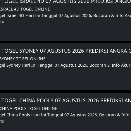
 TOGEL ISRAEL 4D 07 AGUSTUS 2026 PREDIKSI ANG
ISRAEL 4D TOGEL ONLINE
gel Israel 4D Hari Ini Tanggal 07 Agustus 2026,
Bocoran & Info Aku
tu
I TOGEL SYDNEY 07 AGUSTUS 2026 PREDIKSI ANGKA 
SYDNEY TOGEL ONLINE
gel Sydney Hari Ini Tanggal 07 Agustus 2026,
Bocoran & Info Akura
I TOGEL CHINA POOLS 07 AGUSTUS 2026 PREDIKSI 
CHINA POOLS TOGEL ONLINE
gel China Pools Hari Ini Tanggal 07 Agustus 2026,
Bocoran & Info 
tu