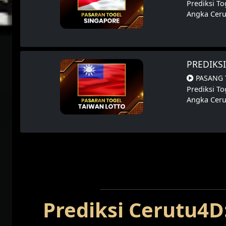
Prediksi To
Angka Ceru
PREDIKS
PASANG 
Prediksi To
Angka Ceru
Prediksi Cerutu4D: