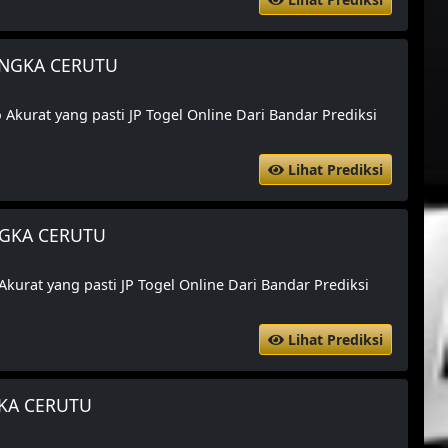
ANGKA CERUTU
 Akurat yang pasti JP Togel Online Dari Bandar Prediksi
Lihat Prediksi
NGKA CERUTU
Akurat yang pasti JP Togel Online Dari Bandar Prediksi
Lihat Prediksi
GKA CERUTU