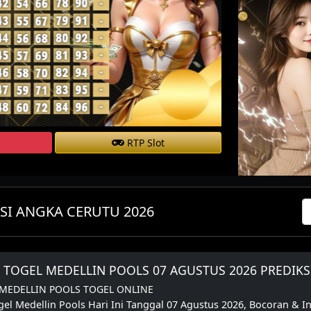
RTP Slot
KSI ANGKA CERUTU 2026
I TOGEL MEDELLIN POOLS 07 AGUSTUS 2026 PREDIK
MEDELLIN POOLS TOGEL ONLINE
gel Medellin Pools Hari Ini Tanggal 07 Agustus 2026,
Bocoran & In