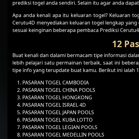
prediksi togel anda sendiri. Selain itu agar anda dapa
Apa anda kenali apa itu keluaran togel? Keluaran tog
Cerutu4D menyediakan keluaran togel lengkap yang 
sesuai keinginan beberapa pembaca Prediksi Cerutu4
12 Pas
Buat kenali dan dalami bermacam tipe informasi da
lebih pelajari satu permainan terbaik, saat ini beb
tipe info yang terupdate buat kamu. Berikut ini ialah
PASARAN TOGEL CAMBODIA
PASARAN TOGEL CHINA POOLS
PASARAN TOGEL HONGKONG
PASARAN TOGEL ISRAEL 4D
PASARAN TOGEL JAPAN POOLS
PASARAN TOGEL KUBA LOTTO
PASARAN TOGEL LEGIAN POOLS
PASARAN TOGEL MEDELLIN POOLS