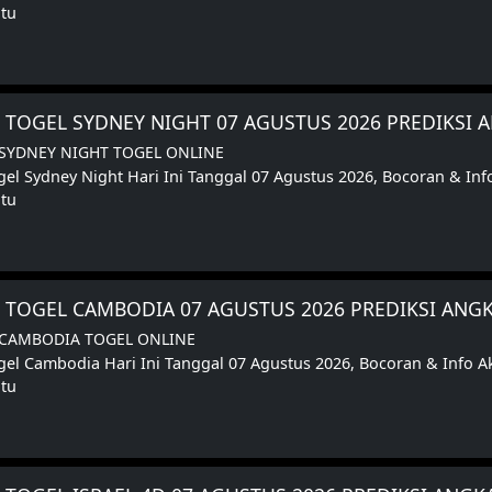
tu
I TOGEL SYDNEY NIGHT 07 AGUSTUS 2026 PREDIKSI 
SYDNEY NIGHT TOGEL ONLINE
gel Sydney Night Hari Ini Tanggal 07 Agustus 2026,
Bocoran & Info
tu
I TOGEL CAMBODIA 07 AGUSTUS 2026 PREDIKSI ANG
CAMBODIA TOGEL ONLINE
gel Cambodia Hari Ini Tanggal 07 Agustus 2026,
Bocoran & Info Ak
tu