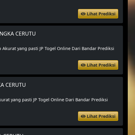
Lihat Prediksi
ANGKA CERUTU
 Akurat yang pasti JP Togel Online Dari Bandar Prediksi
Lihat Prediksi
KA CERUTU
urat yang pasti JP Togel Online Dari Bandar Prediksi
Lihat Prediksi