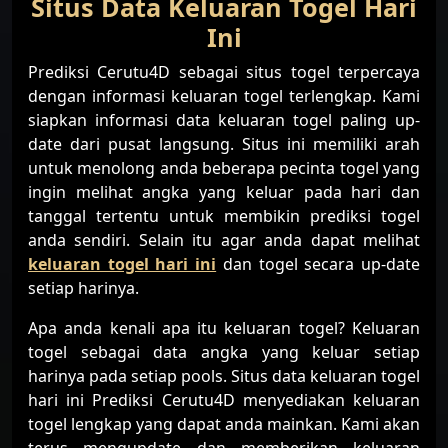
Situs Data Keluaran Togel Hari
Ini
Prediksi Cerutu4D sebagai situs togel terpercaya
dengan informasi keluaran togel terlengkap. Kami
siapkan informasi data keluaran togel paling up-
date dari pusat langsung. Situs ini memiliki arah
untuk menolong anda beberapa pecinta togel yang
ingin melihat angka yang keluar pada hari dan
tanggal tertentu untuk membikin prediksi togel
anda sendiri. Selain itu agar anda dapat melihat
keluaran togel hari ini
dan togel secara up-date
setiap harinya.
Apa anda kenali apa itu keluaran togel? Keluaran
togel sebagai data angka yang keluar setiap
harinya pada setiap pools. Situs data keluaran togel
hari ini Prediksi Cerutu4D menyediakan keluaran
togel lengkap yang dapat anda mainkan. Kami akan