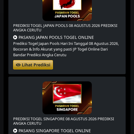
PREDIKSI TOGEL JAPAN POOLS 08 AGUSTUS 2026 PREDIKSI
ANGKA CERUTU
PASANG JAPAN POOLS TOGEL ONLINE
Prediksi Togel Japan Pools Hari Ini Tanggal 08 Agustus 2026,
Bocoran & Info Akurat yang pasti JP Togel Online Dari
Bandar Prediksi Angka Cerutu
Lihat Prediksi
PREDIKSI TOGEL SINGAPORE 08 AGUSTUS 2026 PREDIKSI
ANGKA CERUTU
PASANG SINGAPORE TOGEL ONLINE