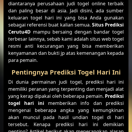
diantaranya perusahaan judi togel online terbaik
dan paling besar di asia. Jadi disini, ada sumber
keluaran togel hari ini yang bisa Anda gunakan
sebagai referensi buat kalian semua.
Situs Prediksi
Cerutu4D
mampu bersaing dengan bandar togel
terbesar lainnya, sebab kami adalah situs web togel
resmi anti kecurangan yang bisa memberikan
kenyamanan dan bukti jp atas kemenangan kepada
para pemain.
Pentingnya Prediksi Togel Hari Ini
Di dunia permainan judi togel, prediksi hari ini
memiliki peranan yang terpenting dan menjadi alat
yang kerap dipakai oleh beberapa pemain.
Prediksi
togel hari ini
memberikan info dan prediksi
mengenai beberapa angka yang kemungkinan
akan muncul pada hasil undian togel di hari
tersebut. Kenapa prediksi hari ini demikian
penting? Artikel berikut akan menerangkan alasan