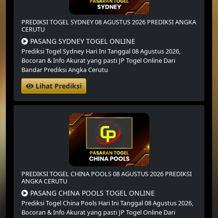
PREDIKSI TOGEL SYDNEY 08 AGUSTUS 2026 PREDIKSI ANGKA
CERUTU
PASANG SYDNEY TOGEL ONLINE
Prediksi Togel Sydney Hari Ini Tanggal 08 Agustus 2026,
Bocoran & Info Akurat yang pasti JP Togel Online Dari
Bandar Prediksi Angka Cerutu
Lihat Prediksi
PREDIKSI TOGEL CHINA POOLS 08 AGUSTUS 2026 PREDIKSI
ANGKA CERUTU
PASANG CHINA POOLS TOGEL ONLINE
Prediksi Togel China Pools Hari Ini Tanggal 08 Agustus 2026,
Bocoran & Info Akurat yang pasti JP Togel Online Dari