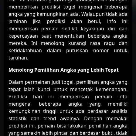
memberikan prediksi togel mengenai beberapa
angka yang kemungkinan ada. Walaupun tidak ada
jaminan jika prediksi akan betul, info ini
memberikan pemain sedikit keyakinan diri dan
kepercayaan saat menentukan beberapa angka
mereka. Ini menolong kurangi rasa ragu dan
ketidaktahuan dalam putuskan nomor untuk
taruhan.
Menolong Pemilihan Angka yang Lebih Tepat
Dalam permainan judi togel, pemilihan angka yang
tepat ialah kunci untuk mencetak kemenangan.
Prediksi hari ini memberikan pemain info
mengenai beberapa angka yang memiliki
kemungkinan tinggi untuk ada berdasar analitis
statistik dan trend awalnya. Dengan memakai
prediksi ini, pemain bisa lakukan pemilihan angka
yang semakin lebih pintar dan berdasar bukti, tidak