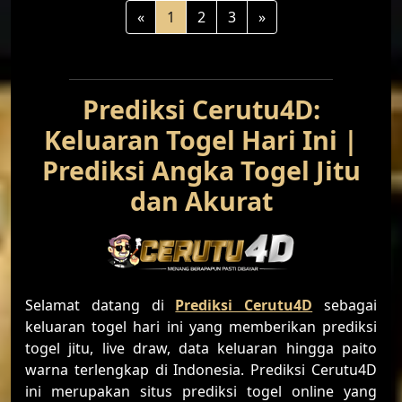
«
1
2
3
»
Prediksi Cerutu4D:
Keluaran Togel Hari Ini |
Prediksi Angka Togel Jitu
dan Akurat
Selamat datang di
Prediksi Cerutu4D
sebagai
keluaran togel hari ini yang memberikan prediksi
togel jitu, live draw, data keluaran hingga paito
warna terlengkap di Indonesia. Prediksi Cerutu4D
ini merupakan situs prediksi togel online yang