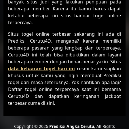
banyak situs judi yang lakukan penipuan pada
beberapa member. Karena itu kamu harus dapat
ketahui beberapa ciri situs bandar togel online
terpercaya.
Situs togel online terbesar sekarang ini ada di
Prediksi Cerutu4D, mengapa? karena memiliki
beberapa pasaran yang lengkap dan terpercaya.
Cerutu4D ini telah bisa dibuktikan dalam layani
beberapa member dengan benar-benar yakin. Situs
data keluaran togel hari ini
resmi kami siapkan
khusus untuk kamu yang ingin membuat Prediksi
togel dari masa seterusnya. Yok nantikan apa lagi?
Daftar togel online terpercaya saat ini bersama
Cerutu4D dan dapatkan keringanan jackpot
terbesar cuma di sini.
Copyright © 2026
Prediksi Angka Cerutu
, All Rights