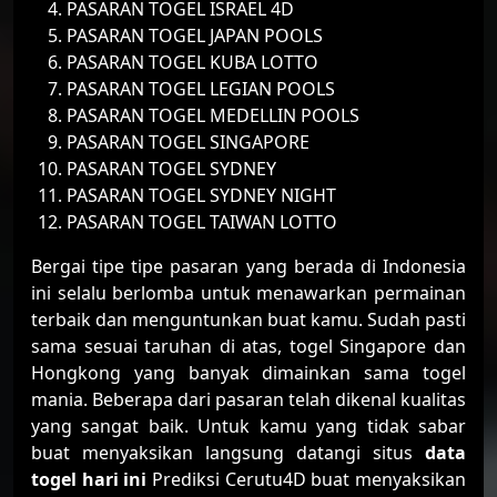
PASARAN TOGEL ISRAEL 4D
PASARAN TOGEL JAPAN POOLS
PASARAN TOGEL KUBA LOTTO
PASARAN TOGEL LEGIAN POOLS
PASARAN TOGEL MEDELLIN POOLS
PASARAN TOGEL SINGAPORE
PASARAN TOGEL SYDNEY
PASARAN TOGEL SYDNEY NIGHT
PASARAN TOGEL TAIWAN LOTTO
Bergai tipe tipe pasaran yang berada di Indonesia
ini selalu berlomba untuk menawarkan permainan
terbaik dan menguntunkan buat kamu. Sudah pasti
sama sesuai taruhan di atas, togel Singapore dan
Hongkong yang banyak dimainkan sama togel
mania. Beberapa dari pasaran telah dikenal kualitas
yang sangat baik. Untuk kamu yang tidak sabar
buat menyaksikan langsung datangi situs
data
togel hari ini
Prediksi Cerutu4D buat menyaksikan