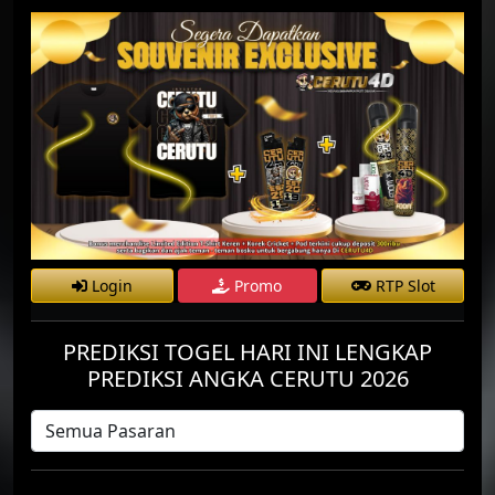
Login
Promo
RTP Slot
PREDIKSI TOGEL HARI INI LENGKAP
PREDIKSI ANGKA CERUTU 2026