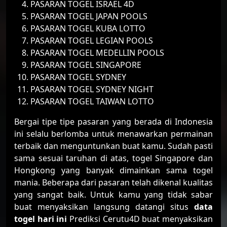
PASARAN TOGEL ISRAEL 4D
PASARAN TOGEL JAPAN POOLS
PASARAN TOGEL KUBA LOTTO
PASARAN TOGEL LEGIAN POOLS
PASARAN TOGEL MEDELLIN POOLS
PASARAN TOGEL SINGAPORE
PASARAN TOGEL SYDNEY
PASARAN TOGEL SYDNEY NIGHT
PASARAN TOGEL TAIWAN LOTTO
Bergai tipe tipe pasaran yang berada di Indonesia
ini selalu berlomba untuk menawarkan permainan
terbaik dan menguntunkan buat kamu. Sudah pasti
sama sesuai taruhan di atas, togel Singapore dan
Hongkong yang banyak dimainkan sama togel
mania. Beberapa dari pasaran telah dikenal kualitas
yang sangat baik. Untuk kamu yang tidak sabar
buat menyaksikan langsung datangi situs
data
togel hari ini
Prediksi Cerutu4D buat menyaksikan