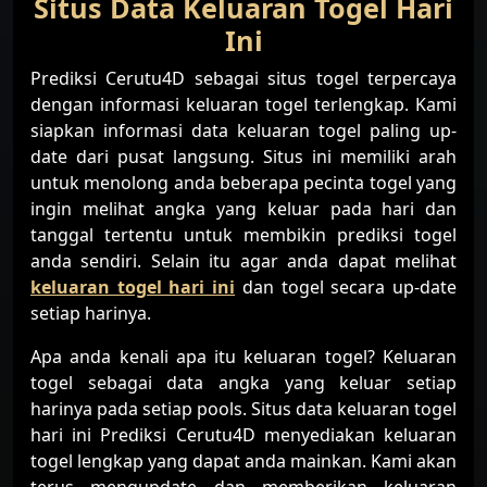
Situs Data Keluaran Togel Hari
Ini
Prediksi Cerutu4D sebagai situs togel terpercaya
dengan informasi keluaran togel terlengkap. Kami
siapkan informasi data keluaran togel paling up-
date dari pusat langsung. Situs ini memiliki arah
untuk menolong anda beberapa pecinta togel yang
ingin melihat angka yang keluar pada hari dan
tanggal tertentu untuk membikin prediksi togel
anda sendiri. Selain itu agar anda dapat melihat
keluaran togel hari ini
dan togel secara up-date
setiap harinya.
Apa anda kenali apa itu keluaran togel? Keluaran
togel sebagai data angka yang keluar setiap
harinya pada setiap pools. Situs data keluaran togel
hari ini Prediksi Cerutu4D menyediakan keluaran
togel lengkap yang dapat anda mainkan. Kami akan