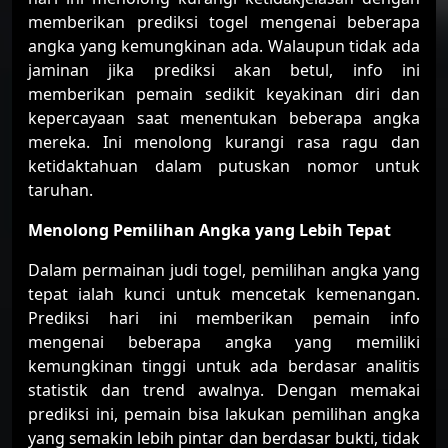
memberikan prediksi togel mengenai beberapa
angka yang kemungkinan ada. Walaupun tidak ada
jaminan jika prediksi akan betul, info ini
memberikan pemain sedikit keyakinan diri dan
kepercayaan saat menentukan beberapa angka
mereka. Ini menolong kurangi rasa ragu dan
ketidaktahuan dalam putuskan nomor untuk
taruhan.
Menolong Pemilihan Angka yang Lebih Tepat
Dalam permainan judi togel, pemilihan angka yang
tepat ialah kunci untuk mencetak kemenangan.
Prediksi hari ini memberikan pemain info
mengenai beberapa angka yang memiliki
kemungkinan tinggi untuk ada berdasar analitis
statistik dan trend awalnya. Dengan memakai
prediksi ini, pemain bisa lakukan pemilihan angka
yang semakin lebih pintar dan berdasar bukti, tidak