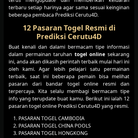
terus mengupdate dan memberikan keluaran
terbaru setiap harinya agar sama sesuai keinginan
beberapa pembaca Prediksi Cerutu4D.
12 Pasaran Togel Resmi di
Prediksi Cerutu4D
Buat kenali dan dalami bermacam tipe informasi
dalam permainan taruhan
togel online
sekarang
ini, anda akan dikasih perintah terbaik mulai hari ini
oleh kami. Agar lebih pelajari satu permainan
terbaik, saat ini beberapa pemain bisa melihat
pasaran dari bandar togel online resmi dan
terpercaya. Kita selalu membagi bermacam tipe
info yang terupdate buat kamu. Berikut ini ialah 12
pasaran togel online Prediksi Cerutu4D yang resmi.
PASARAN TOGEL CAMBODIA
PASARAN TOGEL CHINA POOLS
PASARAN TOGEL HONGKONG