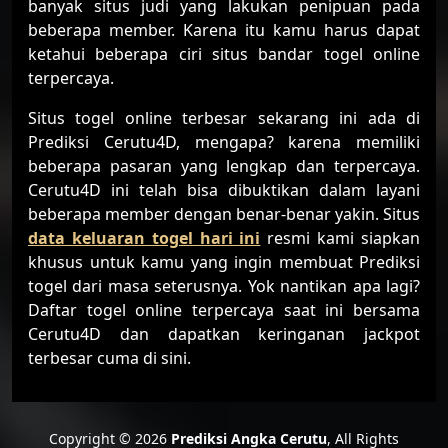
banyak situs judi yang lakukan penipuan pada
beberapa member. Karena itu kamu harus dapat
ketahui beberapa ciri situs bandar togel online
terpercaya.
Situs togel online terbesar sekarang ini ada di
Prediksi Cerutu4D, mengapa? karena memiliki
beberapa pasaran yang lengkap dan terpercaya.
Cerutu4D ini telah bisa dibuktikan dalam layani
beberapa member dengan benar-benar yakin. Situs
data keluaran togel hari ini
resmi kami siapkan
khusus untuk kamu yang ingin membuat Prediksi
togel dari masa seterusnya. Yok nantikan apa lagi?
Daftar togel online terpercaya saat ini bersama
Cerutu4D dan dapatkan keringanan jackpot
terbesar cuma di sini.
Copyright © 2026
Prediksi Angka Cerutu
, All Rights