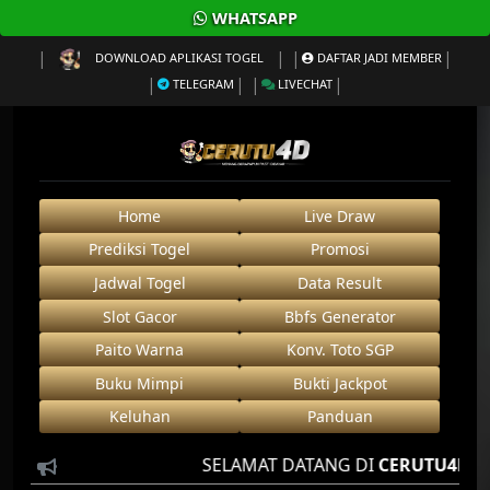
WHATSAPP
DOWNLOAD APLIKASI TOGEL
DAFTAR JADI MEMBER
TELEGRAM
LIVECHAT
Home
Live Draw
Prediksi Togel
Promosi
Jadwal Togel
Data Result
Slot Gacor
Bbfs Generator
Paito Warna
Konv. Toto SGP
Buku Mimpi
Bukti Jackpot
Keluhan
Panduan
SELAMAT DATANG DI
CERUTU4D
BAND