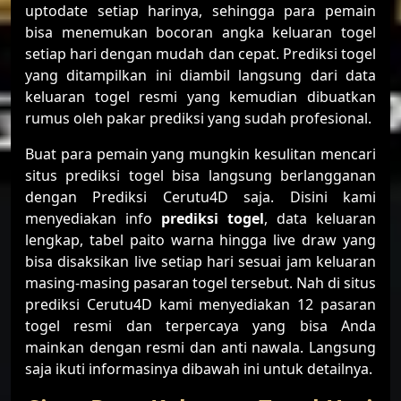
uptodate setiap harinya, sehingga para pemain
bisa menemukan bocoran angka keluaran togel
setiap hari dengan mudah dan cepat. Prediksi togel
yang ditampilkan ini diambil langsung dari data
keluaran togel resmi yang kemudian dibuatkan
rumus oleh pakar prediksi yang sudah profesional.
Buat para pemain yang mungkin kesulitan mencari
situs prediksi togel bisa langsung berlangganan
dengan Prediksi Cerutu4D saja. Disini kami
menyediakan info
prediksi togel
, data keluaran
lengkap, tabel paito warna hingga live draw yang
bisa disaksikan live setiap hari sesuai jam keluaran
masing-masing pasaran togel tersebut. Nah di situs
prediksi Cerutu4D kami menyediakan 12 pasaran
togel resmi dan terpercaya yang bisa Anda
mainkan dengan resmi dan anti nawala. Langsung
saja ikuti informasinya dibawah ini untuk detailnya.