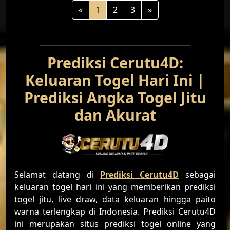
«
1
2
3
»
Prediksi Cerutu4D:
Keluaran Togel Hari Ini |
Prediksi Angka Togel Jitu
dan Akurat
Selamat datang di
Prediksi Cerutu4D
sebagai
keluaran togel hari ini yang memberikan prediksi
togel jitu, live draw, data keluaran hingga paito
warna terlengkap di Indonesia. Prediksi Cerutu4D
ini merupakan situs prediksi togel online yang