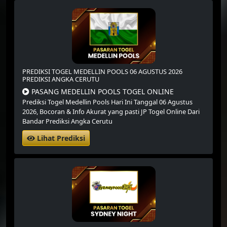
PREDIKSI TOGEL MEDELLIN POOLS 06 AGUSTUS 2026
PREDIKSI ANGKA CERUTU
PASANG MEDELLIN POOLS TOGEL ONLINE
Prediksi Togel Medellin Pools Hari Ini Tanggal 06 Agustus
2026,
Bocoran & Info Akurat yang pasti JP Togel Online Dari
Bandar Prediksi Angka Cerutu
Lihat Prediksi