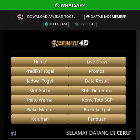
WHATSAPP
DOWNLOAD APLIKASI TOGEL
DAFTAR JADI MEMBER
TELEGRAM
LIVECHAT
Home
Live Draw
Prediksi Togel
Promosi
Jadwal Togel
Data Result
Slot Gacor
Bbfs Generator
Paito Warna
Konv. Toto SGP
Buku Mimpi
Bukti Jackpot
Keluhan
Panduan
SELAMAT DATANG DI
CERUTU4D
B