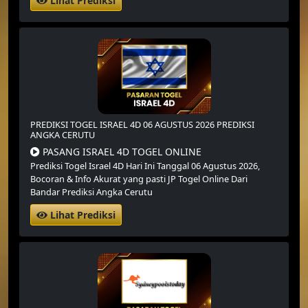
Lihat Prediksi
PREDIKSI TOGEL ISRAEL 4D 06 AGUSTUS 2026 PREDIKSI
ANGKA CERUTU
PASANG ISRAEL 4D TOGEL ONLINE
Prediksi Togel Israel 4D Hari Ini Tanggal 06 Agustus 2026,
Bocoran & Info Akurat yang pasti JP Togel Online Dari
Bandar Prediksi Angka Cerutu
Lihat Prediksi