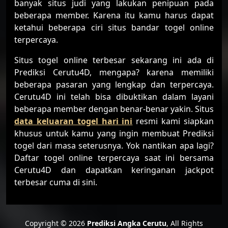
banyak situs judi yang lakukan penipuan pada
beberapa member. Karena itu kamu harus dapat
ketahui beberapa ciri situs bandar togel online
terpercaya.
Situs togel online terbesar sekarang ini ada di
Prediksi Cerutu4D, mengapa? karena memiliki
beberapa pasaran yang lengkap dan terpercaya.
Cerutu4D ini telah bisa dibuktikan dalam layani
beberapa member dengan benar-benar yakin. Situs
data keluaran togel hari ini
resmi kami siapkan
khusus untuk kamu yang ingin membuat Prediksi
togel dari masa seterusnya. Yok nantikan apa lagi?
Daftar togel online terpercaya saat ini bersama
Cerutu4D dan dapatkan keringanan jackpot
terbesar cuma di sini.
Copyright © 2026
Prediksi Angka Cerutu
, All Rights