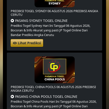
PREDIKSI TOGEL SYDNEY 06 AGUSTUS 2026 PREDIKSI ANGKA
CERUTU
PASANG SYDNEY TOGEL ONLINE
Prediksi Togel Sydney Hari Ini Tanggal 06 Agustus 2026,
Bocoran & Info Akurat yang pasti JP Togel Online Dari
Bandar Prediksi Angka Cerutu
Lihat Prediksi
PREDIKSI TOGEL CHINA POOLS 06 AGUSTUS 2026 PREDIKSI
ANGKA CERUTU
PASANG CHINA POOLS TOGEL ONLINE
Prediksi Togel China Pools Hari Ini Tanggal 06 Agustus 2026,
Bocoran & Info Akurat yang pasti JP Togel Online Dari