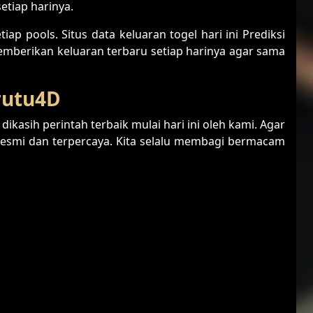
etiap harinya.
ap pools. Situs data keluaran togel hari ini Prediksi
mberikan keluaran terbaru setiap harinya agar sama
erutu4D
dikasih perintah terbaik mulai hari ini oleh kami. Agar
e resmi dan terpercaya. Kita selalu membagi bermacam