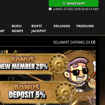
WHATSAPP
JUMAT, 07 AGU 2026 (
6:36:14 AM
)
BUKU
BUKTI
KELUHAN
PANDUAN
SGP
MIMPI
JACKPOT
SELAMAT DATANG DI
CERUTU4D
BA