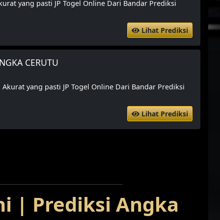
urat yang pasti JP Togel Online Dari Bandar Prediksi
Lihat Prediksi
ANGKA CERUTU
 Akurat yang pasti JP Togel Online Dari Bandar Prediksi
Lihat Prediksi
ni | Prediksi Angka