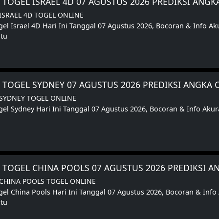
 TOGEL ISRAEL 4D 07 AGUSTUS 2026 PREDIKSI ANG
ISRAEL 4D TOGEL ONLINE
gel Israel 4D Hari Ini Tanggal 07 Agustus 2026,
Bocoran & Info Aku
tu
I TOGEL SYDNEY 07 AGUSTUS 2026 PREDIKSI ANGKA 
SYDNEY TOGEL ONLINE
gel Sydney Hari Ini Tanggal 07 Agustus 2026,
Bocoran & Info Akura
I TOGEL CHINA POOLS 07 AGUSTUS 2026 PREDIKSI 
CHINA POOLS TOGEL ONLINE
gel China Pools Hari Ini Tanggal 07 Agustus 2026,
Bocoran & Info 
tu