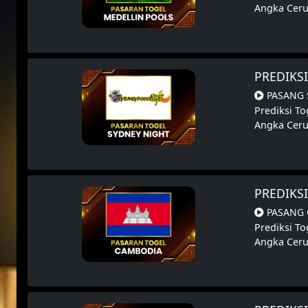
Angka Ceru
PREDIKS
PASANG 
Prediksi To
Angka Ceru
PREDIKS
PASANG 
Prediksi To
Angka Ceru