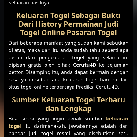
keluaran hasilnya.
Keluaran Togel Sebagai Bukti
Dari History Permainan Judi
Togel Online Pasaran Togel
Dari beberapa manfaat yang sudah kami sebutkan
di atas, maka dari itu anda sudah tahu seperti apa
peran dari pengeluaran togel yang selama ini
dipisah gratis oleh pihak
Cerutu4D
ke sejumlah
bettor. Disamping itu, anda dapat bermain dengan
rasa yakin sebab ada keluaran togel hari ini dari
situs togel online terpercaya Prediksi Cerutu4D.
Sumber Keluaran Togel Terbaru
dan Lengkap
Buat anda yang ingin kenali sumber
keluaran
togel
itu darimanakah, jawabannya adalah dari
bandar judi togel resmi yang disebutkan satu