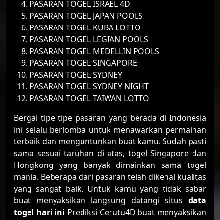
PASARAN TOGEL ISRAEL 4D
PASARAN TOGEL JAPAN POOLS
PASARAN TOGEL KUBA LOTTO
PASARAN TOGEL LEGIAN POOLS
PASARAN TOGEL MEDELLIN POOLS
PASARAN TOGEL SINGAPORE
PASARAN TOGEL SYDNEY
PASARAN TOGEL SYDNEY NIGHT
PASARAN TOGEL TAIWAN LOTTO
Bergai tipe tipe pasaran yang berada di Indonesia
ini selalu berlomba untuk menawarkan permainan
terbaik dan menguntunkan buat kamu. Sudah pasti
sama sesuai taruhan di atas, togel Singapore dan
Hongkong yang banyak dimainkan sama togel
mania. Beberapa dari pasaran telah dikenal kualitas
yang sangat baik. Untuk kamu yang tidak sabar
buat menyaksikan langsung datangi situs
data
togel hari ini
Prediksi Cerutu4D buat menyaksikan