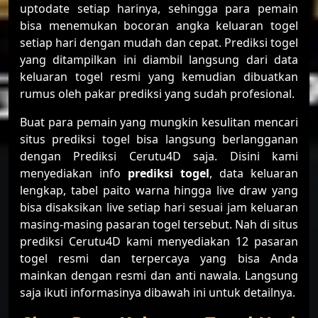
uptodate setiap harinya, sehingga para pemain
bisa menemukan bocoran angka keluaran togel
setiap hari dengan mudah dan cepat. Prediksi togel
yang ditampilkan ini diambil langsung dari data
keluaran togel resmi yang kemudian dibuatkan
rumus oleh pakar prediksi yang sudah profesional.
Buat para pemain yang mungkin kesulitan mencari
situs prediksi togel bisa langsung berlangganan
dengan Prediksi Cerutu4D saja. Disini kami
menyediakan info
prediksi togel
, data keluaran
lengkap, tabel paito warna hingga live draw yang
bisa disaksikan live setiap hari sesuai jam keluaran
masing-masing pasaran togel tersebut. Nah di situs
prediksi Cerutu4D kami menyediakan 12 pasaran
togel resmi dan terpercaya yang bisa Anda
mainkan dengan resmi dan anti nawala. Langsung
saja ikuti informasinya dibawah ini untuk detailnya.