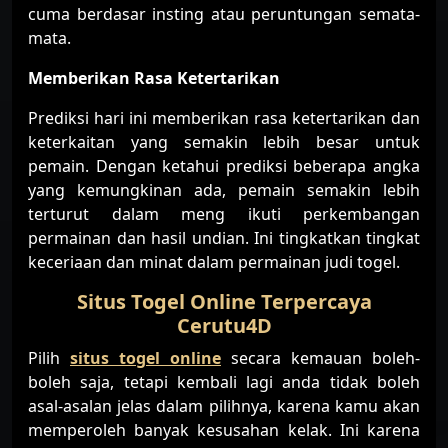
cuma berdasar insting atau peruntungan semata-
mata.
Memberikan Rasa Ketertarikan
Prediksi hari ini memberikan rasa ketertarikan dan
keterkaitan yang semakin lebih besar untuk
pemain. Dengan ketahui prediksi beberapa angka
yang kemungkinan ada, pemain semakin lebih
terturut dalam meng ikuti perkembangan
permainan dan hasil undian. Ini tingkatkan tingkat
keceriaan dan minat dalam permainan judi togel.
Situs Togel Online Terpercaya
Cerutu4D
Pilih
situs togel online
secara kemauan boleh-
boleh saja, tetapi kembali lagi anda tidak boleh
asal-asalan jelas dalam pilihnya, karena kamu akan
memperoleh banyak kesusahan kelak. Ini karena