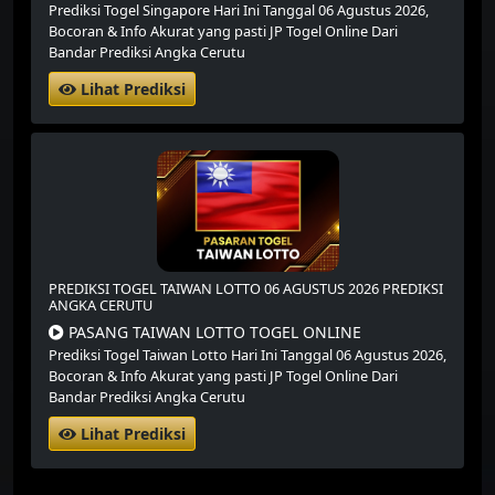
Prediksi Togel Singapore Hari Ini Tanggal 06 Agustus 2026,
Bocoran & Info Akurat yang pasti JP Togel Online Dari
Bandar Prediksi Angka Cerutu
Lihat Prediksi
PREDIKSI TOGEL TAIWAN LOTTO 06 AGUSTUS 2026 PREDIKSI
ANGKA CERUTU
PASANG TAIWAN LOTTO TOGEL ONLINE
Prediksi Togel Taiwan Lotto Hari Ini Tanggal 06 Agustus 2026,
Bocoran & Info Akurat yang pasti JP Togel Online Dari
Bandar Prediksi Angka Cerutu
Lihat Prediksi