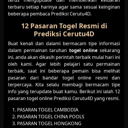
terus mengupdate dan memberikan keluaran
terbaru setiap harinya agar sama sesuai keinginan
beberapa pembaca Prediksi Cerutu4D.
12 Pasaran Togel Resmi di
Prediksi Cerutu4D
Buat kenali dan dalami bermacam tipe informasi
dalam permainan taruhan
togel online
sekarang
ini, anda akan dikasih perintah terbaik mulai hari ini
oleh kami. Agar lebih pelajari satu permainan
terbaik, saat ini beberapa pemain bisa melihat
pasaran dari bandar togel online resmi dan
terpercaya. Kita selalu membagi bermacam tipe
info yang terupdate buat kamu. Berikut ini ialah 12
pasaran togel online Prediksi Cerutu4D yang resmi.
PASARAN TOGEL CAMBODIA
PASARAN TOGEL CHINA POOLS
PASARAN TOGEL HONGKONG