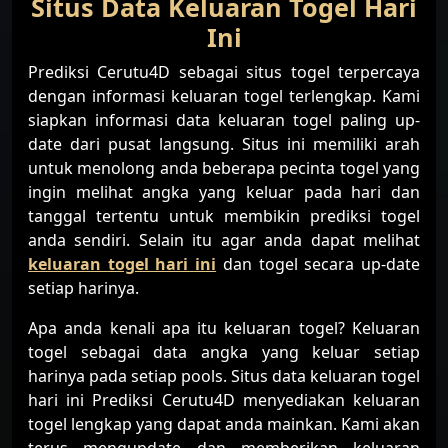
Situs Data Keluaran Togel Hari
Ini
Prediksi Cerutu4D sebagai situs togel terpercaya
dengan informasi keluaran togel terlengkap. Kami
siapkan informasi data keluaran togel paling up-
date dari pusat langsung. Situs ini memiliki arah
untuk menolong anda beberapa pecinta togel yang
ingin melihat angka yang keluar pada hari dan
tanggal tertentu untuk membikin prediksi togel
anda sendiri. Selain itu agar anda dapat melihat
keluaran togel hari ini
dan togel secara up-date
setiap harinya.
Apa anda kenali apa itu keluaran togel? Keluaran
togel sebagai data angka yang keluar setiap
harinya pada setiap pools. Situs data keluaran togel
hari ini Prediksi Cerutu4D menyediakan keluaran
togel lengkap yang dapat anda mainkan. Kami akan