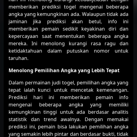
memberikan prediksi togel mengenai beberapa
angka yang kemungkinan ada. Walaupun tidak ada
jaminan jika prediksi akan betul, info ini
memberikan pemain sedikit keyakinan diri dan
kepercayaan saat menentukan beberapa angka
mereka. Ini menolong kurangi rasa ragu dan
ketidaktahuan dalam putuskan nomor untuk
taruhan.
Menolong Pemilihan Angka yang Lebih Tepat
Dalam permainan judi togel, pemilihan angka yang
tepat ialah kunci untuk mencetak kemenangan.
Prediksi hari ini memberikan pemain info
mengenai beberapa angka yang memiliki
kemungkinan tinggi untuk ada berdasar analitis
statistik dan trend awalnya. Dengan memakai
prediksi ini, pemain bisa lakukan pemilihan angka
yang semakin lebih pintar dan berdasar bukti, tidak