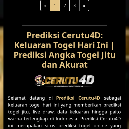
«
1
2
3
»
Prediksi Cerutu4D:
Keluaran Togel Hari Ini |
Prediksi Angka Togel Jitu
dan Akurat
Selamat datang di
Prediksi Cerutu4D
sebagai
keluaran togel hari ini yang memberikan prediksi
togel jitu, live draw, data keluaran hingga paito
warna terlengkap di Indonesia. Prediksi Cerutu4D
ini merupakan situs prediksi togel online yang