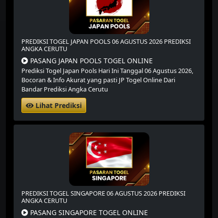
PREDIKSI TOGEL JAPAN POOLS 06 AGUSTUS 2026 PREDIKSI
ANGKA CERUTU
PASANG JAPAN POOLS TOGEL ONLINE
Prediksi Togel Japan Pools Hari Ini Tanggal 06 Agustus 2026,
Bocoran & Info Akurat yang pasti JP Togel Online Dari
Bandar Prediksi Angka Cerutu
Lihat Prediksi
PREDIKSI TOGEL SINGAPORE 06 AGUSTUS 2026 PREDIKSI
ANGKA CERUTU
PASANG SINGAPORE TOGEL ONLINE