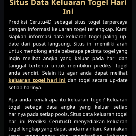
Situs Data Keluaran Togel Hari
Ini
Prediksi Cerutu4D sebagai situs togel terpercaya
dengan informasi keluaran togel terlengkap. Kami
siapkan informasi data keluaran togel paling up-
date dari pusat langsung. Situs ini memiliki arah
untuk menolong anda beberapa pecinta togel yang
ingin melihat angka yang keluar pada hari dan
tanggal tertentu untuk membikin prediksi togel
anda sendiri. Selain itu agar anda dapat melihat
keluaran togel hari ini
dan togel secara up-date
setiap harinya.
Apa anda kenali apa itu keluaran togel? Keluaran
togel sebagai data angka yang keluar setiap
harinya pada setiap pools. Situs data keluaran togel
hari ini Prediksi Cerutu4D menyediakan keluaran
togel lengkap yang dapat anda mainkan. Kami akan