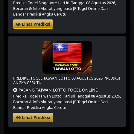
Prediksi Togel Singapore Hari Ini Tanggal 08 Agustus 2026,
Bocoran & Info Akurat yang pasti JP Togel Online Dari
Bandar Prediksi Angka Cerutu
Lihat Prediksi
PREDIKSI TOGEL TAIWAN LOTTO 08 AGUSTUS 2026 PREDIKSI
ANGKA CERUTU
PASANG TAIWAN LOTTO TOGEL ONLINE
Prediksi Togel Taiwan Lotto Hari Ini Tanggal 08 Agustus 2026,
Bocoran & Info Akurat yang pasti JP Togel Online Dari
Bandar Prediksi Angka Cerutu
Lihat Prediksi