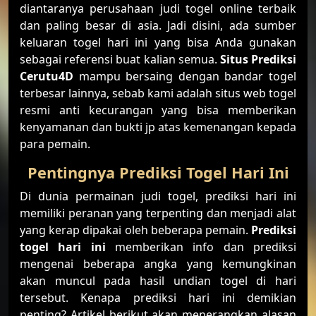
diantaranya perusahaan judi togel online terbaik
dan paling besar di asia. Jadi disini, ada sumber
keluaran togel hari ini yang bisa Anda gunakan
sebagai referensi buat kalian semua.
Situs Prediksi
Cerutu4D
mampu bersaing dengan bandar togel
terbesar lainnya, sebab kami adalah situs web togel
resmi anti kecurangan yang bisa memberikan
kenyamanan dan bukti jp atas kemenangan kepada
para pemain.
Pentingnya Prediksi Togel Hari Ini
Di dunia permainan judi togel, prediksi hari ini
memiliki peranan yang terpenting dan menjadi alat
yang kerap dipakai oleh beberapa pemain.
Prediksi
togel hari ini
memberikan info dan prediksi
mengenai beberapa angka yang kemungkinan
akan muncul pada hasil undian togel di hari
tersebut. Kenapa prediksi hari ini demikian
penting? Artikel berikut akan menerangkan alasan