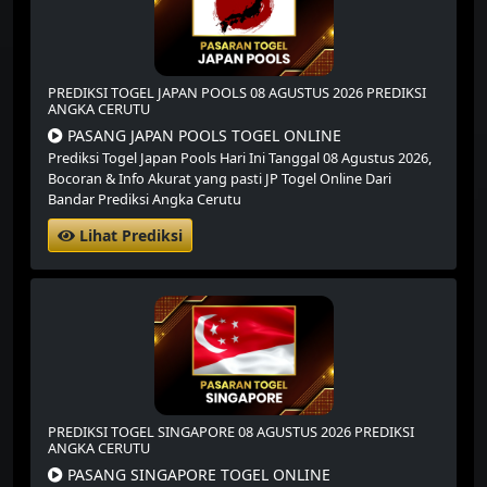
PREDIKSI TOGEL JAPAN POOLS 08 AGUSTUS 2026 PREDIKSI
ANGKA CERUTU
PASANG JAPAN POOLS TOGEL ONLINE
Prediksi Togel Japan Pools Hari Ini Tanggal 08 Agustus 2026,
Bocoran & Info Akurat yang pasti JP Togel Online Dari
Bandar Prediksi Angka Cerutu
Lihat Prediksi
PREDIKSI TOGEL SINGAPORE 08 AGUSTUS 2026 PREDIKSI
ANGKA CERUTU
PASANG SINGAPORE TOGEL ONLINE