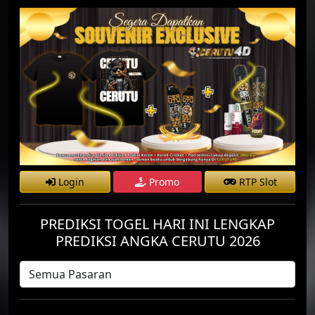
Login
Promo
RTP Slot
PREDIKSI TOGEL HARI INI LENGKAP
PREDIKSI ANGKA CERUTU 2026