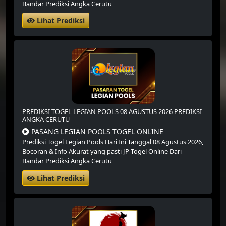
Bandar Prediksi Angka Cerutu
Lihat Prediksi
PREDIKSI TOGEL LEGIAN POOLS 08 AGUSTUS 2026 PREDIKSI
ANGKA CERUTU
PASANG LEGIAN POOLS TOGEL ONLINE
Prediksi Togel Legian Pools Hari Ini Tanggal 08 Agustus 2026,
Bocoran & Info Akurat yang pasti JP Togel Online Dari
Bandar Prediksi Angka Cerutu
Lihat Prediksi