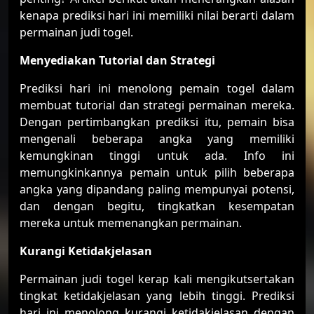
kenapa prediksi hari ini memiliki nilai berarti dalam
permainan judi togel.
Menyediakan Tutorial dan Strategi
Prediksi hari ini menolong pemain togel dalam
membuat tutorial dan strategi permainan mereka.
Dengan pertimbangkan prediksi itu, pemain bisa
mengenali beberapa angka yang memiliki
kemungkinan tinggi untuk ada. Info ini
memungkinkannya pemain untuk pilih beberapa
angka yang dipandang paling mempunyai potensi,
dan dengan begitu, tingkatkan kesempatan
mereka untuk memenangkan permainan.
Kurangi Ketidakjelasan
Permainan judi togel kerap kali mengikutsertakan
tingkat ketidakjelasan yang lebih tinggi. Prediksi
hari ini menolong kurangi ketidakjelasan dengan