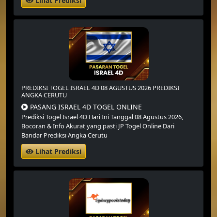
Lihat Prediksi
PREDIKSI TOGEL ISRAEL 4D 08 AGUSTUS 2026 PREDIKSI
ANGKA CERUTU
PASANG ISRAEL 4D TOGEL ONLINE
Prediksi Togel Israel 4D Hari Ini Tanggal 08 Agustus 2026,
Bocoran & Info Akurat yang pasti JP Togel Online Dari
Bandar Prediksi Angka Cerutu
Lihat Prediksi