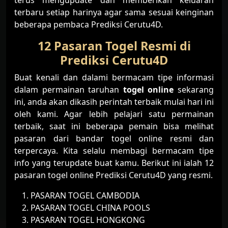
terus mengupdate dan memberikan keluaran
terbaru setiap harinya agar sama sesuai keinginan
beberapa pembaca Prediksi Cerutu4D.
12 Pasaran Togel Resmi di
Prediksi Cerutu4D
Buat kenali dan dalami bermacam tipe informasi
dalam permainan taruhan
togel online
sekarang
ini, anda akan dikasih perintah terbaik mulai hari ini
oleh kami. Agar lebih pelajari satu permainan
terbaik, saat ini beberapa pemain bisa melihat
pasaran dari bandar togel online resmi dan
terpercaya. Kita selalu membagi bermacam tipe
info yang terupdate buat kamu. Berikut ini ialah 12
pasaran togel online Prediksi Cerutu4D yang resmi.
PASARAN TOGEL CAMBODIA
PASARAN TOGEL CHINA POOLS
PASARAN TOGEL HONGKONG