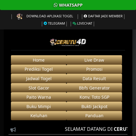
WHATSAPP
DOWNLOAD APLIKASI TOGEL
DAFTAR JADI MEMBER
TELEGRAM
LIVECHAT
Home
Live Draw
Prediksi Togel
Promosi
Jadwal Togel
Data Result
Slot Gacor
Bbfs Generator
Paito Warna
Konv. Toto SGP
Buku Mimpi
Bukti Jackpot
Keluhan
Panduan
SELAMAT DATANG DI
CERUTU4D
B