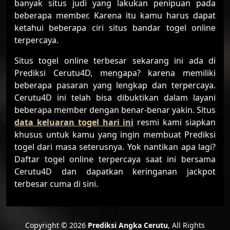
banyak situs judi yang lakukan penipuan pada
beberapa member. Karena itu kamu harus dapat
ketahui beberapa ciri situs bandar togel online
terpercaya.
Situs togel online terbesar sekarang ini ada di
Prediksi Cerutu4D, mengapa? karena memiliki
beberapa pasaran yang lengkap dan terpercaya.
Cerutu4D ini telah bisa dibuktikan dalam layani
beberapa member dengan benar-benar yakin. Situs
data keluaran togel hari ini
resmi kami siapkan
khusus untuk kamu yang ingin membuat Prediksi
togel dari masa seterusnya. Yok nantikan apa lagi?
Daftar togel online terpercaya saat ini bersama
Cerutu4D dan dapatkan keringanan jackpot
terbesar cuma di sini.
Copyright © 2026
Prediksi Angka Cerutu
, All Rights