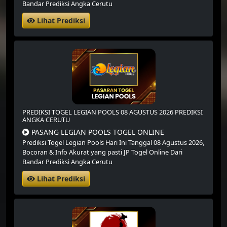
Bandar Prediksi Angka Cerutu
Lihat Prediksi
PREDIKSI TOGEL LEGIAN POOLS 08 AGUSTUS 2026 PREDIKSI
ANGKA CERUTU
PASANG LEGIAN POOLS TOGEL ONLINE
Prediksi Togel Legian Pools Hari Ini Tanggal 08 Agustus 2026,
Bocoran & Info Akurat yang pasti JP Togel Online Dari
Bandar Prediksi Angka Cerutu
Lihat Prediksi