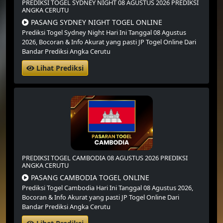
PREDIKSI TOGEL SYDNEY NIGHT 08 AGUSTUS 2026 PREDIKSI
ANGKA CERUTU
PASANG SYDNEY NIGHT TOGEL ONLINE
Prediksi Togel Sydney Night Hari Ini Tanggal 08 Agustus
2026,
Bocoran & Info Akurat yang pasti JP Togel Online Dari
Bandar Prediksi Angka Cerutu
Lihat Prediksi
PREDIKSI TOGEL CAMBODIA 08 AGUSTUS 2026 PREDIKSI
ANGKA CERUTU
PASANG CAMBODIA TOGEL ONLINE
Prediksi Togel Cambodia Hari Ini Tanggal 08 Agustus 2026,
Bocoran & Info Akurat yang pasti JP Togel Online Dari
Bandar Prediksi Angka Cerutu