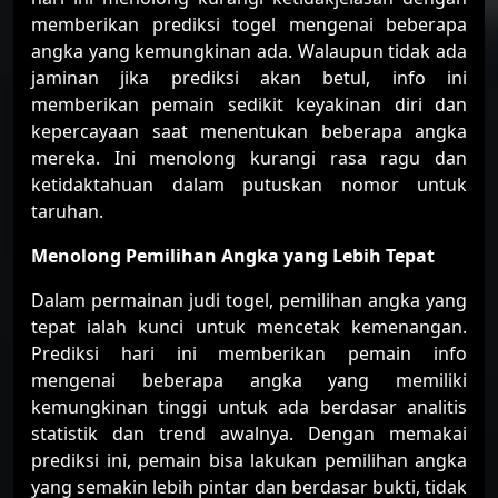
memberikan prediksi togel mengenai beberapa
angka yang kemungkinan ada. Walaupun tidak ada
jaminan jika prediksi akan betul, info ini
memberikan pemain sedikit keyakinan diri dan
kepercayaan saat menentukan beberapa angka
mereka. Ini menolong kurangi rasa ragu dan
ketidaktahuan dalam putuskan nomor untuk
taruhan.
Menolong Pemilihan Angka yang Lebih Tepat
Dalam permainan judi togel, pemilihan angka yang
tepat ialah kunci untuk mencetak kemenangan.
Prediksi hari ini memberikan pemain info
mengenai beberapa angka yang memiliki
kemungkinan tinggi untuk ada berdasar analitis
statistik dan trend awalnya. Dengan memakai
prediksi ini, pemain bisa lakukan pemilihan angka
yang semakin lebih pintar dan berdasar bukti, tidak