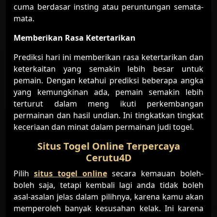
cuma berdasar insting atau peruntungan semata-
mata.
Memberikan Rasa Ketertarikan
Prediksi hari ini memberikan rasa ketertarikan dan
keterkaitan yang semakin lebih besar untuk
pemain. Dengan ketahui prediksi beberapa angka
yang kemungkinan ada, pemain semakin lebih
terturut dalam meng ikuti perkembangan
permainan dan hasil undian. Ini tingkatkan tingkat
keceriaan dan minat dalam permainan judi togel.
Situs Togel Online Terpercaya
Cerutu4D
Pilih
situs togel online
secara kemauan boleh-
boleh saja, tetapi kembali lagi anda tidak boleh
asal-asalan jelas dalam pilihnya, karena kamu akan
memperoleh banyak kesusahan kelak. Ini karena