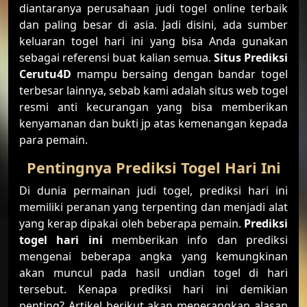
diantaranya perusahaan judi togel online terbaik
dan paling besar di asia. Jadi disini, ada sumber
keluaran togel hari ini yang bisa Anda gunakan
sebagai referensi buat kalian semua.
Situs Prediksi
Cerutu4D
mampu bersaing dengan bandar togel
terbesar lainnya, sebab kami adalah situs web togel
resmi anti kecurangan yang bisa memberikan
kenyamanan dan bukti jp atas kemenangan kepada
para pemain.
Pentingnya Prediksi Togel Hari Ini
Di dunia permainan judi togel, prediksi hari ini
memiliki peranan yang terpenting dan menjadi alat
yang kerap dipakai oleh beberapa pemain.
Prediksi
togel hari ini
memberikan info dan prediksi
mengenai beberapa angka yang kemungkinan
akan muncul pada hasil undian togel di hari
tersebut. Kenapa prediksi hari ini demikian
penting? Artikel berikut akan menerangkan alasan