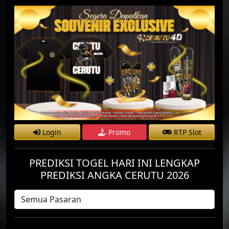
Login
Promo
RTP Slot
PREDIKSI TOGEL HARI INI LENGKAP
PREDIKSI ANGKA CERUTU 2026