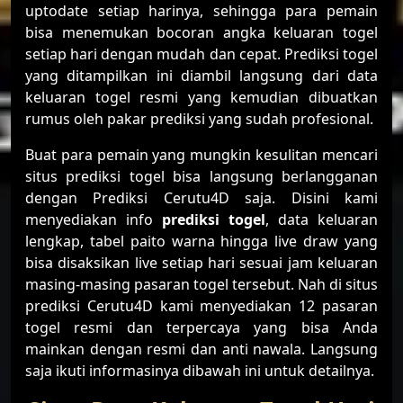
uptodate setiap harinya, sehingga para pemain
bisa menemukan bocoran angka keluaran togel
setiap hari dengan mudah dan cepat. Prediksi togel
yang ditampilkan ini diambil langsung dari data
keluaran togel resmi yang kemudian dibuatkan
rumus oleh pakar prediksi yang sudah profesional.
Buat para pemain yang mungkin kesulitan mencari
situs prediksi togel bisa langsung berlangganan
dengan Prediksi Cerutu4D saja. Disini kami
menyediakan info
prediksi togel
, data keluaran
lengkap, tabel paito warna hingga live draw yang
bisa disaksikan live setiap hari sesuai jam keluaran
masing-masing pasaran togel tersebut. Nah di situs
prediksi Cerutu4D kami menyediakan 12 pasaran
togel resmi dan terpercaya yang bisa Anda
mainkan dengan resmi dan anti nawala. Langsung
saja ikuti informasinya dibawah ini untuk detailnya.