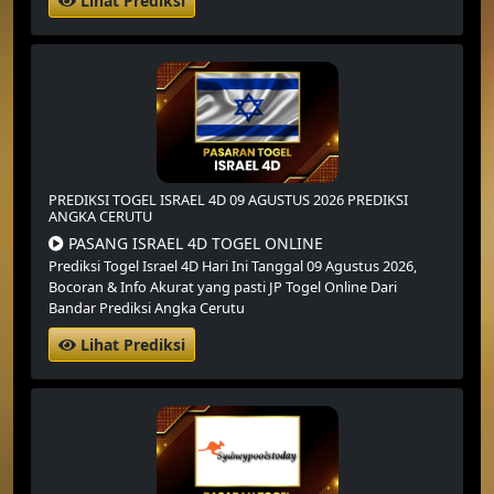
Lihat Prediksi
PREDIKSI TOGEL ISRAEL 4D 09 AGUSTUS 2026 PREDIKSI
ANGKA CERUTU
PASANG ISRAEL 4D TOGEL ONLINE
Prediksi Togel Israel 4D Hari Ini Tanggal 09 Agustus 2026,
Bocoran & Info Akurat yang pasti JP Togel Online Dari
Bandar Prediksi Angka Cerutu
Lihat Prediksi