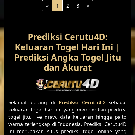
«
1
2
3
»
Prediksi Cerutu4D:
Keluaran Togel Hari Ini |
Prediksi Angka Togel Jitu
dan Akurat
Selamat datang di
Prediksi Cerutu4D
sebagai
keluaran togel hari ini yang memberikan prediksi
togel jitu, live draw, data keluaran hingga paito
warna terlengkap di Indonesia. Prediksi Cerutu4D
ini merupakan situs prediksi togel online yang