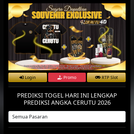
Login
Promo
RTP Slot
PREDIKSI TOGEL HARI INI LENGKAP
PREDIKSI ANGKA CERUTU 2026