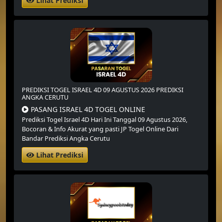
Lihat Prediksi
PREDIKSI TOGEL ISRAEL 4D 09 AGUSTUS 2026 PREDIKSI
ANGKA CERUTU
PASANG ISRAEL 4D TOGEL ONLINE
Prediksi Togel Israel 4D Hari Ini Tanggal 09 Agustus 2026,
Bocoran & Info Akurat yang pasti JP Togel Online Dari
Bandar Prediksi Angka Cerutu
Lihat Prediksi