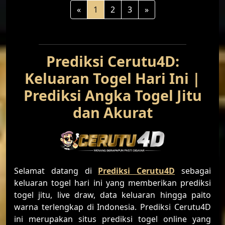
«
1
2
3
»
Prediksi Cerutu4D:
Keluaran Togel Hari Ini |
Prediksi Angka Togel Jitu
dan Akurat
Selamat datang di
Prediksi Cerutu4D
sebagai
keluaran togel hari ini yang memberikan prediksi
togel jitu, live draw, data keluaran hingga paito
warna terlengkap di Indonesia. Prediksi Cerutu4D
ini merupakan situs prediksi togel online yang