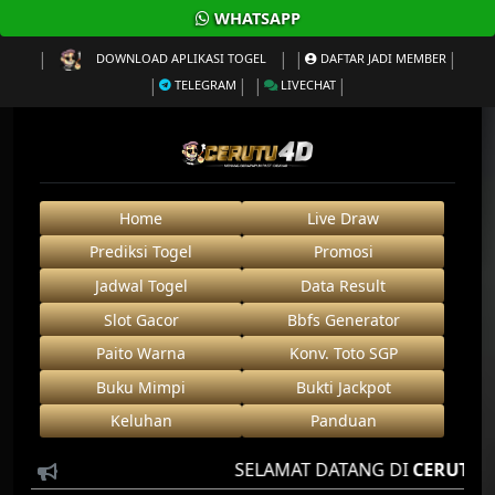
WHATSAPP
DOWNLOAD APLIKASI TOGEL
DAFTAR JADI MEMBER
TELEGRAM
LIVECHAT
Home
Live Draw
Prediksi Togel
Promosi
Jadwal Togel
Data Result
Slot Gacor
Bbfs Generator
Paito Warna
Konv. Toto SGP
Buku Mimpi
Bukti Jackpot
Keluhan
Panduan
SELAMAT DATANG DI
CERUTU4D
B