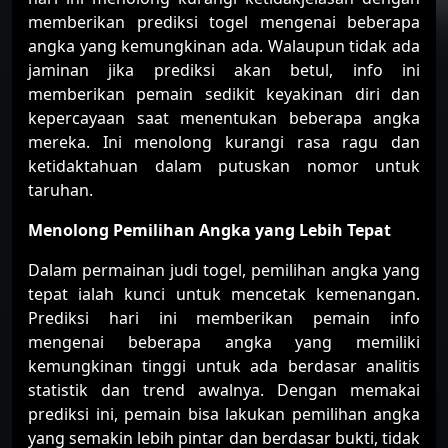
memberikan prediksi togel mengenai beberapa
angka yang kemungkinan ada. Walaupun tidak ada
jaminan jika prediksi akan betul, info ini
memberikan pemain sedikit keyakinan diri dan
kepercayaan saat menentukan beberapa angka
mereka. Ini menolong kurangi rasa ragu dan
ketidaktahuan dalam putuskan nomor untuk
taruhan.
Menolong Pemilihan Angka yang Lebih Tepat
Dalam permainan judi togel, pemilihan angka yang
tepat ialah kunci untuk mencetak kemenangan.
Prediksi hari ini memberikan pemain info
mengenai beberapa angka yang memiliki
kemungkinan tinggi untuk ada berdasar analitis
statistik dan trend awalnya. Dengan memakai
prediksi ini, pemain bisa lakukan pemilihan angka
yang semakin lebih pintar dan berdasar bukti, tidak