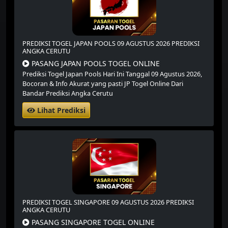
PREDIKSI TOGEL JAPAN POOLS 09 AGUSTUS 2026 PREDIKSI
ANGKA CERUTU
PASANG JAPAN POOLS TOGEL ONLINE
Prediksi Togel Japan Pools Hari Ini Tanggal 09 Agustus 2026,
Bocoran & Info Akurat yang pasti JP Togel Online Dari
Bandar Prediksi Angka Cerutu
Lihat Prediksi
PREDIKSI TOGEL SINGAPORE 09 AGUSTUS 2026 PREDIKSI
ANGKA CERUTU
PASANG SINGAPORE TOGEL ONLINE