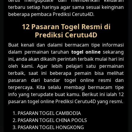
terus mengupdate dan memberikan keluaran
terbaru setiap harinya agar sama sesuai keinginan
beberapa pembaca Prediksi Cerutu4D.
12 Pasaran Togel Resmi di
Prediksi Cerutu4D
Buat kenali dan dalami bermacam tipe informasi
dalam permainan taruhan
togel online
sekarang
ini, anda akan dikasih perintah terbaik mulai hari ini
oleh kami. Agar lebih pelajari satu permainan
terbaik, saat ini beberapa pemain bisa melihat
pasaran dari bandar togel online resmi dan
terpercaya. Kita selalu membagi bermacam tipe
info yang terupdate buat kamu. Berikut ini ialah 12
pasaran togel online Prediksi Cerutu4D yang resmi.
PASARAN TOGEL CAMBODIA
PASARAN TOGEL CHINA POOLS
PASARAN TOGEL HONGKONG