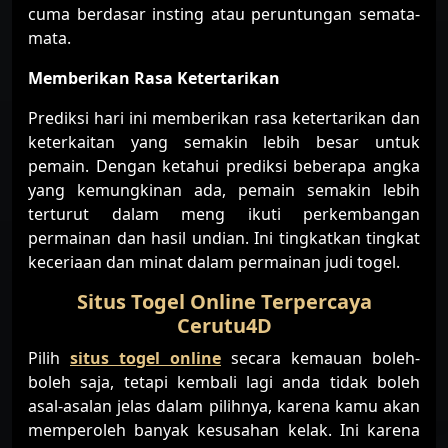
cuma berdasar insting atau peruntungan semata-
mata.
Memberikan Rasa Ketertarikan
Prediksi hari ini memberikan rasa ketertarikan dan
keterkaitan yang semakin lebih besar untuk
pemain. Dengan ketahui prediksi beberapa angka
yang kemungkinan ada, pemain semakin lebih
terturut dalam meng ikuti perkembangan
permainan dan hasil undian. Ini tingkatkan tingkat
keceriaan dan minat dalam permainan judi togel.
Situs Togel Online Terpercaya
Cerutu4D
Pilih
situs togel online
secara kemauan boleh-
boleh saja, tetapi kembali lagi anda tidak boleh
asal-asalan jelas dalam pilihnya, karena kamu akan
memperoleh banyak kesusahan kelak. Ini karena