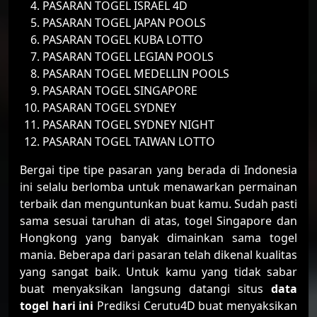
PASARAN TOGEL ISRAEL 4D
PASARAN TOGEL JAPAN POOLS
PASARAN TOGEL KUBA LOTTO
PASARAN TOGEL LEGIAN POOLS
PASARAN TOGEL MEDELLIN POOLS
PASARAN TOGEL SINGAPORE
PASARAN TOGEL SYDNEY
PASARAN TOGEL SYDNEY NIGHT
PASARAN TOGEL TAIWAN LOTTO
Bergai tipe tipe pasaran yang berada di Indonesia
ini selalu berlomba untuk menawarkan permainan
terbaik dan menguntunkan buat kamu. Sudah pasti
sama sesuai taruhan di atas, togel Singapore dan
Hongkong yang banyak dimainkan sama togel
mania. Beberapa dari pasaran telah dikenal kualitas
yang sangat baik. Untuk kamu yang tidak sabar
buat menyaksikan langsung datangi situs
data
togel hari ini
Prediksi Cerutu4D buat menyaksikan