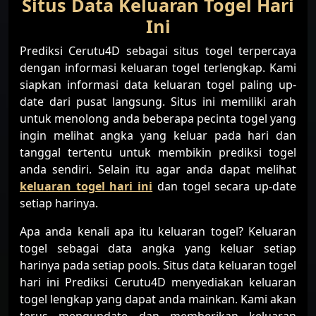
Situs Data Keluaran Togel Hari
Ini
Prediksi Cerutu4D sebagai situs togel terpercaya
dengan informasi keluaran togel terlengkap. Kami
siapkan informasi data keluaran togel paling up-
date dari pusat langsung. Situs ini memiliki arah
untuk menolong anda beberapa pecinta togel yang
ingin melihat angka yang keluar pada hari dan
tanggal tertentu untuk membikin prediksi togel
anda sendiri. Selain itu agar anda dapat melihat
keluaran togel hari ini
dan togel secara up-date
setiap harinya.
Apa anda kenali apa itu keluaran togel? Keluaran
togel sebagai data angka yang keluar setiap
harinya pada setiap pools. Situs data keluaran togel
hari ini Prediksi Cerutu4D menyediakan keluaran
togel lengkap yang dapat anda mainkan. Kami akan