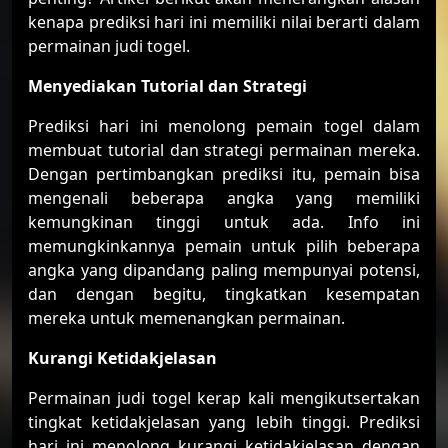
kenapa prediksi hari ini memiliki nilai berarti dalam
permainan judi togel.
Menyediakan Tutorial dan Strategi
Prediksi hari ini menolong pemain togel dalam
membuat tutorial dan strategi permainan mereka.
Dengan pertimbangkan prediksi itu, pemain bisa
mengenali beberapa angka yang memiliki
kemungkinan tinggi untuk ada. Info ini
memungkinkannya pemain untuk pilih beberapa
angka yang dipandang paling mempunyai potensi,
dan dengan begitu, tingkatkan kesempatan
mereka untuk memenangkan permainan.
Kurangi Ketidakjelasan
Permainan judi togel kerap kali mengikutsertakan
tingkat ketidakjelasan yang lebih tinggi. Prediksi
hari ini menolong kurangi ketidakjelasan dengan