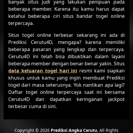
banyak situs judi yang lakukan penipuan pada
beberapa member. Karena itu kamu harus dapat
ketahui beberapa ciri situs bandar togel online
terpercaya.
Situs togel online terbesar sekarang ini ada di
Prediksi Cerutu4D, mengapa? karena memiliki
beberapa pasaran yang lengkap dan terpercaya.
Cerutu4D ini telah bisa dibuktikan dalam layani
beberapa member dengan benar-benar yakin. Situs
data keluaran togel hari ini
resmi kami siapkan
khusus untuk kamu yang ingin membuat Prediksi
togel dari masa seterusnya. Yok nantikan apa lagi?
Daftar togel online terpercaya saat ini bersama
Cerutu4D dan dapatkan keringanan jackpot
terbesar cuma di sini.
Copyright © 2026
Prediksi Angka Cerutu
, All Rights