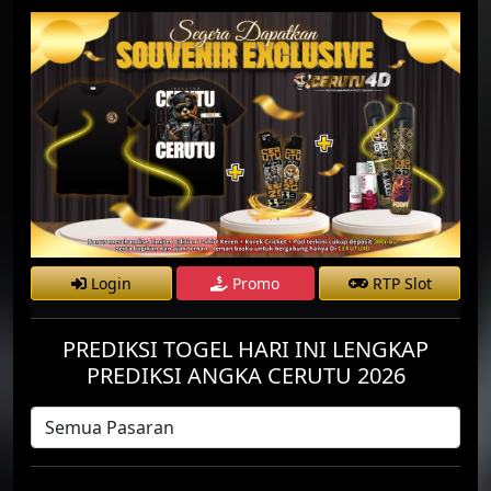
Login
Promo
RTP Slot
PREDIKSI TOGEL HARI INI LENGKAP
PREDIKSI ANGKA CERUTU 2026