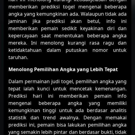
memberikan prediksi togel mengenai beberapa
angka yang kemungkinan ada. Walaupun tidak ada
jaminan jika prediksi akan betul, info ini
memberikan pemain sedikit keyakinan diri dan
kepercayaan saat menentukan beberapa angka
mereka. Ini menolong kurangi rasa ragu dan
ketidaktahuan dalam putuskan nomor untuk
taruhan.
Menolong Pemilihan Angka yang Lebih Tepat
Dalam permainan judi togel, pemilihan angka yang
tepat ialah kunci untuk mencetak kemenangan.
Prediksi hari ini memberikan pemain info
mengenai beberapa angka yang memiliki
kemungkinan tinggi untuk ada berdasar analitis
statistik dan trend awalnya. Dengan memakai
prediksi ini, pemain bisa lakukan pemilihan angka
yang semakin lebih pintar dan berdasar bukti, tidak