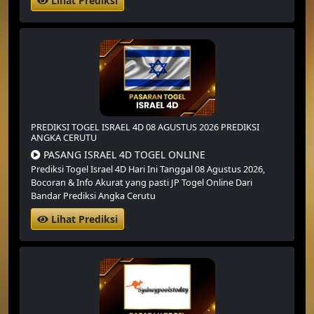
Lihat Prediksi
PREDIKSI TOGEL ISRAEL 4D 08 AGUSTUS 2026 PREDIKSI
ANGKA CERUTU
PASANG ISRAEL 4D TOGEL ONLINE
Prediksi Togel Israel 4D Hari Ini Tanggal 08 Agustus 2026,
Bocoran & Info Akurat yang pasti JP Togel Online Dari
Bandar Prediksi Angka Cerutu
Lihat Prediksi