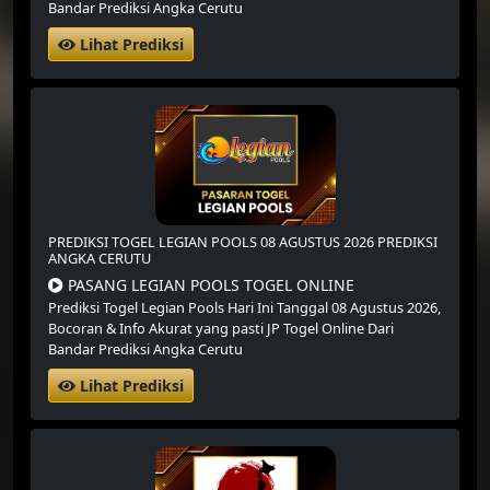
Bandar Prediksi Angka Cerutu
Lihat Prediksi
PREDIKSI TOGEL LEGIAN POOLS 08 AGUSTUS 2026 PREDIKSI
ANGKA CERUTU
PASANG LEGIAN POOLS TOGEL ONLINE
Prediksi Togel Legian Pools Hari Ini Tanggal 08 Agustus 2026,
Bocoran & Info Akurat yang pasti JP Togel Online Dari
Bandar Prediksi Angka Cerutu
Lihat Prediksi