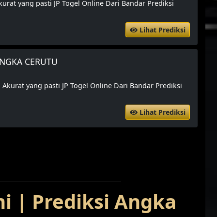
urat yang pasti JP Togel Online Dari Bandar Prediksi
Lihat Prediksi
ANGKA CERUTU
 Akurat yang pasti JP Togel Online Dari Bandar Prediksi
Lihat Prediksi
ni | Prediksi Angka