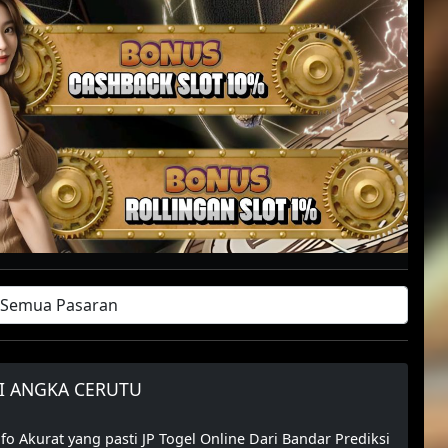
SI ANGKA CERUTU
fo Akurat yang pasti JP Togel Online Dari Bandar Prediksi