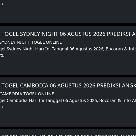
tu
I TOGEL SYDNEY NIGHT 06 AGUSTUS 2026 PREDIKSI 
SYDNEY NIGHT TOGEL ONLINE
gel Sydney Night Hari Ini Tanggal 06 Agustus 2026,
Bocoran & Info
tu
I TOGEL CAMBODIA 06 AGUSTUS 2026 PREDIKSI ANG
CAMBODIA TOGEL ONLINE
gel Cambodia Hari Ini Tanggal 06 Agustus 2026,
Bocoran & Info Ak
tu