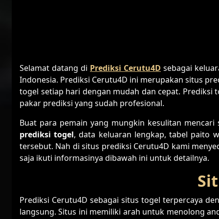
Selamat datang di
Prediksi Cerutu4D
sebagai keluara
Indonesia. Prediksi Cerutu4D ini merupakan situs pr
togel setiap hari dengan mudah dan cepat. Prediksi 
pakar prediksi yang sudah profesional.
Buat para pemain yang mungkin kesulitan mencari si
prediksi togel
, data keluaran lengkap, tabel paito 
tersebut. Nah di situs prediksi Cerutu4D kami meny
saja ikuti informasinya dibawah ini untuk detailnya.
Si
Prediksi Cerutu4D sebagai situs togel terpercaya de
langsung. Situs ini memiliki arah untuk menolong an