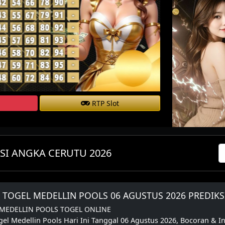
RTP Slot
KSI ANGKA CERUTU 2026
I TOGEL MEDELLIN POOLS 06 AGUSTUS 2026 PREDIK
MEDELLIN POOLS TOGEL ONLINE
gel Medellin Pools Hari Ini Tanggal 06 Agustus 2026,
Bocoran & In