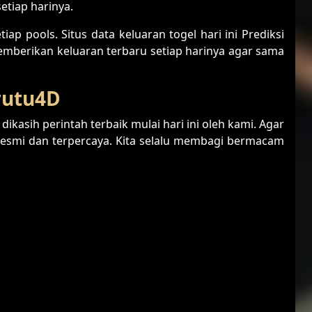
etiap harinya.
ap pools. Situs data keluaran togel hari ini Prediksi
mberikan keluaran terbaru setiap harinya agar sama
erutu4D
dikasih perintah terbaik mulai hari ini oleh kami. Agar
e resmi dan terpercaya. Kita selalu membagi bermacam