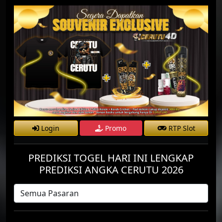
Login
Promo
RTP Slot
PREDIKSI TOGEL HARI INI LENGKAP
PREDIKSI ANGKA CERUTU 2026