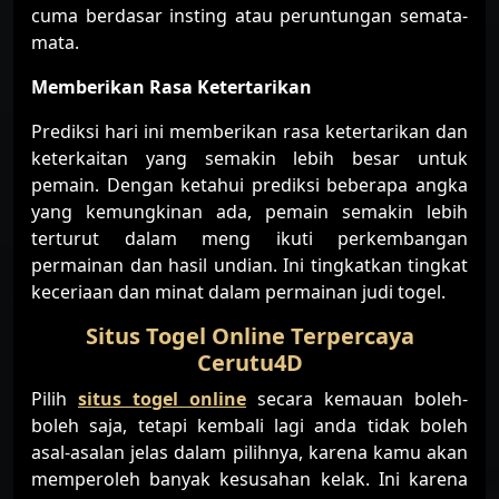
cuma berdasar insting atau peruntungan semata-
mata.
Memberikan Rasa Ketertarikan
Prediksi hari ini memberikan rasa ketertarikan dan
keterkaitan yang semakin lebih besar untuk
pemain. Dengan ketahui prediksi beberapa angka
yang kemungkinan ada, pemain semakin lebih
terturut dalam meng ikuti perkembangan
permainan dan hasil undian. Ini tingkatkan tingkat
keceriaan dan minat dalam permainan judi togel.
Situs Togel Online Terpercaya
Cerutu4D
Pilih
situs togel online
secara kemauan boleh-
boleh saja, tetapi kembali lagi anda tidak boleh
asal-asalan jelas dalam pilihnya, karena kamu akan
memperoleh banyak kesusahan kelak. Ini karena