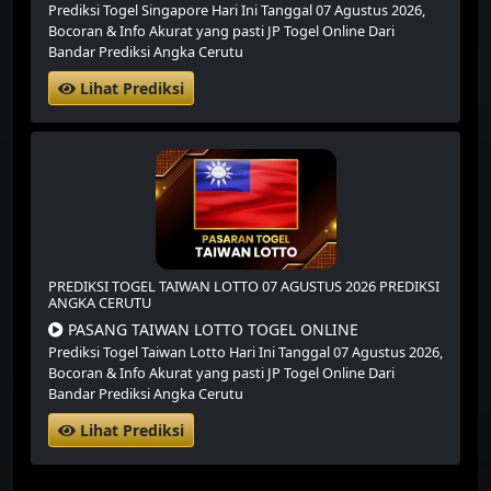
Prediksi Togel Singapore Hari Ini Tanggal 07 Agustus 2026,
Bocoran & Info Akurat yang pasti JP Togel Online Dari
Bandar Prediksi Angka Cerutu
Lihat Prediksi
PREDIKSI TOGEL TAIWAN LOTTO 07 AGUSTUS 2026 PREDIKSI
ANGKA CERUTU
PASANG TAIWAN LOTTO TOGEL ONLINE
Prediksi Togel Taiwan Lotto Hari Ini Tanggal 07 Agustus 2026,
Bocoran & Info Akurat yang pasti JP Togel Online Dari
Bandar Prediksi Angka Cerutu
Lihat Prediksi