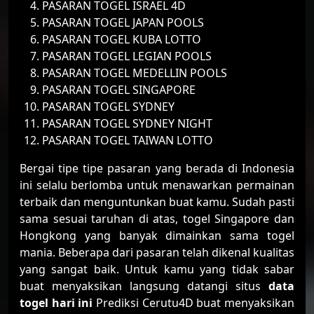
PASARAN TOGEL ISRAEL 4D
PASARAN TOGEL JAPAN POOLS
PASARAN TOGEL KUBA LOTTO
PASARAN TOGEL LEGIAN POOLS
PASARAN TOGEL MEDELLIN POOLS
PASARAN TOGEL SINGAPORE
PASARAN TOGEL SYDNEY
PASARAN TOGEL SYDNEY NIGHT
PASARAN TOGEL TAIWAN LOTTO
Bergai tipe tipe pasaran yang berada di Indonesia
ini selalu berlomba untuk menawarkan permainan
terbaik dan menguntunkan buat kamu. Sudah pasti
sama sesuai taruhan di atas, togel Singapore dan
Hongkong yang banyak dimainkan sama togel
mania. Beberapa dari pasaran telah dikenal kualitas
yang sangat baik. Untuk kamu yang tidak sabar
buat menyaksikan langsung datangi situs
data
togel hari ini
Prediksi Cerutu4D buat menyaksikan