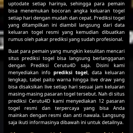
uptodate setiap harinya, sehingga para pemain
bisa menemukan bocoran angka keluaran togel
setiap hari dengan mudah dan cepat. Prediksi togel
yang ditampilkan ini diambil langsung dari data
keluaran togel resmi yang kemudian dibuatkan
rumus oleh pakar prediksi yang sudah profesional.
Buat para pemain yang mungkin kesulitan mencari
situs prediksi togel bisa langsung berlangganan
dengan Prediksi Cerutu4D saja. Disini kami
menyediakan info
prediksi togel
, data keluaran
lengkap, tabel paito warna hingga live draw yang
bisa disaksikan live setiap hari sesuai jam keluaran
masing-masing pasaran togel tersebut. Nah di situs
prediksi Cerutu4D kami menyediakan 12 pasaran
togel resmi dan terpercaya yang bisa Anda
mainkan dengan resmi dan anti nawala. Langsung
saja ikuti informasinya dibawah ini untuk detailnya.