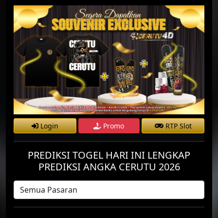
Login
Promo
RTP Slot
PREDIKSI TOGEL HARI INI LENGKAP
PREDIKSI ANGKA CERUTU 2026