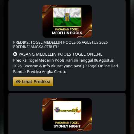
PREDIKSI TOGEL MEDELLIN POOLS 06 AGUSTUS 2026
PREDIKSI ANGKA CERUTU
PASANG MEDELLIN POOLS TOGEL ONLINE
Prediksi Togel Medellin Pools Hari Ini Tanggal 06 Agustus
2026,
Bocoran & Info Akurat yang pasti JP Togel Online Dari
Bandar Prediksi Angka Cerutu
Lihat Prediksi