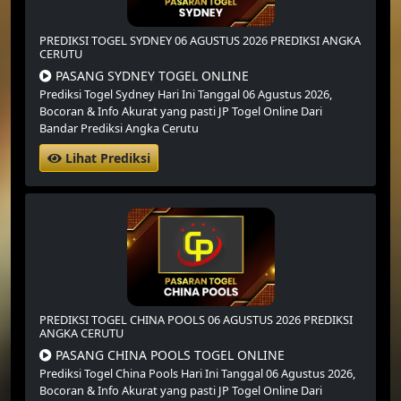
PREDIKSI TOGEL SYDNEY 06 AGUSTUS 2026 PREDIKSI ANGKA
CERUTU
PASANG SYDNEY TOGEL ONLINE
Prediksi Togel Sydney Hari Ini Tanggal 06 Agustus 2026,
Bocoran & Info Akurat yang pasti JP Togel Online Dari
Bandar Prediksi Angka Cerutu
Lihat Prediksi
PREDIKSI TOGEL CHINA POOLS 06 AGUSTUS 2026 PREDIKSI
ANGKA CERUTU
PASANG CHINA POOLS TOGEL ONLINE
Prediksi Togel China Pools Hari Ini Tanggal 06 Agustus 2026,
Bocoran & Info Akurat yang pasti JP Togel Online Dari