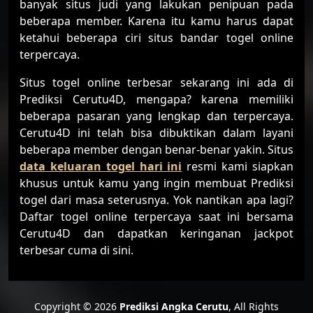
banyak situs judi yang lakukan penipuan pada
beberapa member. Karena itu kamu harus dapat
ketahui beberapa ciri situs bandar togel online
terpercaya.
Situs togel online terbesar sekarang ini ada di
Prediksi Cerutu4D, mengapa? karena memiliki
beberapa pasaran yang lengkap dan terpercaya.
Cerutu4D ini telah bisa dibuktikan dalam layani
beberapa member dengan benar-benar yakin. Situs
data keluaran togel hari ini
resmi kami siapkan
khusus untuk kamu yang ingin membuat Prediksi
togel dari masa seterusnya. Yok nantikan apa lagi?
Daftar togel online terpercaya saat ini bersama
Cerutu4D dan dapatkan keringanan jackpot
terbesar cuma di sini.
Copyright © 2026
Prediksi Angka Cerutu
, All Rights