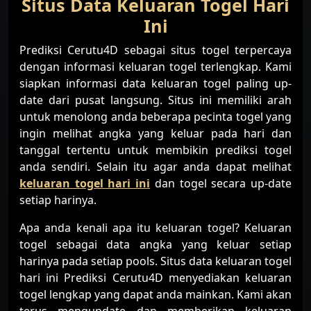
Situs Data Keluaran Togel Hari
Ini
Prediksi Cerutu4D sebagai situs togel terpercaya
dengan informasi keluaran togel terlengkap. Kami
siapkan informasi data keluaran togel paling up-
date dari pusat langsung. Situs ini memiliki arah
untuk menolong anda beberapa pecinta togel yang
ingin melihat angka yang keluar pada hari dan
tanggal tertentu untuk membikin prediksi togel
anda sendiri. Selain itu agar anda dapat melihat
keluaran togel hari ini
dan togel secara up-date
setiap harinya.
Apa anda kenali apa itu keluaran togel? Keluaran
togel sebagai data angka yang keluar setiap
harinya pada setiap pools. Situs data keluaran togel
hari ini Prediksi Cerutu4D menyediakan keluaran
togel lengkap yang dapat anda mainkan. Kami akan