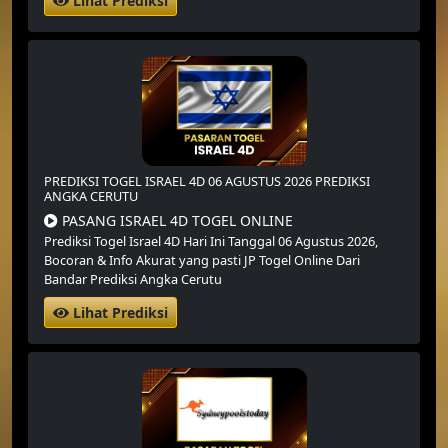
Lihat Prediksi
PREDIKSI TOGEL ISRAEL 4D 06 AGUSTUS 2026 PREDIKSI
ANGKA CERUTU
PASANG ISRAEL 4D TOGEL ONLINE
Prediksi Togel Israel 4D Hari Ini Tanggal 06 Agustus 2026,
Bocoran & Info Akurat yang pasti JP Togel Online Dari
Bandar Prediksi Angka Cerutu
Lihat Prediksi