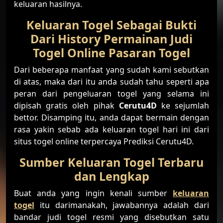
keluaran hasilnya.
Keluaran Togel Sebagai Bukti
Dari History Permainan Judi
Togel Online Pasaran Togel
Dari beberapa manfaat yang sudah kami sebutkan
di atas, maka dari itu anda sudah tahu seperti apa
peran dari pengeluaran togel yang selama ini
dipisah gratis oleh pihak
Cerutu4D
ke sejumlah
bettor. Disamping itu, anda dapat bermain dengan
rasa yakin sebab ada keluaran togel hari ini dari
situs togel online terpercaya Prediksi Cerutu4D.
Sumber Keluaran Togel Terbaru
dan Lengkap
Buat anda yang ingin kenali sumber
keluaran
togel
itu darimanakah, jawabannya adalah dari
bandar judi togel resmi yang disebutkan satu