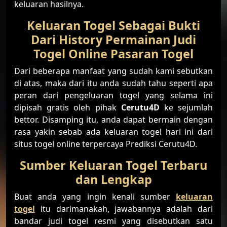
keluaran hasilnya.
Keluaran Togel Sebagai Bukti
Dari History Permainan Judi
Togel Online Pasaran Togel
Dari beberapa manfaat yang sudah kami sebutkan
di atas, maka dari itu anda sudah tahu seperti apa
peran dari pengeluaran togel yang selama ini
dipisah gratis oleh pihak
Cerutu4D
ke sejumlah
bettor. Disamping itu, anda dapat bermain dengan
rasa yakin sebab ada keluaran togel hari ini dari
situs togel online terpercaya Prediksi Cerutu4D.
Sumber Keluaran Togel Terbaru
dan Lengkap
Buat anda yang ingin kenali sumber
keluaran
togel
itu darimanakah, jawabannya adalah dari
bandar judi togel resmi yang disebutkan satu