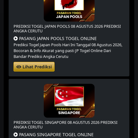
PREDIKSI TOGEL JAPAN POOLS 08 AGUSTUS 2026 PREDIKSI
ANGKA CERUTU
PASANG JAPAN POOLS TOGEL ONLINE
Prediksi Togel Japan Pools Hari Ini Tanggal 08 Agustus 2026,
Bocoran & Info Akurat yang pasti JP Togel Online Dari
Bandar Prediksi Angka Cerutu
Lihat Prediksi
PREDIKSI TOGEL SINGAPORE 08 AGUSTUS 2026 PREDIKSI
ANGKA CERUTU
PASANG SINGAPORE TOGEL ONLINE