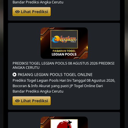
Bandar Prediksi Angka Cerutu
Lihat Prediksi
PREDIKSI TOGEL LEGIAN POOLS 08 AGUSTUS 2026 PREDIKSI
ANGKA CERUTU
PASANG LEGIAN POOLS TOGEL ONLINE
Prediksi Togel Legian Pools Hari Ini Tanggal 08 Agustus 2026,
Bocoran & Info Akurat yang pasti JP Togel Online Dari
Bandar Prediksi Angka Cerutu
Lihat Prediksi