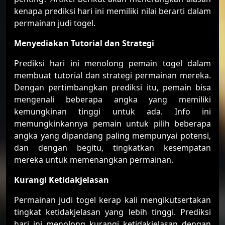
kenapa prediksi hari ini memiliki nilai berarti dalam
permainan judi togel.
Menyediakan Tutorial dan Strategi
Prediksi hari ini menolong pemain togel dalam
membuat tutorial dan strategi permainan mereka.
Dengan pertimbangkan prediksi itu, pemain bisa
mengenali beberapa angka yang memiliki
kemungkinan tinggi untuk ada. Info ini
memungkinkannya pemain untuk pilih beberapa
angka yang dipandang paling mempunyai potensi,
dan dengan begitu, tingkatkan kesempatan
mereka untuk memenangkan permainan.
Kurangi Ketidakjelasan
Permainan judi togel kerap kali mengikutsertakan
tingkat ketidakjelasan yang lebih tinggi. Prediksi
hari ini menolong kurangi ketidakjelasan dengan