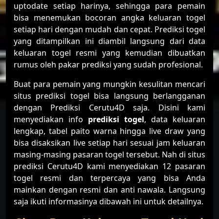
uptodate setiap harinya, sehingga para pemain
bisa menemukan bocoran angka keluaran togel
setiap hari dengan mudah dan cepat. Prediksi togel
yang ditampilkan ini diambil langsung dari data
keluaran togel resmi yang kemudian dibuatkan
rumus oleh pakar prediksi yang sudah profesional.
Buat para pemain yang mungkin kesulitan mencari
situs prediksi togel bisa langsung berlangganan
dengan Prediksi Cerutu4D saja. Disini kami
menyediakan info
prediksi togel
, data keluaran
lengkap, tabel paito warna hingga live draw yang
bisa disaksikan live setiap hari sesuai jam keluaran
masing-masing pasaran togel tersebut. Nah di situs
prediksi Cerutu4D kami menyediakan 12 pasaran
togel resmi dan terpercaya yang bisa Anda
mainkan dengan resmi dan anti nawala. Langsung
saja ikuti informasinya dibawah ini untuk detailnya.