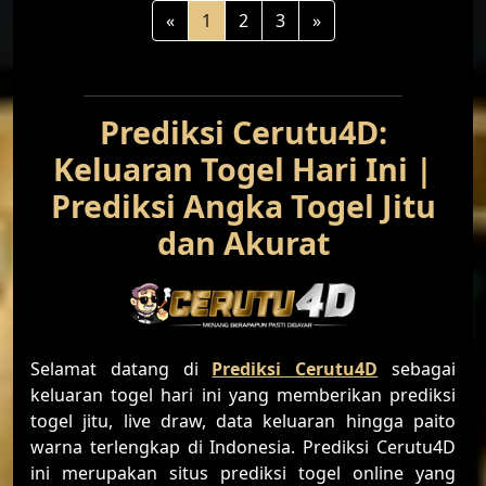
«
1
2
3
»
Prediksi Cerutu4D:
Keluaran Togel Hari Ini |
Prediksi Angka Togel Jitu
dan Akurat
Selamat datang di
Prediksi Cerutu4D
sebagai
keluaran togel hari ini yang memberikan prediksi
togel jitu, live draw, data keluaran hingga paito
warna terlengkap di Indonesia. Prediksi Cerutu4D
ini merupakan situs prediksi togel online yang