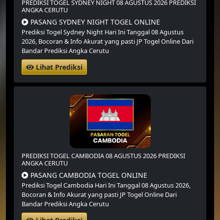
PREDIKSI TOGEL SYDNEY NIGHT 08 AGUSTUS 2026 PREDIKSI
ANGKA CERUTU
PASANG SYDNEY NIGHT TOGEL ONLINE
Prediksi Togel Sydney Night Hari Ini Tanggal 08 Agustus
2026,
Bocoran & Info Akurat yang pasti JP Togel Online Dari
Bandar Prediksi Angka Cerutu
Lihat Prediksi
PREDIKSI TOGEL CAMBODIA 08 AGUSTUS 2026 PREDIKSI
ANGKA CERUTU
PASANG CAMBODIA TOGEL ONLINE
Prediksi Togel Cambodia Hari Ini Tanggal 08 Agustus 2026,
Bocoran & Info Akurat yang pasti JP Togel Online Dari
Bandar Prediksi Angka Cerutu