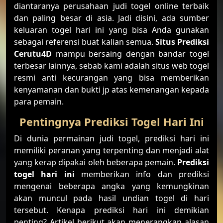
diantaranya perusahaan judi togel online terbaik
dan paling besar di asia. Jadi disini, ada sumber
keluaran togel hari ini yang bisa Anda gunakan
sebagai referensi buat kalian semua.
Situs Prediksi
Cerutu4D
mampu bersaing dengan bandar togel
terbesar lainnya, sebab kami adalah situs web togel
resmi anti kecurangan yang bisa memberikan
kenyamanan dan bukti jp atas kemenangan kepada
para pemain.
Pentingnya Prediksi Togel Hari Ini
Di dunia permainan judi togel, prediksi hari ini
memiliki peranan yang terpenting dan menjadi alat
yang kerap dipakai oleh beberapa pemain.
Prediksi
togel hari ini
memberikan info dan prediksi
mengenai beberapa angka yang kemungkinan
akan muncul pada hasil undian togel di hari
tersebut. Kenapa prediksi hari ini demikian
penting? Artikel berikut akan menerangkan alasan