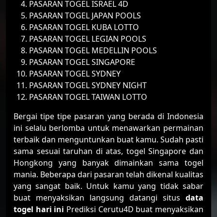
PASARAN TOGEL ISRAEL 4D
PASARAN TOGEL JAPAN POOLS
PASARAN TOGEL KUBA LOTTO
PASARAN TOGEL LEGIAN POOLS
PASARAN TOGEL MEDELLIN POOLS
PASARAN TOGEL SINGAPORE
PASARAN TOGEL SYDNEY
PASARAN TOGEL SYDNEY NIGHT
PASARAN TOGEL TAIWAN LOTTO
Bergai tipe tipe pasaran yang berada di Indonesia
ini selalu berlomba untuk menawarkan permainan
terbaik dan menguntunkan buat kamu. Sudah pasti
sama sesuai taruhan di atas, togel Singapore dan
Hongkong yang banyak dimainkan sama togel
mania. Beberapa dari pasaran telah dikenal kualitas
yang sangat baik. Untuk kamu yang tidak sabar
buat menyaksikan langsung datangi situs
data
togel hari ini
Prediksi Cerutu4D buat menyaksikan