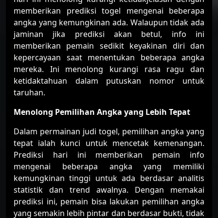
memberikan prediksi togel mengenai beberapa
angka yang kemungkinan ada. Walaupun tidak ada
jaminan jika prediksi akan betul, info ini
memberikan pemain sedikit keyakinan diri dan
kepercayaan saat menentukan beberapa angka
mereka. Ini menolong kurangi rasa ragu dan
ketidaktahuan dalam putuskan nomor untuk
taruhan.
Menolong Pemilihan Angka yang Lebih Tepat
Dalam permainan judi togel, pemilihan angka yang
tepat ialah kunci untuk mencetak kemenangan.
Prediksi hari ini memberikan pemain info
mengenai beberapa angka yang memiliki
kemungkinan tinggi untuk ada berdasar analitis
statistik dan trend awalnya. Dengan memakai
prediksi ini, pemain bisa lakukan pemilihan angka
yang semakin lebih pintar dan berdasar bukti, tidak