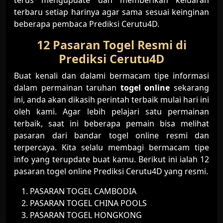
terus mengupdate dan memberikan keluaran
terbaru setiap harinya agar sama sesuai keinginan
beberapa pembaca Prediksi Cerutu4D.
12 Pasaran Togel Resmi di
Prediksi Cerutu4D
Buat kenali dan dalami bermacam tipe informasi
dalam permainan taruhan
togel online
sekarang
ini, anda akan dikasih perintah terbaik mulai hari ini
oleh kami. Agar lebih pelajari satu permainan
terbaik, saat ini beberapa pemain bisa melihat
pasaran dari bandar togel online resmi dan
terpercaya. Kita selalu membagi bermacam tipe
info yang terupdate buat kamu. Berikut ini ialah 12
pasaran togel online Prediksi Cerutu4D yang resmi.
PASARAN TOGEL CAMBODIA
PASARAN TOGEL CHINA POOLS
PASARAN TOGEL HONGKONG