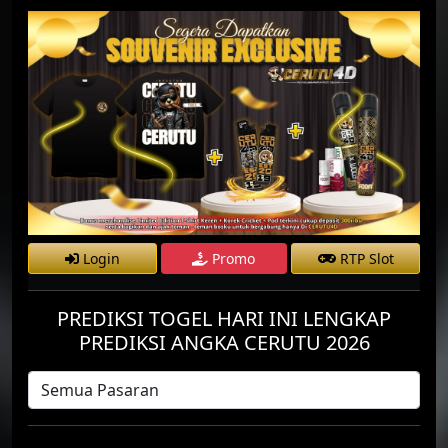
Login
Promo
RTP Slot
PREDIKSI TOGEL HARI INI LENGKAP
PREDIKSI ANGKA CERUTU 2026