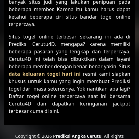
banyak situs judi yang lakukan penipuan pada
beberapa member. Karena itu kamu harus dapat
ketahui beberapa ciri situs bandar togel online
terpercaya.
Situs togel online terbesar sekarang ini ada di
Prediksi Cerutu4D, mengapa? karena memiliki
beberapa pasaran yang lengkap dan terpercaya.
Cerutu4D ini telah bisa dibuktikan dalam layani
beberapa member dengan benar-benar yakin. Situs
data keluaran togel hari ini
resmi kami siapkan
khusus untuk kamu yang ingin membuat Prediksi
togel dari masa seterusnya. Yok nantikan apa lagi?
Daftar togel online terpercaya saat ini bersama
Cerutu4D dan dapatkan keringanan jackpot
terbesar cuma di sini.
Copyright © 2026
Prediksi Angka Cerutu
, All Rights