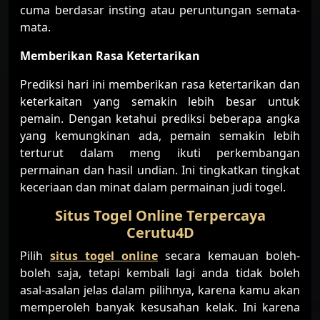
cuma berdasar insting atau peruntungan semata-
mata.
Memberikan Rasa Ketertarikan
Prediksi hari ini memberikan rasa ketertarikan dan
keterkaitan yang semakin lebih besar untuk
pemain. Dengan ketahui prediksi beberapa angka
yang kemungkinan ada, pemain semakin lebih
terturut dalam meng ikuti perkembangan
permainan dan hasil undian. Ini tingkatkan tingkat
keceriaan dan minat dalam permainan judi togel.
Situs Togel Online Terpercaya
Cerutu4D
Pilih
situs togel online
secara kemauan boleh-
boleh saja, tetapi kembali lagi anda tidak boleh
asal-asalan jelas dalam pilihnya, karena kamu akan
memperoleh banyak kesusahan kelak. Ini karena