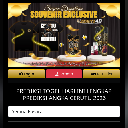
Login
Promo
RTP Slot
PREDIKSI TOGEL HARI INI LENGKAP
PREDIKSI ANGKA CERUTU 2026