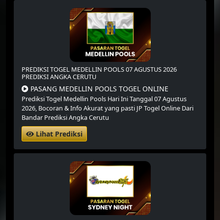
PREDIKSI TOGEL MEDELLIN POOLS 07 AGUSTUS 2026
PREDIKSI ANGKA CERUTU
PASANG MEDELLIN POOLS TOGEL ONLINE
Prediksi Togel Medellin Pools Hari Ini Tanggal 07 Agustus
2026,
Bocoran & Info Akurat yang pasti JP Togel Online Dari
Bandar Prediksi Angka Cerutu
Lihat Prediksi