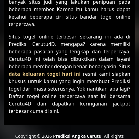
banyak situs judi yang lakukan penipuan pada
beberapa member. Karena itu kamu harus dapat
ketahui beberapa ciri situs bandar togel online
terpercaya.
Situs togel online terbesar sekarang ini ada di
Prediksi Cerutu4D, mengapa? karena memiliki
beberapa pasaran yang lengkap dan terpercaya.
Cerutu4D ini telah bisa dibuktikan dalam layani
beberapa member dengan benar-benar yakin. Situs
data keluaran togel hari ini
resmi kami siapkan
khusus untuk kamu yang ingin membuat Prediksi
togel dari masa seterusnya. Yok nantikan apa lagi?
Daftar togel online terpercaya saat ini bersama
Cerutu4D dan dapatkan keringanan jackpot
terbesar cuma di sini.
Copyright © 2026
Prediksi Angka Cerutu
, All Rights