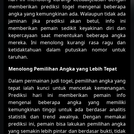
memberikan prediksi togel mengenai beberapa
angka yang kemungkinan ada. Walaupun tidak ada
jaminan jika prediksi akan betul, info ini
memberikan pemain sedikit keyakinan diri dan
kepercayaan saat menentukan beberapa angka
mereka. Ini menolong kurangi rasa ragu dan
ketidaktahuan dalam putuskan nomor untuk
taruhan.
Menolong Pemilihan Angka yang Lebih Tepat
Dalam permainan judi togel, pemilihan angka yang
tepat ialah kunci untuk mencetak kemenangan.
Prediksi hari ini memberikan pemain info
mengenai beberapa angka yang memiliki
kemungkinan tinggi untuk ada berdasar analitis
statistik dan trend awalnya. Dengan memakai
prediksi ini, pemain bisa lakukan pemilihan angka
yang semakin lebih pintar dan berdasar bukti, tidak