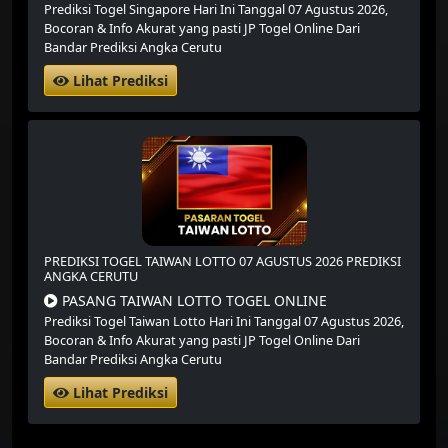
Prediksi Togel Singapore Hari Ini Tanggal 07 Agustus 2026,
Bocoran & Info Akurat yang pasti JP Togel Online Dari
Bandar Prediksi Angka Cerutu
Lihat Prediksi
PREDIKSI TOGEL TAIWAN LOTTO 07 AGUSTUS 2026 PREDIKSI
ANGKA CERUTU
PASANG TAIWAN LOTTO TOGEL ONLINE
Prediksi Togel Taiwan Lotto Hari Ini Tanggal 07 Agustus 2026,
Bocoran & Info Akurat yang pasti JP Togel Online Dari
Bandar Prediksi Angka Cerutu
Lihat Prediksi