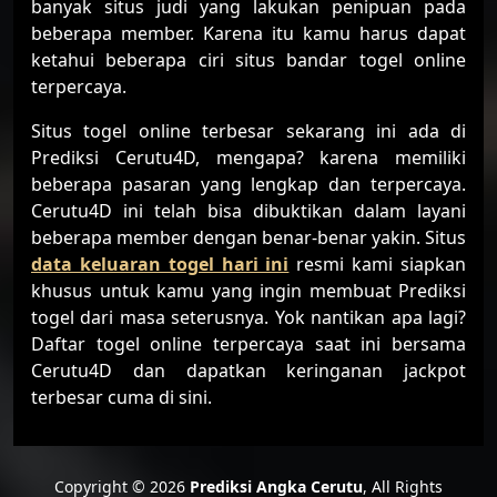
banyak situs judi yang lakukan penipuan pada
beberapa member. Karena itu kamu harus dapat
ketahui beberapa ciri situs bandar togel online
terpercaya.
Situs togel online terbesar sekarang ini ada di
Prediksi Cerutu4D, mengapa? karena memiliki
beberapa pasaran yang lengkap dan terpercaya.
Cerutu4D ini telah bisa dibuktikan dalam layani
beberapa member dengan benar-benar yakin. Situs
data keluaran togel hari ini
resmi kami siapkan
khusus untuk kamu yang ingin membuat Prediksi
togel dari masa seterusnya. Yok nantikan apa lagi?
Daftar togel online terpercaya saat ini bersama
Cerutu4D dan dapatkan keringanan jackpot
terbesar cuma di sini.
Copyright © 2026
Prediksi Angka Cerutu
, All Rights