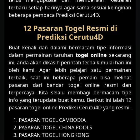
terus mengupdate dan memberikan keluaran
terbaru setiap harinya agar sama sesuai keinginan
beberapa pembaca Prediksi Cerutu4D.
12 Pasaran Togel Resmi di
Prediksi Cerutu4D
Buat kenali dan dalami bermacam tipe informasi
dalam permainan taruhan
togel online
sekarang
ini, anda akan dikasih perintah terbaik mulai hari ini
oleh kami. Agar lebih pelajari satu permainan
terbaik, saat ini beberapa pemain bisa melihat
pasaran dari bandar togel online resmi dan
terpercaya. Kita selalu membagi bermacam tipe
info yang terupdate buat kamu. Berikut ini ialah 12
pasaran togel online Prediksi Cerutu4D yang resmi.
PASARAN TOGEL CAMBODIA
PASARAN TOGEL CHINA POOLS
PASARAN TOGEL HONGKONG