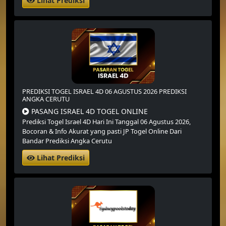
Lihat Prediksi
PREDIKSI TOGEL ISRAEL 4D 06 AGUSTUS 2026 PREDIKSI
ANGKA CERUTU
PASANG ISRAEL 4D TOGEL ONLINE
Prediksi Togel Israel 4D Hari Ini Tanggal 06 Agustus 2026,
Bocoran & Info Akurat yang pasti JP Togel Online Dari
Bandar Prediksi Angka Cerutu
Lihat Prediksi