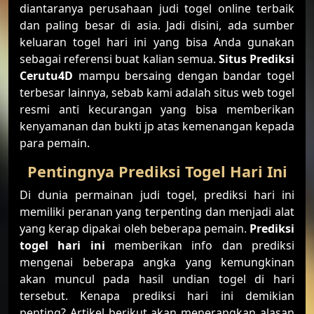
diantaranya perusahaan judi togel online terbaik
dan paling besar di asia. Jadi disini, ada sumber
keluaran togel hari ini yang bisa Anda gunakan
sebagai referensi buat kalian semua.
Situs Prediksi
Cerutu4D
mampu bersaing dengan bandar togel
terbesar lainnya, sebab kami adalah situs web togel
resmi anti kecurangan yang bisa memberikan
kenyamanan dan bukti jp atas kemenangan kepada
para pemain.
Pentingnya Prediksi Togel Hari Ini
Di dunia permainan judi togel, prediksi hari ini
memiliki peranan yang terpenting dan menjadi alat
yang kerap dipakai oleh beberapa pemain.
Prediksi
togel hari ini
memberikan info dan prediksi
mengenai beberapa angka yang kemungkinan
akan muncul pada hasil undian togel di hari
tersebut. Kenapa prediksi hari ini demikian
penting? Artikel berikut akan menerangkan alasan