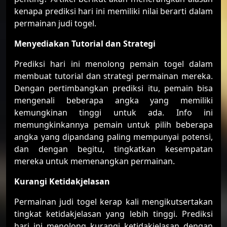
kenapa prediksi hari ini memiliki nilai berarti dalam
permainan judi togel.
Menyediakan Tutorial dan Strategi
Prediksi hari ini menolong pemain togel dalam
membuat tutorial dan strategi permainan mereka.
Dengan pertimbangkan prediksi itu, pemain bisa
mengenali beberapa angka yang memiliki
kemungkinan tinggi untuk ada. Info ini
memungkinkannya pemain untuk pilih beberapa
angka yang dipandang paling mempunyai potensi,
dan dengan begitu, tingkatkan kesempatan
mereka untuk memenangkan permainan.
Kurangi Ketidakjelasan
Permainan judi togel kerap kali mengikutsertakan
tingkat ketidakjelasan yang lebih tinggi. Prediksi
hari ini menolong kurangi ketidakjelasan dengan