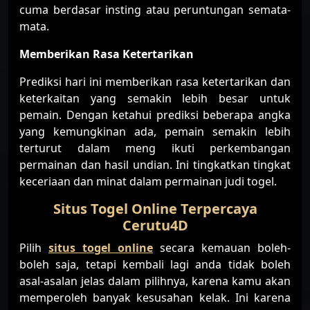
cuma berdasar insting atau peruntungan semata-
mata.
Memberikan Rasa Ketertarikan
Prediksi hari ini memberikan rasa ketertarikan dan
keterkaitan yang semakin lebih besar untuk
pemain. Dengan ketahui prediksi beberapa angka
yang kemungkinan ada, pemain semakin lebih
terturut dalam meng ikuti perkembangan
permainan dan hasil undian. Ini tingkatkan tingkat
keceriaan dan minat dalam permainan judi togel.
Situs Togel Online Terpercaya
Cerutu4D
Pilih
situs togel online
secara kemauan boleh-
boleh saja, tetapi kembali lagi anda tidak boleh
asal-asalan jelas dalam pilihnya, karena kamu akan
memperoleh banyak kesusahan kelak. Ini karena