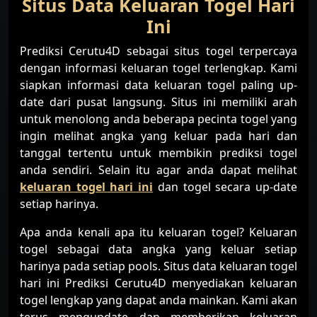
Situs Data Keluaran Togel Hari
Ini
Prediksi Cerutu4D sebagai situs togel terpercaya
dengan informasi keluaran togel terlengkap. Kami
siapkan informasi data keluaran togel paling up-
date dari pusat langsung. Situs ini memiliki arah
untuk menolong anda beberapa pecinta togel yang
ingin melihat angka yang keluar pada hari dan
tanggal tertentu untuk membikin prediksi togel
anda sendiri. Selain itu agar anda dapat melihat
keluaran togel hari ini
dan togel secara up-date
setiap harinya.
Apa anda kenali apa itu keluaran togel? Keluaran
togel sebagai data angka yang keluar setiap
harinya pada setiap pools. Situs data keluaran togel
hari ini Prediksi Cerutu4D menyediakan keluaran
togel lengkap yang dapat anda mainkan. Kami akan