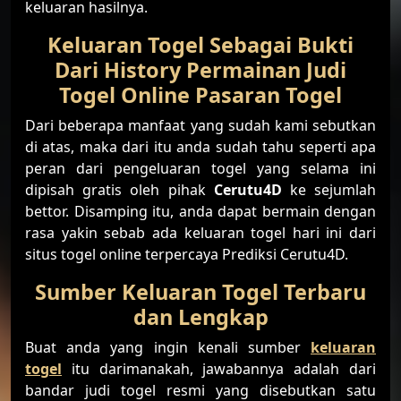
keluaran hasilnya.
Keluaran Togel Sebagai Bukti
Dari History Permainan Judi
Togel Online Pasaran Togel
Dari beberapa manfaat yang sudah kami sebutkan
di atas, maka dari itu anda sudah tahu seperti apa
peran dari pengeluaran togel yang selama ini
dipisah gratis oleh pihak
Cerutu4D
ke sejumlah
bettor. Disamping itu, anda dapat bermain dengan
rasa yakin sebab ada keluaran togel hari ini dari
situs togel online terpercaya Prediksi Cerutu4D.
Sumber Keluaran Togel Terbaru
dan Lengkap
Buat anda yang ingin kenali sumber
keluaran
togel
itu darimanakah, jawabannya adalah dari
bandar judi togel resmi yang disebutkan satu