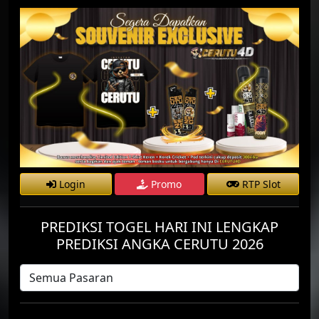
Login
Promo
RTP Slot
PREDIKSI TOGEL HARI INI LENGKAP
PREDIKSI ANGKA CERUTU 2026