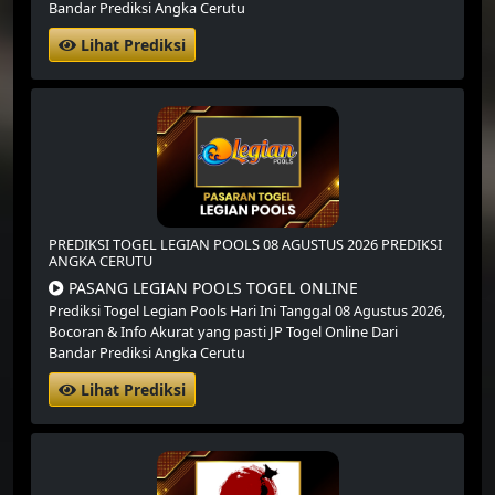
Bandar Prediksi Angka Cerutu
Lihat Prediksi
PREDIKSI TOGEL LEGIAN POOLS 08 AGUSTUS 2026 PREDIKSI
ANGKA CERUTU
PASANG LEGIAN POOLS TOGEL ONLINE
Prediksi Togel Legian Pools Hari Ini Tanggal 08 Agustus 2026,
Bocoran & Info Akurat yang pasti JP Togel Online Dari
Bandar Prediksi Angka Cerutu
Lihat Prediksi