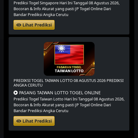
Prediksi Togel Singapore Hari Ini Tanggal 08 Agustus 2026,
Bocoran & Info Akurat yang pasti JP Togel Online Dari
Bandar Prediksi Angka Cerutu
Lihat Prediksi
PREDIKSI TOGEL TAIWAN LOTTO 08 AGUSTUS 2026 PREDIKSI
ANGKA CERUTU
PASANG TAIWAN LOTTO TOGEL ONLINE
Prediksi Togel Taiwan Lotto Hari Ini Tanggal 08 Agustus 2026,
Bocoran & Info Akurat yang pasti JP Togel Online Dari
Bandar Prediksi Angka Cerutu
Lihat Prediksi