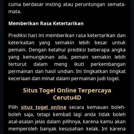
cuma berdasar insting atau peruntungan semata-
mata.
Memberikan Rasa Ketertarikan
Prediksi hari ini memberikan rasa ketertarikan dan
keterkaitan yang semakin lebih besar untuk
pemain. Dengan ketahui prediksi beberapa angka
yang kemungkinan ada, pemain semakin lebih
terturut dalam meng ikuti perkembangan
permainan dan hasil undian. Ini tingkatkan tingkat
keceriaan dan minat dalam permainan judi togel.
Situs Togel Online Terpercaya
Cerutu4D
Pilih
situs togel online
secara kemauan boleh-
boleh saja, tetapi kembali lagi anda tidak boleh
asal-asalan jelas dalam pilihnya, karena kamu akan
memperoleh banyak kesusahan kelak. Ini karena