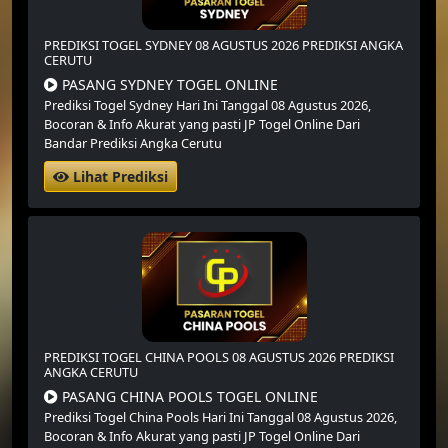
PREDIKSI TOGEL SYDNEY 08 AGUSTUS 2026 PREDIKSI ANGKA
CERUTU
PASANG SYDNEY TOGEL ONLINE
Prediksi Togel Sydney Hari Ini Tanggal 08 Agustus 2026,
Bocoran & Info Akurat yang pasti JP Togel Online Dari
Bandar Prediksi Angka Cerutu
Lihat Prediksi
PREDIKSI TOGEL CHINA POOLS 08 AGUSTUS 2026 PREDIKSI
ANGKA CERUTU
PASANG CHINA POOLS TOGEL ONLINE
Prediksi Togel China Pools Hari Ini Tanggal 08 Agustus 2026,
Bocoran & Info Akurat yang pasti JP Togel Online Dari