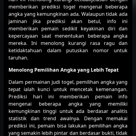
memberikan prediksi togel mengenai beberapa
angka yang kemungkinan ada. Walaupun tidak ada
jaminan jika prediksi akan betul, info ini
memberikan pemain sedikit keyakinan diri dan
kepercayaan saat menentukan beberapa angka
mereka. Ini menolong kurangi rasa ragu dan
ketidaktahuan dalam putuskan nomor untuk
taruhan.
Menolong Pemilihan Angka yang Lebih Tepat
Dalam permainan judi togel, pemilihan angka yang
tepat ialah kunci untuk mencetak kemenangan.
Prediksi hari ini memberikan pemain info
mengenai beberapa angka yang memiliki
kemungkinan tinggi untuk ada berdasar analitis
statistik dan trend awalnya. Dengan memakai
prediksi ini, pemain bisa lakukan pemilihan angka
yang semakin lebih pintar dan berdasar bukti, tidak