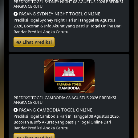
PREDIKSI TOGEL SYDNEY NIGHT 08 AGUSTUS 2026 PREDIKSI
ANGKA CERUTU
PASANG SYDNEY NIGHT TOGEL ONLINE
Prediksi Togel Sydney Night Hari Ini Tanggal 08 Agustus
2026,
Bocoran & Info Akurat yang pasti JP Togel Online Dari
Bandar Prediksi Angka Cerutu
Lihat Prediksi
PREDIKSI TOGEL CAMBODIA 08 AGUSTUS 2026 PREDIKSI
ANGKA CERUTU
PASANG CAMBODIA TOGEL ONLINE
Prediksi Togel Cambodia Hari Ini Tanggal 08 Agustus 2026,
Bocoran & Info Akurat yang pasti JP Togel Online Dari
Bandar Prediksi Angka Cerutu