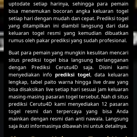
uptodate setiap harinya, sehingga para pemain
bisa menemukan bocoran angka keluaran togel
setiap hari dengan mudah dan cepat. Prediksi togel
yang ditampilkan ini diambil langsung dari data
keluaran togel resmi yang kemudian dibuatkan
rumus oleh pakar prediksi yang sudah profesional.
Buat para pemain yang mungkin kesulitan mencari
situs prediksi togel bisa langsung berlangganan
dengan Prediksi Cerutu4D saja. Disini kami
menyediakan info
prediksi togel
, data keluaran
lengkap, tabel paito warna hingga live draw yang
bisa disaksikan live setiap hari sesuai jam keluaran
masing-masing pasaran togel tersebut. Nah di situs
prediksi Cerutu4D kami menyediakan 12 pasaran
togel resmi dan terpercaya yang bisa Anda
mainkan dengan resmi dan anti nawala. Langsung
saja ikuti informasinya dibawah ini untuk detailnya.