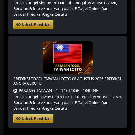
Prediksi Togel Singapore Hari Ini Tanggal 08 Agustus 2026,
Bocoran & Info Akurat yang pasti JP Togel Online Dari
Bandar Prediksi Angka Cerutu
Lihat Prediksi
PREDIKSI TOGEL TAIWAN LOTTO 08 AGUSTUS 2026 PREDIKSI
ANGKA CERUTU
PASANG TAIWAN LOTTO TOGEL ONLINE
Prediksi Togel Taiwan Lotto Hari Ini Tanggal 08 Agustus 2026,
Bocoran & Info Akurat yang pasti JP Togel Online Dari
Bandar Prediksi Angka Cerutu
Lihat Prediksi