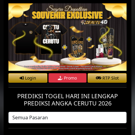
Login
Promo
RTP Slot
PREDIKSI TOGEL HARI INI LENGKAP
PREDIKSI ANGKA CERUTU 2026