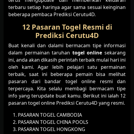
terus mengupdate dan memberikan keluaran
terbaru setiap harinya agar sama sesuai keinginan
beberapa pembaca Prediksi Cerutu4D.
12 Pasaran Togel Resmi di
Prediksi Cerutu4D
Buat kenali dan dalami bermacam tipe informasi
dalam permainan taruhan
togel online
sekarang
ini, anda akan dikasih perintah terbaik mulai hari ini
oleh kami. Agar lebih pelajari satu permainan
terbaik, saat ini beberapa pemain bisa melihat
pasaran dari bandar togel online resmi dan
terpercaya. Kita selalu membagi bermacam tipe
info yang terupdate buat kamu. Berikut ini ialah 12
pasaran togel online Prediksi Cerutu4D yang resmi.
PASARAN TOGEL CAMBODIA
PASARAN TOGEL CHINA POOLS
PASARAN TOGEL HONGKONG