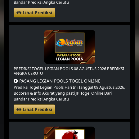
Bandar Prediksi Angka Cerutu
Lihat Prediksi
PREDIKSI TOGEL LEGIAN POOLS 08 AGUSTUS 2026 PREDIKSI
ANGKA CERUTU
PASANG LEGIAN POOLS TOGEL ONLINE
Prediksi Togel Legian Pools Hari Ini Tanggal 08 Agustus 2026,
Bocoran & Info Akurat yang pasti JP Togel Online Dari
Bandar Prediksi Angka Cerutu
Lihat Prediksi