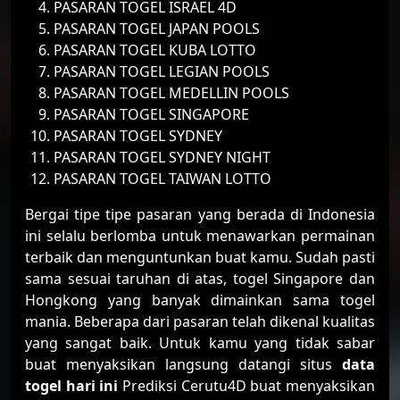
PASARAN TOGEL ISRAEL 4D
PASARAN TOGEL JAPAN POOLS
PASARAN TOGEL KUBA LOTTO
PASARAN TOGEL LEGIAN POOLS
PASARAN TOGEL MEDELLIN POOLS
PASARAN TOGEL SINGAPORE
PASARAN TOGEL SYDNEY
PASARAN TOGEL SYDNEY NIGHT
PASARAN TOGEL TAIWAN LOTTO
Bergai tipe tipe pasaran yang berada di Indonesia
ini selalu berlomba untuk menawarkan permainan
terbaik dan menguntunkan buat kamu. Sudah pasti
sama sesuai taruhan di atas, togel Singapore dan
Hongkong yang banyak dimainkan sama togel
mania. Beberapa dari pasaran telah dikenal kualitas
yang sangat baik. Untuk kamu yang tidak sabar
buat menyaksikan langsung datangi situs
data
togel hari ini
Prediksi Cerutu4D buat menyaksikan