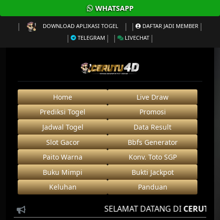
WHATSAPP
DOWNLOAD APLIKASI TOGEL
DAFTAR JADI MEMBER
TELEGRAM
LIVECHAT
Home
Live Draw
Prediksi Togel
Promosi
Jadwal Togel
Data Result
Slot Gacor
Bbfs Generator
Paito Warna
Konv. Toto SGP
Buku Mimpi
Bukti Jackpot
Keluhan
Panduan
SELAMAT DATANG DI
CERUTU4D
B