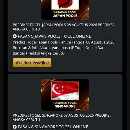
PREDIKSI TOGEL JAPAN POOLS 08 AGUSTUS 2026 PREDIKSI
ANGKA CERUTU
PASANG JAPAN POOLS TOGEL ONLINE
Prediksi Togel Japan Pools Hari Ini Tanggal 08 Agustus 2026,
Bocoran & Info Akurat yang pasti JP Togel Online Dari
Bandar Prediksi Angka Cerutu
Lihat Prediksi
PREDIKSI TOGEL SINGAPORE 08 AGUSTUS 2026 PREDIKSI
ANGKA CERUTU
PASANG SINGAPORE TOGEL ONLINE