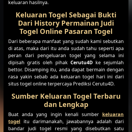
keluaran hasilnya.
Keluaran Togel Sebagai Bukti
Dari History Permainan Judi
Togel Online Pasaran Togel
Dari beberapa manfaat yang sudah kami sebutkan
di atas, maka dari itu anda sudah tahu seperti apa
peran dari pengeluaran togel yang selama ini
dipisah gratis oleh pihak
Cerutu4D
ke sejumlah
bettor. Disamping itu, anda dapat bermain dengan
rasa yakin sebab ada keluaran togel hari ini dari
situs togel online terpercaya Prediksi Cerutu4D.
Sumber Keluaran Togel Terbaru
dan Lengkap
Buat anda yang ingin kenali sumber
keluaran
togel
itu darimanakah, jawabannya adalah dari
bandar judi togel resmi yang disebutkan satu