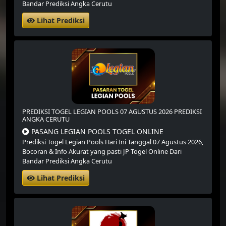
Bandar Prediksi Angka Cerutu
Lihat Prediksi
PREDIKSI TOGEL LEGIAN POOLS 07 AGUSTUS 2026 PREDIKSI
ANGKA CERUTU
PASANG LEGIAN POOLS TOGEL ONLINE
Prediksi Togel Legian Pools Hari Ini Tanggal 07 Agustus 2026,
Bocoran & Info Akurat yang pasti JP Togel Online Dari
Bandar Prediksi Angka Cerutu
Lihat Prediksi