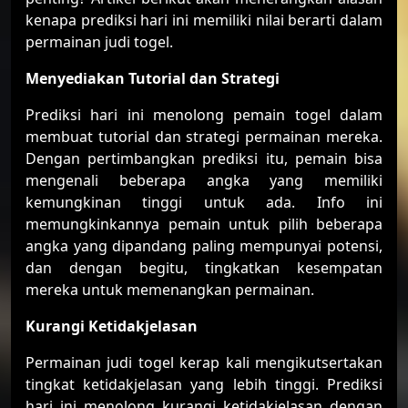
kenapa prediksi hari ini memiliki nilai berarti dalam
permainan judi togel.
Menyediakan Tutorial dan Strategi
Prediksi hari ini menolong pemain togel dalam
membuat tutorial dan strategi permainan mereka.
Dengan pertimbangkan prediksi itu, pemain bisa
mengenali beberapa angka yang memiliki
kemungkinan tinggi untuk ada. Info ini
memungkinkannya pemain untuk pilih beberapa
angka yang dipandang paling mempunyai potensi,
dan dengan begitu, tingkatkan kesempatan
mereka untuk memenangkan permainan.
Kurangi Ketidakjelasan
Permainan judi togel kerap kali mengikutsertakan
tingkat ketidakjelasan yang lebih tinggi. Prediksi
hari ini menolong kurangi ketidakjelasan dengan