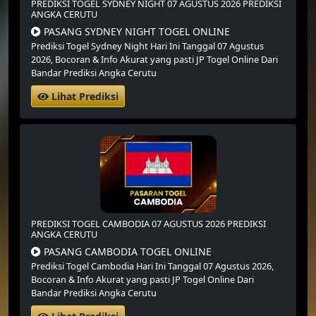
PREDIKSI TOGEL SYDNEY NIGHT 07 AGUSTUS 2026 PREDIKSI
ANGKA CERUTU
PASANG SYDNEY NIGHT TOGEL ONLINE
Prediksi Togel Sydney Night Hari Ini Tanggal 07 Agustus
2026,
Bocoran & Info Akurat yang pasti JP Togel Online Dari
Bandar Prediksi Angka Cerutu
Lihat Prediksi
PREDIKSI TOGEL CAMBODIA 07 AGUSTUS 2026 PREDIKSI
ANGKA CERUTU
PASANG CAMBODIA TOGEL ONLINE
Prediksi Togel Cambodia Hari Ini Tanggal 07 Agustus 2026,
Bocoran & Info Akurat yang pasti JP Togel Online Dari
Bandar Prediksi Angka Cerutu