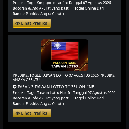
Prediksi Togel Singapore Hari Ini Tanggal 07 Agustus 2026,
Bocoran & Info Akurat yang pasti JP Togel Online Dari
Bandar Prediksi Angka Cerutu
Lihat Prediksi
PREDIKSI TOGEL TAIWAN LOTTO 07 AGUSTUS 2026 PREDIKSI
ANGKA CERUTU
PASANG TAIWAN LOTTO TOGEL ONLINE
Prediksi Togel Taiwan Lotto Hari Ini Tanggal 07 Agustus 2026,
Bocoran & Info Akurat yang pasti JP Togel Online Dari
Bandar Prediksi Angka Cerutu
Lihat Prediksi