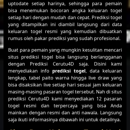
uptodate setiap harinya, sehingga para pemain
bisa menemukan bocoran angka keluaran togel
setiap hari dengan mudah dan cepat. Prediksi togel
yang ditampilkan ini diambil langsung dari data
keluaran togel resmi yang kemudian dibuatkan
rumus oleh pakar prediksi yang sudah profesional.
Buat para pemain yang mungkin kesulitan mencari
situs prediksi togel bisa langsung berlangganan
dengan Prediksi Cerutu4D saja. Disini kami
menyediakan info
prediksi togel
, data keluaran
lengkap, tabel paito warna hingga live draw yang
bisa disaksikan live setiap hari sesuai jam keluaran
masing-masing pasaran togel tersebut. Nah di situs
prediksi Cerutu4D kami menyediakan 12 pasaran
togel resmi dan terpercaya yang bisa Anda
mainkan dengan resmi dan anti nawala. Langsung
saja ikuti informasinya dibawah ini untuk detailnya.