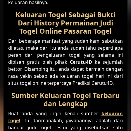
keluaran hasilnya.
Keluaran Togel Sebagai Bukti
Dari History Permainan Judi
Togel Online Pasaran Togel
Dari beberapa manfaat yang sudah kami sebutkan
di atas, maka dari itu anda sudah tahu seperti apa
peran dari pengeluaran togel yang selama ini
dipisah gratis oleh pihak
Cerutu4D
ke sejumlah
bettor. Disamping itu, anda dapat bermain dengan
rasa yakin sebab ada keluaran togel hari ini dari
situs togel online terpercaya Prediksi Cerutu4D.
Sumber Keluaran Togel Terbaru
dan Lengkap
Buat anda yang ingin kenali sumber
keluaran
togel
itu darimanakah, jawabannya adalah dari
bandar judi togel resmi yang disebutkan satu