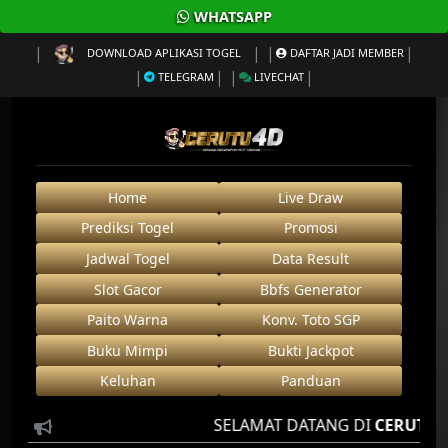
WHATSAPP
DOWNLOAD APLIKASI TOGEL
DAFTAR JADI MEMBER
TELEGRAM
LIVECHAT
Home
Live Draw
Prediksi Togel
Promosi
Jadwal Togel
Data Result
Slot Gacor
Bbfs Generator
Paito Warna
Konv. Toto SGP
Buku Mimpi
Bukti Jackpot
Keluhan
Panduan
SELAMAT DATANG DI
CERUTU4D
B