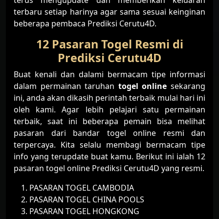
terus mengupdate dan memberikan keluaran
terbaru setiap harinya agar sama sesuai keinginan
beberapa pembaca Prediksi Cerutu4D.
12 Pasaran Togel Resmi di
Prediksi Cerutu4D
Buat kenali dan dalami bermacam tipe informasi
dalam permainan taruhan
togel online
sekarang
ini, anda akan dikasih perintah terbaik mulai hari ini
oleh kami. Agar lebih pelajari satu permainan
terbaik, saat ini beberapa pemain bisa melihat
pasaran dari bandar togel online resmi dan
terpercaya. Kita selalu membagi bermacam tipe
info yang terupdate buat kamu. Berikut ini ialah 12
pasaran togel online Prediksi Cerutu4D yang resmi.
PASARAN TOGEL CAMBODIA
PASARAN TOGEL CHINA POOLS
PASARAN TOGEL HONGKONG