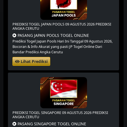
PREDIKSI TOGEL JAPAN POOLS 09 AGUSTUS 2026 PREDIKSI
ANGKA CERUTU
PASANG JAPAN POOLS TOGEL ONLINE
Prediksi Togel Japan Pools Hari Ini Tanggal 09 Agustus 2026,
Bocoran & Info Akurat yang pasti JP Togel Online Dari
Bandar Prediksi Angka Cerutu
Lihat Prediksi
PREDIKSI TOGEL SINGAPORE 09 AGUSTUS 2026 PREDIKSI
ANGKA CERUTU
PASANG SINGAPORE TOGEL ONLINE