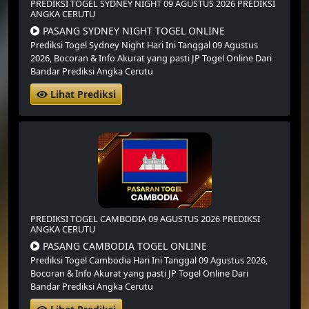
PREDIKSI TOGEL SYDNEY NIGHT 09 AGUSTUS 2026 PREDIKSI
ANGKA CERUTU
PASANG SYDNEY NIGHT TOGEL ONLINE
Prediksi Togel Sydney Night Hari Ini Tanggal 09 Agustus
2026,
Bocoran & Info Akurat yang pasti JP Togel Online Dari
Bandar Prediksi Angka Cerutu
Lihat Prediksi
PREDIKSI TOGEL CAMBODIA 09 AGUSTUS 2026 PREDIKSI
ANGKA CERUTU
PASANG CAMBODIA TOGEL ONLINE
Prediksi Togel Cambodia Hari Ini Tanggal 09 Agustus 2026,
Bocoran & Info Akurat yang pasti JP Togel Online Dari
Bandar Prediksi Angka Cerutu