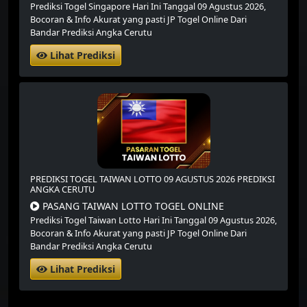
Prediksi Togel Singapore Hari Ini Tanggal 09 Agustus 2026,
Bocoran & Info Akurat yang pasti JP Togel Online Dari
Bandar Prediksi Angka Cerutu
Lihat Prediksi
PREDIKSI TOGEL TAIWAN LOTTO 09 AGUSTUS 2026 PREDIKSI
ANGKA CERUTU
PASANG TAIWAN LOTTO TOGEL ONLINE
Prediksi Togel Taiwan Lotto Hari Ini Tanggal 09 Agustus 2026,
Bocoran & Info Akurat yang pasti JP Togel Online Dari
Bandar Prediksi Angka Cerutu
Lihat Prediksi