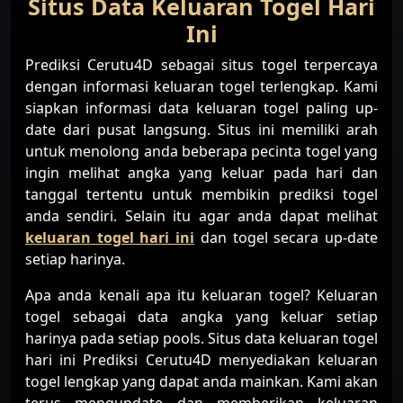
Situs Data Keluaran Togel Hari
Ini
Prediksi Cerutu4D sebagai situs togel terpercaya
dengan informasi keluaran togel terlengkap. Kami
siapkan informasi data keluaran togel paling up-
date dari pusat langsung. Situs ini memiliki arah
untuk menolong anda beberapa pecinta togel yang
ingin melihat angka yang keluar pada hari dan
tanggal tertentu untuk membikin prediksi togel
anda sendiri. Selain itu agar anda dapat melihat
keluaran togel hari ini
dan togel secara up-date
setiap harinya.
Apa anda kenali apa itu keluaran togel? Keluaran
togel sebagai data angka yang keluar setiap
harinya pada setiap pools. Situs data keluaran togel
hari ini Prediksi Cerutu4D menyediakan keluaran
togel lengkap yang dapat anda mainkan. Kami akan