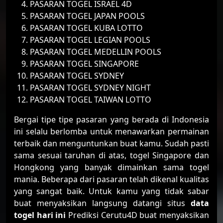
PASARAN TOGEL ISRAEL 4D
PASARAN TOGEL JAPAN POOLS
PASARAN TOGEL KUBA LOTTO
PASARAN TOGEL LEGIAN POOLS
PASARAN TOGEL MEDELLIN POOLS
PASARAN TOGEL SINGAPORE
PASARAN TOGEL SYDNEY
PASARAN TOGEL SYDNEY NIGHT
PASARAN TOGEL TAIWAN LOTTO
Bergai tipe tipe pasaran yang berada di Indonesia
ini selalu berlomba untuk menawarkan permainan
terbaik dan menguntunkan buat kamu. Sudah pasti
sama sesuai taruhan di atas, togel Singapore dan
Hongkong yang banyak dimainkan sama togel
mania. Beberapa dari pasaran telah dikenal kualitas
yang sangat baik. Untuk kamu yang tidak sabar
buat menyaksikan langsung datangi situs
data
togel hari ini
Prediksi Cerutu4D buat menyaksikan