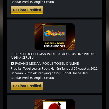
Bandar Prediksi Angka Cerutu
Lihat Prediksi
PREDIKSI TOGEL LEGIAN POOLS 09 AGUSTUS 2026 PREDIKSI
ANGKA CERUTU
PASANG LEGIAN POOLS TOGEL ONLINE
Prediksi Togel Legian Pools Hari Ini Tanggal 09 Agustus 2026,
Bocoran & Info Akurat yang pasti JP Togel Online Dari
Bandar Prediksi Angka Cerutu
Lihat Prediksi