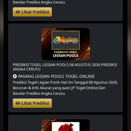
Bandar Prediksi Angka Cerutu
Lihat Prediksi
PREDIKSI TOGEL LEGIAN POOLS 08 AGUSTUS 2026 PREDIKSI
ANGKA CERUTU
PASANG LEGIAN POOLS TOGEL ONLINE
Prediksi Togel Legian Pools Hari Ini Tanggal 08 Agustus 2026,
Bocoran & Info Akurat yang pasti JP Togel Online Dari
Bandar Prediksi Angka Cerutu
Lihat Prediksi