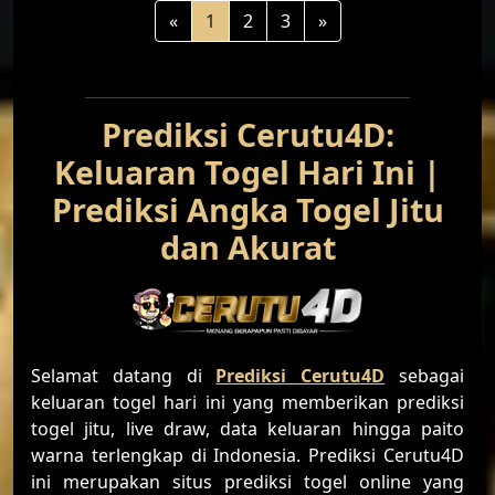
«
1
2
3
»
Prediksi Cerutu4D:
Keluaran Togel Hari Ini |
Prediksi Angka Togel Jitu
dan Akurat
Selamat datang di
Prediksi Cerutu4D
sebagai
keluaran togel hari ini yang memberikan prediksi
togel jitu, live draw, data keluaran hingga paito
warna terlengkap di Indonesia. Prediksi Cerutu4D
ini merupakan situs prediksi togel online yang