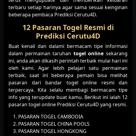
terus mengupdate dan memberikan keluaran
terbaru setiap harinya agar sama sesuai keinginan
beberapa pembaca Prediksi Cerutu4D.
12 Pasaran Togel Resmi di
Prediksi Cerutu4D
Buat kenali dan dalami bermacam tipe informasi
dalam permainan taruhan
togel online
sekarang
ini, anda akan dikasih perintah terbaik mulai hari ini
oleh kami. Agar lebih pelajari satu permainan
terbaik, saat ini beberapa pemain bisa melihat
pasaran dari bandar togel online resmi dan
terpercaya. Kita selalu membagi bermacam tipe
info yang terupdate buat kamu. Berikut ini ialah 12
pasaran togel online Prediksi Cerutu4D yang resmi.
PASARAN TOGEL CAMBODIA
PASARAN TOGEL CHINA POOLS
PASARAN TOGEL HONGKONG