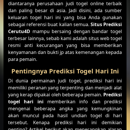
diantaranya perusahaan judi togel online terbaik
dan paling besar di asia. Jadi disini, ada sumber
keluaran togel hari ini yang bisa Anda gunakan
sebagai referensi buat kalian semua.
Situs Prediksi
Cerutu4D
mampu bersaing dengan bandar togel
terbesar lainnya, sebab kami adalah situs web togel
resmi anti kecurangan yang bisa memberikan
kenyamanan dan bukti jp atas kemenangan kepada
para pemain.
Pentingnya Prediksi Togel Hari Ini
Di dunia permainan judi togel, prediksi hari ini
memiliki peranan yang terpenting dan menjadi alat
yang kerap dipakai oleh beberapa pemain.
Prediksi
togel hari ini
memberikan info dan prediksi
mengenai beberapa angka yang kemungkinan
akan muncul pada hasil undian togel di hari
tersebut. Kenapa prediksi hari ini demikian
penting? Artikel berikut akan menerangkan alasan