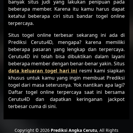
banyak situs judi yang lakukan penipuan pada
beberapa member. Karena itu kamu harus dapat
ketahui beberapa ciri situs bandar togel online
terpercaya.
Situs togel online terbesar sekarang ini ada di
Prediksi Cerutu4D, mengapa? karena memiliki
beberapa pasaran yang lengkap dan terpercaya.
Cerutu4D ini telah bisa dibuktikan dalam layani
beberapa member dengan benar-benar yakin. Situs
data keluaran togel hari ini
resmi kami siapkan
khusus untuk kamu yang ingin membuat Prediksi
togel dari masa seterusnya. Yok nantikan apa lagi?
Daftar togel online terpercaya saat ini bersama
Cerutu4D dan dapatkan keringanan jackpot
terbesar cuma di sini.
Copyright © 2026
Prediksi Angka Cerutu
, All Rights