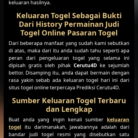
keluaran hasilnya.
Keluaran Togel Sebagai Bukti
Dari History Permainan Judi
Togel Online Pasaran Togel
Dari beberapa manfaat yang sudah kami sebutkan
di atas, maka dari itu anda sudah tahu seperti apa
peran dari pengeluaran togel yang selama ini
dipisah gratis oleh pihak
Cerutu4D
ke sejumlah
bettor. Disamping itu, anda dapat bermain dengan
rasa yakin sebab ada keluaran togel hari ini dari
situs togel online terpercaya Prediksi Cerutu4D.
Sumber Keluaran Togel Terbaru
dan Lengkap
Buat anda yang ingin kenali sumber
keluaran
togel
itu darimanakah, jawabannya adalah dari
bandar judi togel resmi yang disebutkan satu