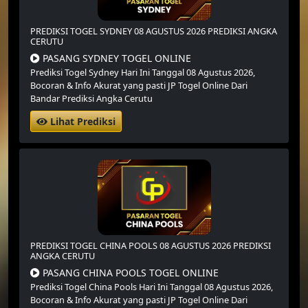
PREDIKSI TOGEL SYDNEY 08 AGUSTUS 2026 PREDIKSI ANGKA
CERUTU
PASANG SYDNEY TOGEL ONLINE
Prediksi Togel Sydney Hari Ini Tanggal 08 Agustus 2026,
Bocoran & Info Akurat yang pasti JP Togel Online Dari
Bandar Prediksi Angka Cerutu
Lihat Prediksi
PREDIKSI TOGEL CHINA POOLS 08 AGUSTUS 2026 PREDIKSI
ANGKA CERUTU
PASANG CHINA POOLS TOGEL ONLINE
Prediksi Togel China Pools Hari Ini Tanggal 08 Agustus 2026,
Bocoran & Info Akurat yang pasti JP Togel Online Dari