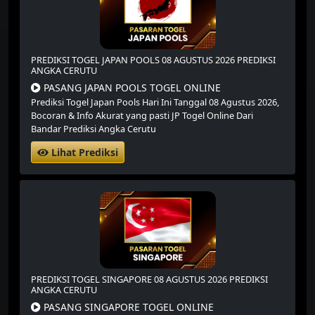
PREDIKSI TOGEL JAPAN POOLS 08 AGUSTUS 2026 PREDIKSI
ANGKA CERUTU
PASANG JAPAN POOLS TOGEL ONLINE
Prediksi Togel Japan Pools Hari Ini Tanggal 08 Agustus 2026,
Bocoran & Info Akurat yang pasti JP Togel Online Dari
Bandar Prediksi Angka Cerutu
Lihat Prediksi
PREDIKSI TOGEL SINGAPORE 08 AGUSTUS 2026 PREDIKSI
ANGKA CERUTU
PASANG SINGAPORE TOGEL ONLINE