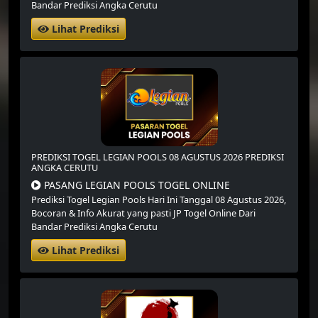
Bandar Prediksi Angka Cerutu
Lihat Prediksi
PREDIKSI TOGEL LEGIAN POOLS 08 AGUSTUS 2026 PREDIKSI
ANGKA CERUTU
PASANG LEGIAN POOLS TOGEL ONLINE
Prediksi Togel Legian Pools Hari Ini Tanggal 08 Agustus 2026,
Bocoran & Info Akurat yang pasti JP Togel Online Dari
Bandar Prediksi Angka Cerutu
Lihat Prediksi