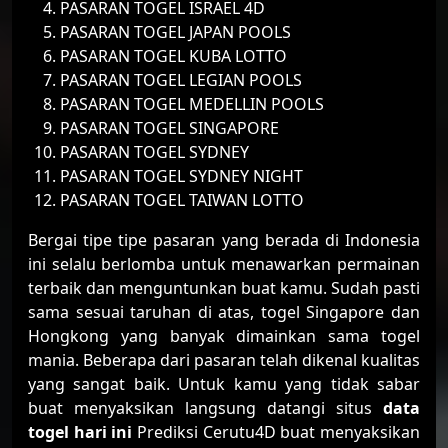
PASARAN TOGEL ISRAEL 4D
PASARAN TOGEL JAPAN POOLS
PASARAN TOGEL KUBA LOTTO
PASARAN TOGEL LEGIAN POOLS
PASARAN TOGEL MEDELLIN POOLS
PASARAN TOGEL SINGAPORE
PASARAN TOGEL SYDNEY
PASARAN TOGEL SYDNEY NIGHT
PASARAN TOGEL TAIWAN LOTTO
Bergai tipe tipe pasaran yang berada di Indonesia
ini selalu berlomba untuk menawarkan permainan
terbaik dan menguntunkan buat kamu. Sudah pasti
sama sesuai taruhan di atas, togel Singapore dan
Hongkong yang banyak dimainkan sama togel
mania. Beberapa dari pasaran telah dikenal kualitas
yang sangat baik. Untuk kamu yang tidak sabar
buat menyaksikan langsung datangi situs
data
togel hari ini
Prediksi Cerutu4D buat menyaksikan