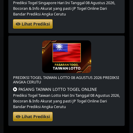
Prediksi Togel Singapore Hari Ini Tanggal 08 Agustus 2026,
Bocoran & Info Akurat yang pasti JP Togel Online Dari
Bandar Prediksi Angka Cerutu
Lihat Prediksi
PREDIKSI TOGEL TAIWAN LOTTO 08 AGUSTUS 2026 PREDIKSI
ANGKA CERUTU
PASANG TAIWAN LOTTO TOGEL ONLINE
Prediksi Togel Taiwan Lotto Hari Ini Tanggal 08 Agustus 2026,
Bocoran & Info Akurat yang pasti JP Togel Online Dari
Bandar Prediksi Angka Cerutu
Lihat Prediksi