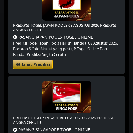
PREDIKSI TOGEL JAPAN POOLS 08 AGUSTUS 2026 PREDIKSI
ANGKA CERUTU
PASANG JAPAN POOLS TOGEL ONLINE
Prediksi Togel Japan Pools Hari Ini Tanggal 08 Agustus 2026,
Bocoran & Info Akurat yang pasti JP Togel Online Dari
Bandar Prediksi Angka Cerutu
Lihat Prediksi
PREDIKSI TOGEL SINGAPORE 08 AGUSTUS 2026 PREDIKSI
ANGKA CERUTU
PASANG SINGAPORE TOGEL ONLINE