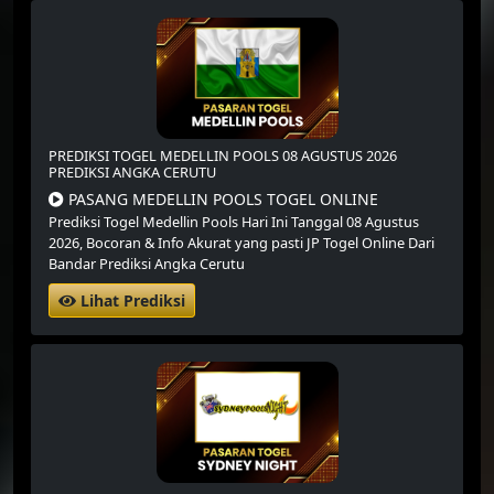
PREDIKSI TOGEL MEDELLIN POOLS 08 AGUSTUS 2026
PREDIKSI ANGKA CERUTU
PASANG MEDELLIN POOLS TOGEL ONLINE
Prediksi Togel Medellin Pools Hari Ini Tanggal 08 Agustus
2026,
Bocoran & Info Akurat yang pasti JP Togel Online Dari
Bandar Prediksi Angka Cerutu
Lihat Prediksi