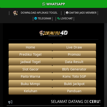
WHATSAPP
DOWNLOAD APLIKASI TOGEL
DAFTAR JADI MEMBER
TELEGRAM
LIVECHAT
Home
Live Draw
Prediksi Togel
Promosi
Jadwal Togel
Data Result
Slot Gacor
Bbfs Generator
Paito Warna
Konv. Toto SGP
Buku Mimpi
Bukti Jackpot
Keluhan
Panduan
SELAMAT DATANG DI
CERUTU4D
B