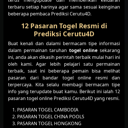
terus mengupdate dan memberikan keluaran
terbaru setiap harinya agar sama sesuai keinginan
beberapa pembaca Prediksi Cerutu4D.
12 Pasaran Togel Resmi di
Prediksi Cerutu4D
Buat kenali dan dalami bermacam tipe informasi
dalam permainan taruhan
togel online
sekarang
ini, anda akan dikasih perintah terbaik mulai hari ini
oleh kami. Agar lebih pelajari satu permainan
terbaik, saat ini beberapa pemain bisa melihat
pasaran dari bandar togel online resmi dan
terpercaya. Kita selalu membagi bermacam tipe
info yang terupdate buat kamu. Berikut ini ialah 12
pasaran togel online Prediksi Cerutu4D yang resmi.
PASARAN TOGEL CAMBODIA
PASARAN TOGEL CHINA POOLS
PASARAN TOGEL HONGKONG