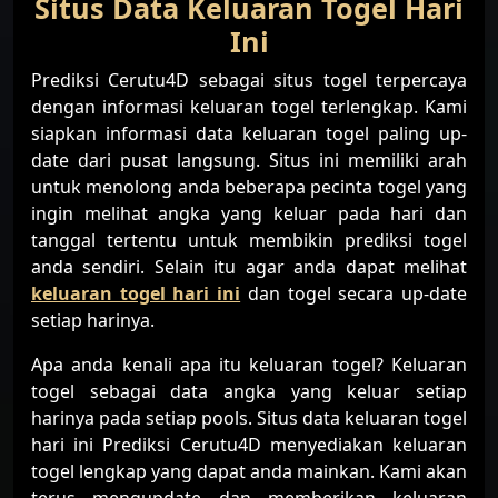
Situs Data Keluaran Togel Hari
Ini
Prediksi Cerutu4D sebagai situs togel terpercaya
dengan informasi keluaran togel terlengkap. Kami
siapkan informasi data keluaran togel paling up-
date dari pusat langsung. Situs ini memiliki arah
untuk menolong anda beberapa pecinta togel yang
ingin melihat angka yang keluar pada hari dan
tanggal tertentu untuk membikin prediksi togel
anda sendiri. Selain itu agar anda dapat melihat
keluaran togel hari ini
dan togel secara up-date
setiap harinya.
Apa anda kenali apa itu keluaran togel? Keluaran
togel sebagai data angka yang keluar setiap
harinya pada setiap pools. Situs data keluaran togel
hari ini Prediksi Cerutu4D menyediakan keluaran
togel lengkap yang dapat anda mainkan. Kami akan