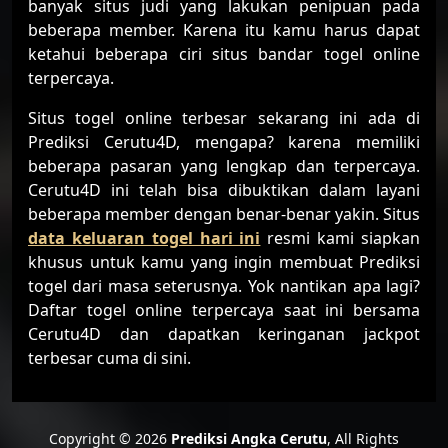
banyak situs judi yang lakukan penipuan pada
beberapa member. Karena itu kamu harus dapat
ketahui beberapa ciri situs bandar togel online
terpercaya.
Situs togel online terbesar sekarang ini ada di
Prediksi Cerutu4D, mengapa? karena memiliki
beberapa pasaran yang lengkap dan terpercaya.
Cerutu4D ini telah bisa dibuktikan dalam layani
beberapa member dengan benar-benar yakin. Situs
data keluaran togel hari ini
resmi kami siapkan
khusus untuk kamu yang ingin membuat Prediksi
togel dari masa seterusnya. Yok nantikan apa lagi?
Daftar togel online terpercaya saat ini bersama
Cerutu4D dan dapatkan keringanan jackpot
terbesar cuma di sini.
Copyright © 2026
Prediksi Angka Cerutu
, All Rights