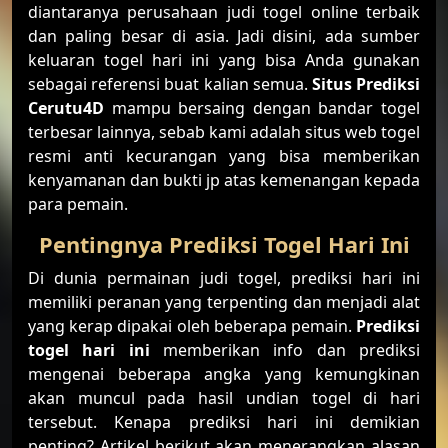
diantaranya perusahaan judi togel online terbaik
dan paling besar di asia. Jadi disini, ada sumber
keluaran togel hari ini yang bisa Anda gunakan
sebagai referensi buat kalian semua.
Situs Prediksi
Cerutu4D
mampu bersaing dengan bandar togel
terbesar lainnya, sebab kami adalah situs web togel
resmi anti kecurangan yang bisa memberikan
kenyamanan dan bukti jp atas kemenangan kepada
para pemain.
Pentingnya Prediksi Togel Hari Ini
Di dunia permainan judi togel, prediksi hari ini
memiliki peranan yang terpenting dan menjadi alat
yang kerap dipakai oleh beberapa pemain.
Prediksi
togel hari ini
memberikan info dan prediksi
mengenai beberapa angka yang kemungkinan
akan muncul pada hasil undian togel di hari
tersebut. Kenapa prediksi hari ini demikian
penting? Artikel berikut akan menerangkan alasan