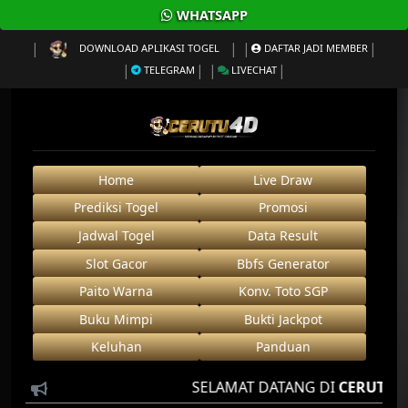
WHATSAPP
DOWNLOAD APLIKASI TOGEL
DAFTAR JADI MEMBER
TELEGRAM
LIVECHAT
Home
Live Draw
Prediksi Togel
Promosi
Jadwal Togel
Data Result
Slot Gacor
Bbfs Generator
Paito Warna
Konv. Toto SGP
Buku Mimpi
Bukti Jackpot
Keluhan
Panduan
SELAMAT DATANG DI
CERUTU4D
BA