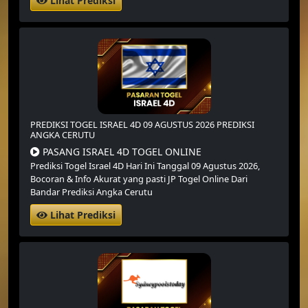
Lihat Prediksi
PREDIKSI TOGEL ISRAEL 4D 09 AGUSTUS 2026 PREDIKSI
ANGKA CERUTU
PASANG ISRAEL 4D TOGEL ONLINE
Prediksi Togel Israel 4D Hari Ini Tanggal 09 Agustus 2026,
Bocoran & Info Akurat yang pasti JP Togel Online Dari
Bandar Prediksi Angka Cerutu
Lihat Prediksi