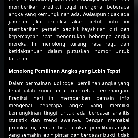
memberikan prediksi togel mengenai beberapa
angka yang kemungkinan ada. Walaupun tidak ada
jaminan jika prediksi akan betul, info ini
memberikan pemain sedikit keyakinan diri dan
kepercayaan saat menentukan beberapa angka
mereka. Ini menolong kurangi rasa ragu dan
ketidaktahuan dalam putuskan nomor untuk
taruhan.
Menolong Pemilihan Angka yang Lebih Tepat
Dalam permainan judi togel, pemilihan angka yang
tepat ialah kunci untuk mencetak kemenangan.
Prediksi hari ini memberikan pemain info
mengenai beberapa angka yang memiliki
kemungkinan tinggi untuk ada berdasar analitis
statistik dan trend awalnya. Dengan memakai
prediksi ini, pemain bisa lakukan pemilihan angka
yang semakin lebih pintar dan berdasar bukti, tidak