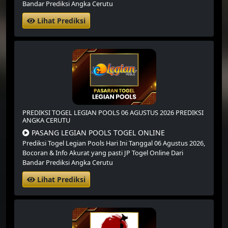
Bandar Prediksi Angka Cerutu
Lihat Prediksi
PREDIKSI TOGEL LEGIAN POOLS 06 AGUSTUS 2026 PREDIKSI
ANGKA CERUTU
PASANG LEGIAN POOLS TOGEL ONLINE
Prediksi Togel Legian Pools Hari Ini Tanggal 06 Agustus 2026,
Bocoran & Info Akurat yang pasti JP Togel Online Dari
Bandar Prediksi Angka Cerutu
Lihat Prediksi