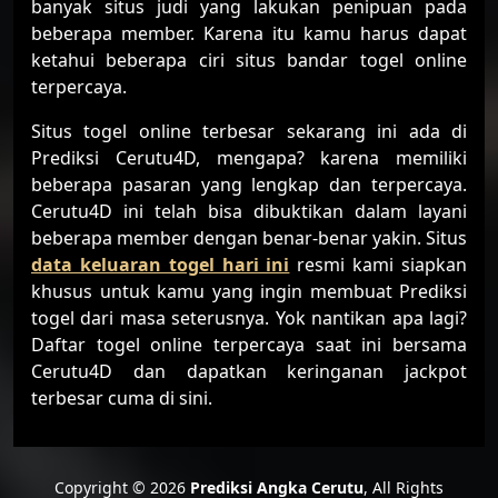
banyak situs judi yang lakukan penipuan pada
beberapa member. Karena itu kamu harus dapat
ketahui beberapa ciri situs bandar togel online
terpercaya.
Situs togel online terbesar sekarang ini ada di
Prediksi Cerutu4D, mengapa? karena memiliki
beberapa pasaran yang lengkap dan terpercaya.
Cerutu4D ini telah bisa dibuktikan dalam layani
beberapa member dengan benar-benar yakin. Situs
data keluaran togel hari ini
resmi kami siapkan
khusus untuk kamu yang ingin membuat Prediksi
togel dari masa seterusnya. Yok nantikan apa lagi?
Daftar togel online terpercaya saat ini bersama
Cerutu4D dan dapatkan keringanan jackpot
terbesar cuma di sini.
Copyright © 2026
Prediksi Angka Cerutu
, All Rights