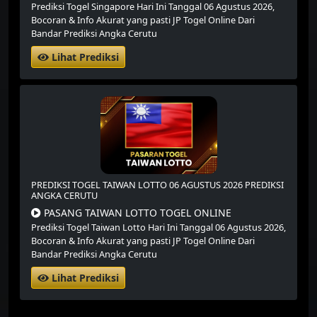
Prediksi Togel Singapore Hari Ini Tanggal 06 Agustus 2026,
Bocoran & Info Akurat yang pasti JP Togel Online Dari
Bandar Prediksi Angka Cerutu
Lihat Prediksi
PREDIKSI TOGEL TAIWAN LOTTO 06 AGUSTUS 2026 PREDIKSI
ANGKA CERUTU
PASANG TAIWAN LOTTO TOGEL ONLINE
Prediksi Togel Taiwan Lotto Hari Ini Tanggal 06 Agustus 2026,
Bocoran & Info Akurat yang pasti JP Togel Online Dari
Bandar Prediksi Angka Cerutu
Lihat Prediksi