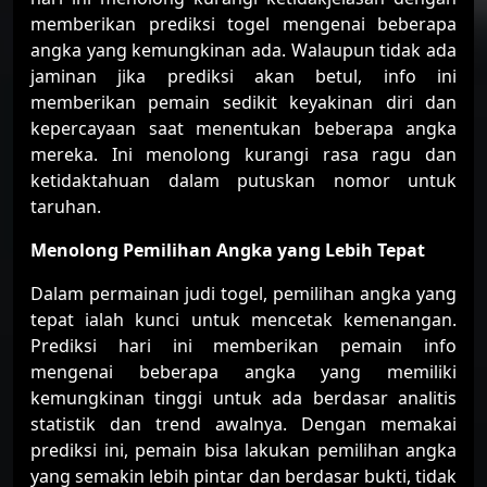
memberikan prediksi togel mengenai beberapa
angka yang kemungkinan ada. Walaupun tidak ada
jaminan jika prediksi akan betul, info ini
memberikan pemain sedikit keyakinan diri dan
kepercayaan saat menentukan beberapa angka
mereka. Ini menolong kurangi rasa ragu dan
ketidaktahuan dalam putuskan nomor untuk
taruhan.
Menolong Pemilihan Angka yang Lebih Tepat
Dalam permainan judi togel, pemilihan angka yang
tepat ialah kunci untuk mencetak kemenangan.
Prediksi hari ini memberikan pemain info
mengenai beberapa angka yang memiliki
kemungkinan tinggi untuk ada berdasar analitis
statistik dan trend awalnya. Dengan memakai
prediksi ini, pemain bisa lakukan pemilihan angka
yang semakin lebih pintar dan berdasar bukti, tidak