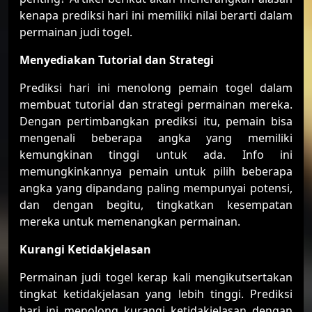
kenapa prediksi hari ini memiliki nilai berarti dalam
permainan judi togel.
Menyediakan Tutorial dan Strategi
Prediksi hari ini menolong pemain togel dalam
membuat tutorial dan strategi permainan mereka.
Dengan pertimbangkan prediksi itu, pemain bisa
mengenali beberapa angka yang memiliki
kemungkinan tinggi untuk ada. Info ini
memungkinkannya pemain untuk pilih beberapa
angka yang dipandang paling mempunyai potensi,
dan dengan begitu, tingkatkan kesempatan
mereka untuk memenangkan permainan.
Kurangi Ketidakjelasan
Permainan judi togel kerap kali mengikutsertakan
tingkat ketidakjelasan yang lebih tinggi. Prediksi
hari ini menolong kurangi ketidakjelasan dengan