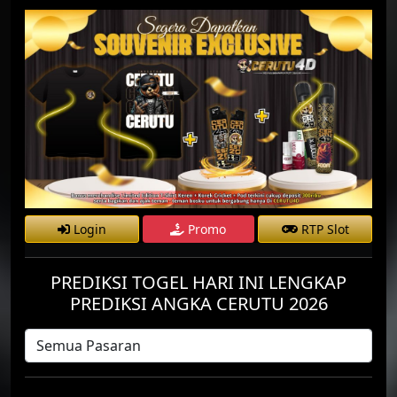
Login
Promo
RTP Slot
PREDIKSI TOGEL HARI INI LENGKAP
PREDIKSI ANGKA CERUTU 2026