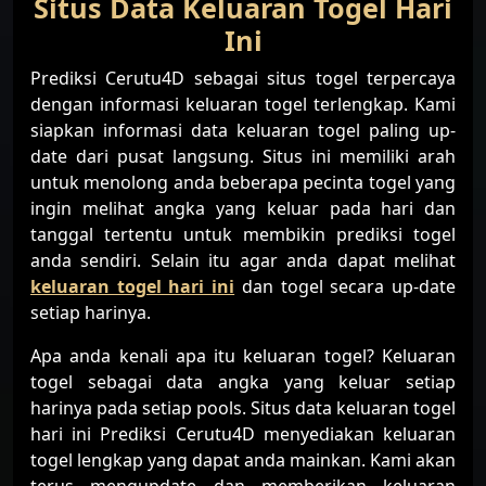
Situs Data Keluaran Togel Hari
Ini
Prediksi Cerutu4D sebagai situs togel terpercaya
dengan informasi keluaran togel terlengkap. Kami
siapkan informasi data keluaran togel paling up-
date dari pusat langsung. Situs ini memiliki arah
untuk menolong anda beberapa pecinta togel yang
ingin melihat angka yang keluar pada hari dan
tanggal tertentu untuk membikin prediksi togel
anda sendiri. Selain itu agar anda dapat melihat
keluaran togel hari ini
dan togel secara up-date
setiap harinya.
Apa anda kenali apa itu keluaran togel? Keluaran
togel sebagai data angka yang keluar setiap
harinya pada setiap pools. Situs data keluaran togel
hari ini Prediksi Cerutu4D menyediakan keluaran
togel lengkap yang dapat anda mainkan. Kami akan