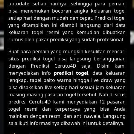
uptodate setiap harinya, sehingga para pemain
bisa menemukan bocoran angka keluaran togel
setiap hari dengan mudah dan cepat. Prediksi togel
yang ditampilkan ini diambil langsung dari data
keluaran togel resmi yang kemudian dibuatkan
rumus oleh pakar prediksi yang sudah profesional.
Buat para pemain yang mungkin kesulitan mencari
situs prediksi togel bisa langsung berlangganan
dengan Prediksi Cerutu4D saja. Disini kami
menyediakan info
prediksi togel
, data keluaran
lengkap, tabel paito warna hingga live draw yang
bisa disaksikan live setiap hari sesuai jam keluaran
masing-masing pasaran togel tersebut. Nah di situs
prediksi Cerutu4D kami menyediakan 12 pasaran
togel resmi dan terpercaya yang bisa Anda
mainkan dengan resmi dan anti nawala. Langsung
saja ikuti informasinya dibawah ini untuk detailnya.