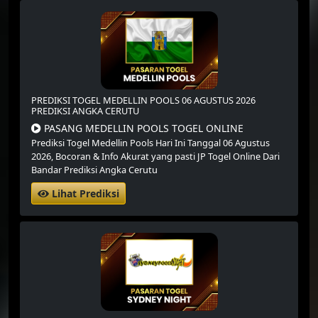
PREDIKSI TOGEL MEDELLIN POOLS 06 AGUSTUS 2026
PREDIKSI ANGKA CERUTU
PASANG MEDELLIN POOLS TOGEL ONLINE
Prediksi Togel Medellin Pools Hari Ini Tanggal 06 Agustus
2026,
Bocoran & Info Akurat yang pasti JP Togel Online Dari
Bandar Prediksi Angka Cerutu
Lihat Prediksi