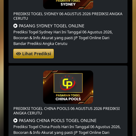
PREDIKSI TOGEL SYDNEY 06 AGUSTUS 2026 PREDIKSI ANGKA
CERUTU
PASANG SYDNEY TOGEL ONLINE
Prediksi Togel Sydney Hari Ini Tanggal 06 Agustus 2026,
Bocoran & Info Akurat yang pasti JP Togel Online Dari
Bandar Prediksi Angka Cerutu
Lihat Prediksi
PREDIKSI TOGEL CHINA POOLS 06 AGUSTUS 2026 PREDIKSI
ANGKA CERUTU
PASANG CHINA POOLS TOGEL ONLINE
Prediksi Togel China Pools Hari Ini Tanggal 06 Agustus 2026,
Bocoran & Info Akurat yang pasti JP Togel Online Dari