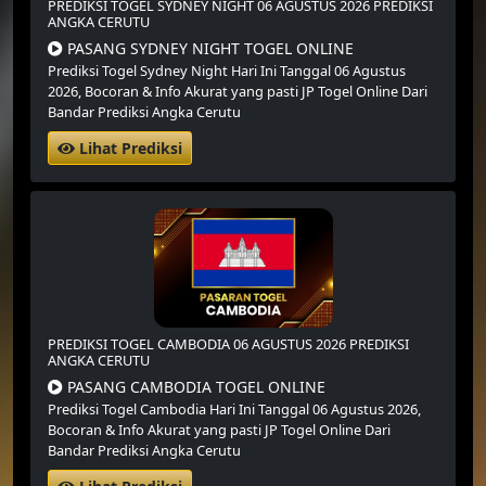
PREDIKSI TOGEL SYDNEY NIGHT 06 AGUSTUS 2026 PREDIKSI
ANGKA CERUTU
PASANG SYDNEY NIGHT TOGEL ONLINE
Prediksi Togel Sydney Night Hari Ini Tanggal 06 Agustus
2026,
Bocoran & Info Akurat yang pasti JP Togel Online Dari
Bandar Prediksi Angka Cerutu
Lihat Prediksi
PREDIKSI TOGEL CAMBODIA 06 AGUSTUS 2026 PREDIKSI
ANGKA CERUTU
PASANG CAMBODIA TOGEL ONLINE
Prediksi Togel Cambodia Hari Ini Tanggal 06 Agustus 2026,
Bocoran & Info Akurat yang pasti JP Togel Online Dari
Bandar Prediksi Angka Cerutu