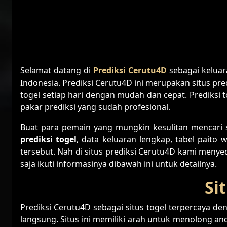
Selamat datang di
Prediksi Cerutu4D
sebagai keluara
Indonesia. Prediksi Cerutu4D ini merupakan situs pr
togel setiap hari dengan mudah dan cepat. Prediksi 
pakar prediksi yang sudah profesional.
Buat para pemain yang mungkin kesulitan mencari si
prediksi togel
, data keluaran lengkap, tabel paito 
tersebut. Nah di situs prediksi Cerutu4D kami meny
saja ikuti informasinya dibawah ini untuk detailnya.
Si
Prediksi Cerutu4D sebagai situs togel terpercaya de
langsung. Situs ini memiliki arah untuk menolong an