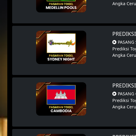
Angka Ceru
PREDIKS
PASANG 
Prediksi To
Angka Ceru
PREDIKS
PASANG 
Prediksi To
Angka Ceru