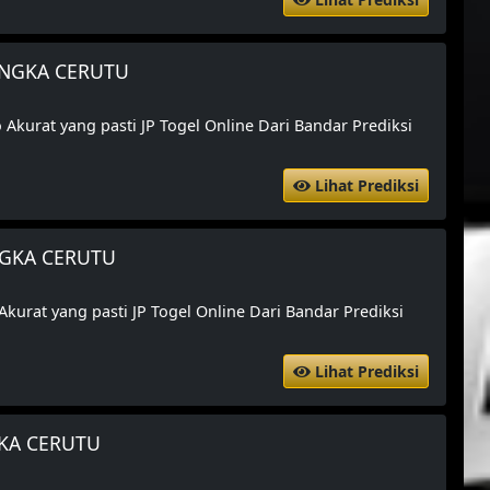
ANGKA CERUTU
 Akurat yang pasti JP Togel Online Dari Bandar Prediksi
Lihat Prediksi
NGKA CERUTU
Akurat yang pasti JP Togel Online Dari Bandar Prediksi
Lihat Prediksi
GKA CERUTU