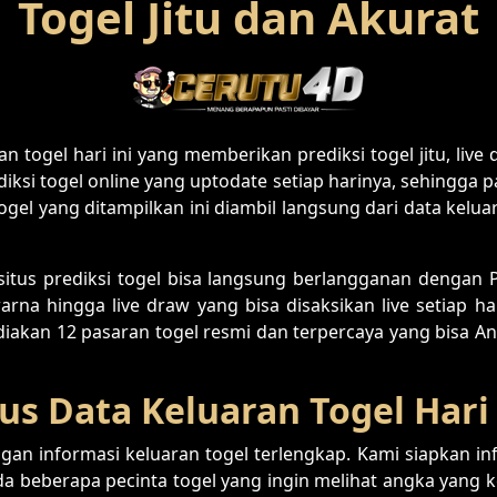
Togel Jitu dan Akurat
n togel hari ini yang memberikan prediksi togel jitu, live
ediksi togel online yang uptodate setiap harinya, sehing
togel yang ditampilkan ini diambil langsung dari data kel
tus prediksi togel bisa langsung berlangganan dengan P
warna hingga live draw yang bisa disaksikan live setiap 
ediakan 12 pasaran togel resmi dan terpercaya yang bisa 
tus Data Keluaran Togel Hari 
ngan informasi keluaran togel terlengkap. Kami siapkan inf
da beberapa pecinta togel yang ingin melihat angka yang 