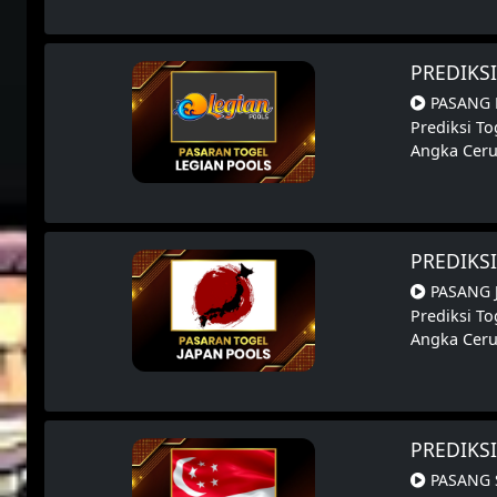
PREDIKS
PASANG 
Prediksi To
Angka Ceru
PREDIKS
PASANG 
Prediksi To
Angka Ceru
PREDIKS
PASANG 