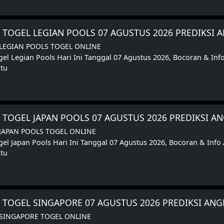
I TOGEL LEGIAN POOLS 07 AGUSTUS 2026 PREDIKSI 
LEGIAN POOLS TOGEL ONLINE
gel Legian Pools Hari Ini Tanggal 07 Agustus 2026,
Bocoran & Info
tu
I TOGEL JAPAN POOLS 07 AGUSTUS 2026 PREDIKSI A
JAPAN POOLS TOGEL ONLINE
gel Japan Pools Hari Ini Tanggal 07 Agustus 2026,
Bocoran & Info 
tu
I TOGEL SINGAPORE 07 AGUSTUS 2026 PREDIKSI AN
SINGAPORE TOGEL ONLINE