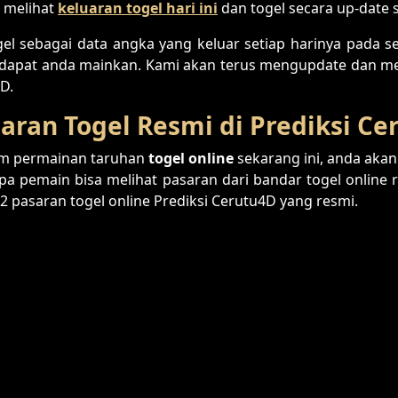
t melihat
keluaran togel hari ini
dan togel secara up-date s
el sebagai data angka yang keluar setiap harinya pada seti
dapat anda mainkan. Kami akan terus mengupdate dan me
D.
aran Togel Resmi di Prediksi C
lam permainan taruhan
togel online
sekarang ini, anda akan 
erapa pemain bisa melihat pasaran dari bandar togel onlin
 12 pasaran togel online Prediksi Cerutu4D yang resmi.