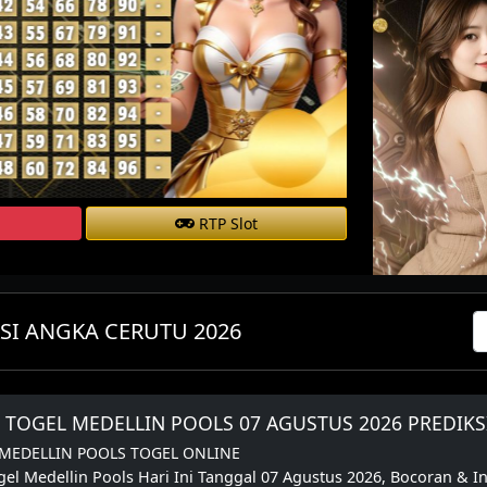
RTP Slot
KSI ANGKA CERUTU 2026
I TOGEL MEDELLIN POOLS 07 AGUSTUS 2026 PREDIK
MEDELLIN POOLS TOGEL ONLINE
gel Medellin Pools Hari Ini Tanggal 07 Agustus 2026,
Bocoran & In