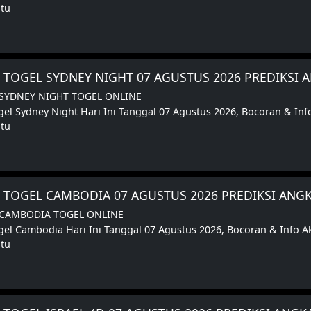
tu
I TOGEL SYDNEY NIGHT 07 AGUSTUS 2026 PREDIKSI 
SYDNEY NIGHT TOGEL ONLINE
gel Sydney Night Hari Ini Tanggal 07 Agustus 2026,
Bocoran & Info
tu
I TOGEL CAMBODIA 07 AGUSTUS 2026 PREDIKSI ANG
CAMBODIA TOGEL ONLINE
gel Cambodia Hari Ini Tanggal 07 Agustus 2026,
Bocoran & Info Ak
tu