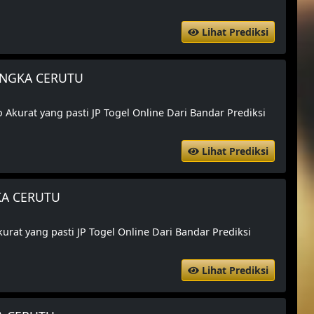
Lihat Prediksi
ANGKA CERUTU
 Akurat yang pasti JP Togel Online Dari Bandar Prediksi
Lihat Prediksi
KA CERUTU
urat yang pasti JP Togel Online Dari Bandar Prediksi
Lihat Prediksi