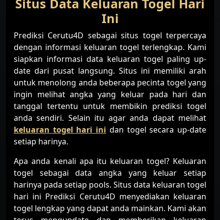
Situs Data Keluaran Togel Hari
Ini
Prediksi Cerutu4D sebagai situs togel terpercaya
dengan informasi keluaran togel terlengkap. Kami
siapkan informasi data keluaran togel paling up-
date dari pusat langsung. Situs ini memiliki arah
untuk menolong anda beberapa pecinta togel yang
ingin melihat angka yang keluar pada hari dan
tanggal tertentu untuk membikin prediksi togel
anda sendiri. Selain itu agar anda dapat melihat
keluaran togel hari ini
dan togel secara up-date
setiap harinya.
Apa anda kenali apa itu keluaran togel? Keluaran
togel sebagai data angka yang keluar setiap
harinya pada setiap pools. Situs data keluaran togel
hari ini Prediksi Cerutu4D menyediakan keluaran
togel lengkap yang dapat anda mainkan. Kami akan