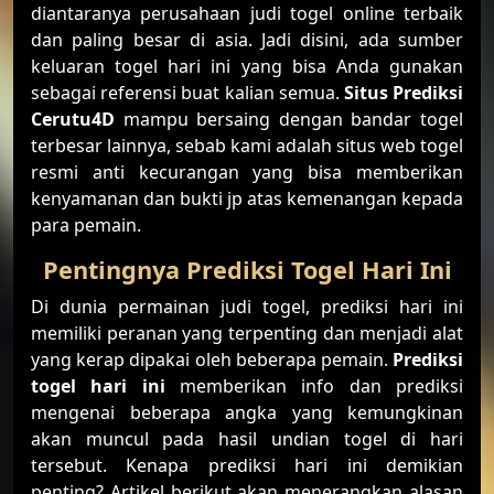
diantaranya perusahaan judi togel online terbaik
dan paling besar di asia. Jadi disini, ada sumber
keluaran togel hari ini yang bisa Anda gunakan
sebagai referensi buat kalian semua.
Situs Prediksi
Cerutu4D
mampu bersaing dengan bandar togel
terbesar lainnya, sebab kami adalah situs web togel
resmi anti kecurangan yang bisa memberikan
kenyamanan dan bukti jp atas kemenangan kepada
para pemain.
Pentingnya Prediksi Togel Hari Ini
Di dunia permainan judi togel, prediksi hari ini
memiliki peranan yang terpenting dan menjadi alat
yang kerap dipakai oleh beberapa pemain.
Prediksi
togel hari ini
memberikan info dan prediksi
mengenai beberapa angka yang kemungkinan
akan muncul pada hasil undian togel di hari
tersebut. Kenapa prediksi hari ini demikian
penting? Artikel berikut akan menerangkan alasan