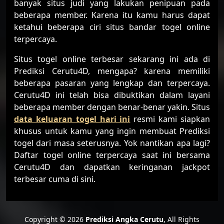
banyak situs judi yang lakukan penipuan pada
beberapa member. Karena itu kamu harus dapat
ketahui beberapa ciri situs bandar togel online
terpercaya.
Situs togel online terbesar sekarang ini ada di
Prediksi Cerutu4D, mengapa? karena memiliki
beberapa pasaran yang lengkap dan terpercaya.
Cerutu4D ini telah bisa dibuktikan dalam layani
beberapa member dengan benar-benar yakin. Situs
data keluaran togel hari ini
resmi kami siapkan
khusus untuk kamu yang ingin membuat Prediksi
togel dari masa seterusnya. Yok nantikan apa lagi?
Daftar togel online terpercaya saat ini bersama
Cerutu4D dan dapatkan keringanan jackpot
terbesar cuma di sini.
Copyright © 2026
Prediksi Angka Cerutu
, All Rights