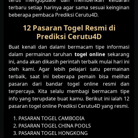
terus mengupdate dan memberikan keluaran
terbaru setiap harinya agar sama sesuai keinginan
beberapa pembaca Prediksi Cerutu4D.
12 Pasaran Togel Resmi di
Prediksi Cerutu4D
Buat kenali dan dalami bermacam tipe informasi
dalam permainan taruhan
togel online
sekarang
ini, anda akan dikasih perintah terbaik mulai hari ini
oleh kami. Agar lebih pelajari satu permainan
terbaik, saat ini beberapa pemain bisa melihat
pasaran dari bandar togel online resmi dan
terpercaya. Kita selalu membagi bermacam tipe
info yang terupdate buat kamu. Berikut ini ialah 12
pasaran togel online Prediksi Cerutu4D yang resmi.
PASARAN TOGEL CAMBODIA
PASARAN TOGEL CHINA POOLS
PASARAN TOGEL HONGKONG