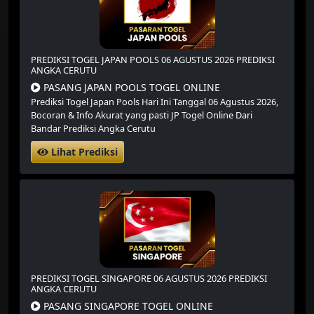
PREDIKSI TOGEL JAPAN POOLS 06 AGUSTUS 2026 PREDIKSI
ANGKA CERUTU
PASANG JAPAN POOLS TOGEL ONLINE
Prediksi Togel Japan Pools Hari Ini Tanggal 06 Agustus 2026,
Bocoran & Info Akurat yang pasti JP Togel Online Dari
Bandar Prediksi Angka Cerutu
Lihat Prediksi
PREDIKSI TOGEL SINGAPORE 06 AGUSTUS 2026 PREDIKSI
ANGKA CERUTU
PASANG SINGAPORE TOGEL ONLINE