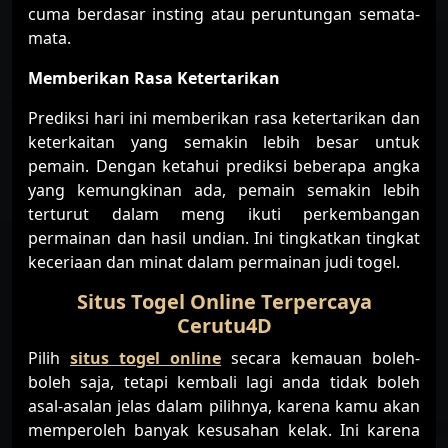
cuma berdasar insting atau peruntungan semata-
mata.
Memberikan Rasa Ketertarikan
Prediksi hari ini memberikan rasa ketertarikan dan
keterkaitan yang semakin lebih besar untuk
pemain. Dengan ketahui prediksi beberapa angka
yang kemungkinan ada, pemain semakin lebih
terturut dalam meng ikuti perkembangan
permainan dan hasil undian. Ini tingkatkan tingkat
keceriaan dan minat dalam permainan judi togel.
Situs Togel Online Terpercaya
Cerutu4D
Pilih
situs togel online
secara kemauan boleh-
boleh saja, tetapi kembali lagi anda tidak boleh
asal-asalan jelas dalam pilihnya, karena kamu akan
memperoleh banyak kesusahan kelak. Ini karena