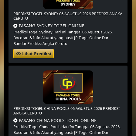
PREDIKSI TOGEL SYDNEY 06 AGUSTUS 2026 PREDIKSI ANGKA
CERUTU
PASANG SYDNEY TOGEL ONLINE
Prediksi Togel Sydney Hari Ini Tanggal 06 Agustus 2026,
Bocoran & Info Akurat yang pasti JP Togel Online Dari
Bandar Prediksi Angka Cerutu
Lihat Prediksi
PREDIKSI TOGEL CHINA POOLS 06 AGUSTUS 2026 PREDIKSI
ANGKA CERUTU
PASANG CHINA POOLS TOGEL ONLINE
Prediksi Togel China Pools Hari Ini Tanggal 06 Agustus 2026,
Bocoran & Info Akurat yang pasti JP Togel Online Dari