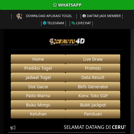
WHATSAPP
DOWNLOAD APLIKASI TOGEL
DAFTAR JADI MEMBER
TELEGRAM
LIVECHAT
Home
Live Draw
Prediksi Togel
Promosi
Jadwal Togel
Data Result
Slot Gacor
Bbfs Generator
Paito Warna
Konv. Toto SGP
Buku Mimpi
Bukti Jackpot
Keluhan
Panduan
SELAMAT DATANG DI
CERUTU4D
B