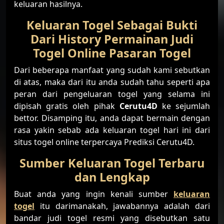
keluaran hasilnya.
Keluaran Togel Sebagai Bukti
Dari History Permainan Judi
Togel Online Pasaran Togel
Dari beberapa manfaat yang sudah kami sebutkan
di atas, maka dari itu anda sudah tahu seperti apa
peran dari pengeluaran togel yang selama ini
dipisah gratis oleh pihak
Cerutu4D
ke sejumlah
bettor. Disamping itu, anda dapat bermain dengan
rasa yakin sebab ada keluaran togel hari ini dari
situs togel online terpercaya Prediksi Cerutu4D.
Sumber Keluaran Togel Terbaru
dan Lengkap
Buat anda yang ingin kenali sumber
keluaran
togel
itu darimanakah, jawabannya adalah dari
bandar judi togel resmi yang disebutkan satu