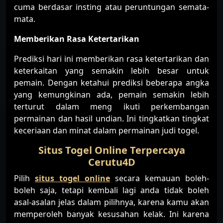
cuma berdasar insting atau peruntungan semata-
mata.
Memberikan Rasa Ketertarikan
Prediksi hari ini memberikan rasa ketertarikan dan
keterkaitan yang semakin lebih besar untuk
pemain. Dengan ketahui prediksi beberapa angka
yang kemungkinan ada, pemain semakin lebih
terturut dalam meng ikuti perkembangan
permainan dan hasil undian. Ini tingkatkan tingkat
keceriaan dan minat dalam permainan judi togel.
Situs Togel Online Terpercaya
Cerutu4D
Pilih
situs togel online
secara kemauan boleh-
boleh saja, tetapi kembali lagi anda tidak boleh
asal-asalan jelas dalam pilihnya, karena kamu akan
memperoleh banyak kesusahan kelak. Ini karena