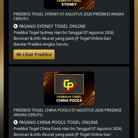
PREDIKSI TOGEL SYDNEY 07 AGUSTUS 2026 PREDIKSI ANGKA
CERUTU
PASANG SYDNEY TOGEL ONLINE
Prediksi Togel Sydney Hari Ini Tanggal 07 Agustus 2026,
Bocoran & Info Akurat yang pasti JP Togel Online Dari
Bandar Prediksi Angka Cerutu
Lihat Prediksi
PREDIKSI TOGEL CHINA POOLS 07 AGUSTUS 2026 PREDIKSI
ANGKA CERUTU
PASANG CHINA POOLS TOGEL ONLINE
Prediksi Togel China Pools Hari Ini Tanggal 07 Agustus 2026,
Bocoran & Info Akurat yang pasti JP Togel Online Dari