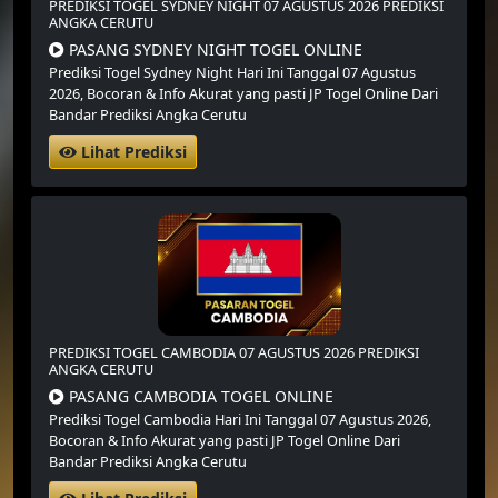
PREDIKSI TOGEL SYDNEY NIGHT 07 AGUSTUS 2026 PREDIKSI
ANGKA CERUTU
PASANG SYDNEY NIGHT TOGEL ONLINE
Prediksi Togel Sydney Night Hari Ini Tanggal 07 Agustus
2026,
Bocoran & Info Akurat yang pasti JP Togel Online Dari
Bandar Prediksi Angka Cerutu
Lihat Prediksi
PREDIKSI TOGEL CAMBODIA 07 AGUSTUS 2026 PREDIKSI
ANGKA CERUTU
PASANG CAMBODIA TOGEL ONLINE
Prediksi Togel Cambodia Hari Ini Tanggal 07 Agustus 2026,
Bocoran & Info Akurat yang pasti JP Togel Online Dari
Bandar Prediksi Angka Cerutu