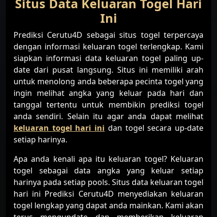
Situs Data Keluaran Togel Hari
Ini
Prediksi Cerutu4D sebagai situs togel terpercaya
dengan informasi keluaran togel terlengkap. Kami
siapkan informasi data keluaran togel paling up-
date dari pusat langsung. Situs ini memiliki arah
untuk menolong anda beberapa pecinta togel yang
ingin melihat angka yang keluar pada hari dan
tanggal tertentu untuk membikin prediksi togel
anda sendiri. Selain itu agar anda dapat melihat
keluaran togel hari ini
dan togel secara up-date
setiap harinya.
Apa anda kenali apa itu keluaran togel? Keluaran
togel sebagai data angka yang keluar setiap
harinya pada setiap pools. Situs data keluaran togel
hari ini Prediksi Cerutu4D menyediakan keluaran
togel lengkap yang dapat anda mainkan. Kami akan