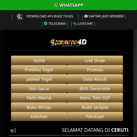
WHATSAPP
DOWNLOAD APLIKASI TOGEL
DAFTAR JADI MEMBER
TELEGRAM
LIVECHAT
Home
Live Draw
Prediksi Togel
Promosi
Jadwal Togel
Data Result
Slot Gacor
Bbfs Generator
Paito Warna
Konv. Toto SGP
Buku Mimpi
Bukti Jackpot
Keluhan
Panduan
SELAMAT DATANG DI
CERUTU4D
BAN