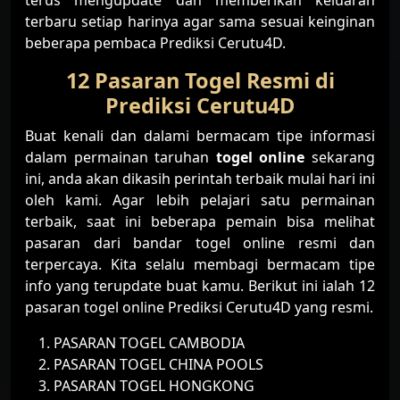
terus mengupdate dan memberikan keluaran
terbaru setiap harinya agar sama sesuai keinginan
beberapa pembaca Prediksi Cerutu4D.
12 Pasaran Togel Resmi di
Prediksi Cerutu4D
Buat kenali dan dalami bermacam tipe informasi
dalam permainan taruhan
togel online
sekarang
ini, anda akan dikasih perintah terbaik mulai hari ini
oleh kami. Agar lebih pelajari satu permainan
terbaik, saat ini beberapa pemain bisa melihat
pasaran dari bandar togel online resmi dan
terpercaya. Kita selalu membagi bermacam tipe
info yang terupdate buat kamu. Berikut ini ialah 12
pasaran togel online Prediksi Cerutu4D yang resmi.
PASARAN TOGEL CAMBODIA
PASARAN TOGEL CHINA POOLS
PASARAN TOGEL HONGKONG