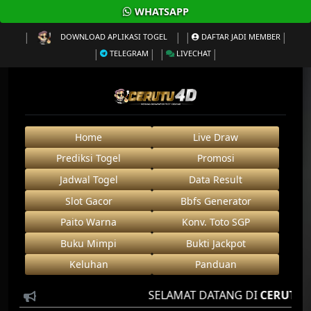
WHATSAPP
DOWNLOAD APLIKASI TOGEL
DAFTAR JADI MEMBER
TELEGRAM
LIVECHAT
Home
Live Draw
Prediksi Togel
Promosi
Jadwal Togel
Data Result
Slot Gacor
Bbfs Generator
Paito Warna
Konv. Toto SGP
Buku Mimpi
Bukti Jackpot
Keluhan
Panduan
SELAMAT DATANG DI
CERUTU4D
B