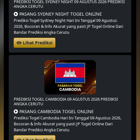
PREDIKSI TOGEL SYDNEY NIGHT 09 AGUSTUS 2026 PREDIKSI
ANGKA CERUTU
PASANG SYDNEY NIGHT TOGEL ONLINE
Prediksi Togel Sydney Night Hari Ini Tanggal 09 Agustus
2026,
Bocoran & Info Akurat yang pasti JP Togel Online Dari
Bandar Prediksi Angka Cerutu
Lihat Prediksi
PREDIKSI TOGEL CAMBODIA 09 AGUSTUS 2026 PREDIKSI
ANGKA CERUTU
PASANG CAMBODIA TOGEL ONLINE
Prediksi Togel Cambodia Hari Ini Tanggal 09 Agustus 2026,
Bocoran & Info Akurat yang pasti JP Togel Online Dari
Bandar Prediksi Angka Cerutu