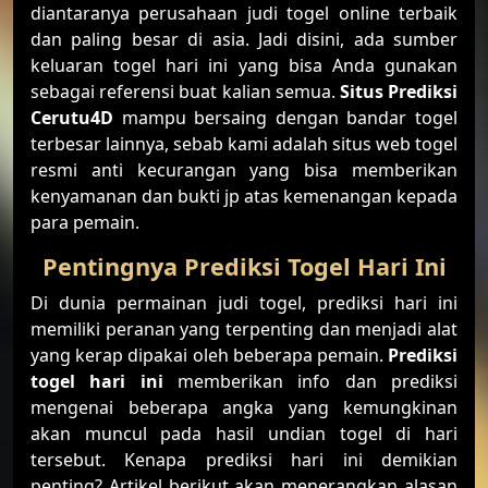
diantaranya perusahaan judi togel online terbaik
dan paling besar di asia. Jadi disini, ada sumber
keluaran togel hari ini yang bisa Anda gunakan
sebagai referensi buat kalian semua.
Situs Prediksi
Cerutu4D
mampu bersaing dengan bandar togel
terbesar lainnya, sebab kami adalah situs web togel
resmi anti kecurangan yang bisa memberikan
kenyamanan dan bukti jp atas kemenangan kepada
para pemain.
Pentingnya Prediksi Togel Hari Ini
Di dunia permainan judi togel, prediksi hari ini
memiliki peranan yang terpenting dan menjadi alat
yang kerap dipakai oleh beberapa pemain.
Prediksi
togel hari ini
memberikan info dan prediksi
mengenai beberapa angka yang kemungkinan
akan muncul pada hasil undian togel di hari
tersebut. Kenapa prediksi hari ini demikian
penting? Artikel berikut akan menerangkan alasan