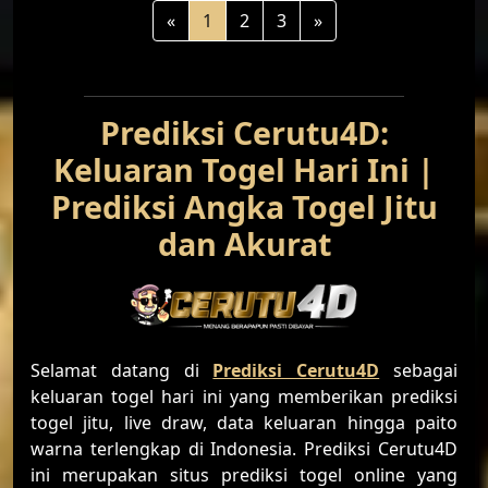
«
1
2
3
»
Prediksi Cerutu4D:
Keluaran Togel Hari Ini |
Prediksi Angka Togel Jitu
dan Akurat
Selamat datang di
Prediksi Cerutu4D
sebagai
keluaran togel hari ini yang memberikan prediksi
togel jitu, live draw, data keluaran hingga paito
warna terlengkap di Indonesia. Prediksi Cerutu4D
ini merupakan situs prediksi togel online yang