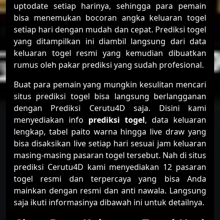
uptodate setiap harinya, sehingga para pemain
bisa menemukan bocoran angka keluaran togel
setiap hari dengan mudah dan cepat. Prediksi togel
yang ditampilkan ini diambil langsung dari data
keluaran togel resmi yang kemudian dibuatkan
rumus oleh pakar prediksi yang sudah profesional.
Buat para pemain yang mungkin kesulitan mencari
situs prediksi togel bisa langsung berlangganan
dengan Prediksi Cerutu4D saja. Disini kami
menyediakan info
prediksi togel
, data keluaran
lengkap, tabel paito warna hingga live draw yang
bisa disaksikan live setiap hari sesuai jam keluaran
masing-masing pasaran togel tersebut. Nah di situs
prediksi Cerutu4D kami menyediakan 12 pasaran
togel resmi dan terpercaya yang bisa Anda
mainkan dengan resmi dan anti nawala. Langsung
saja ikuti informasinya dibawah ini untuk detailnya.