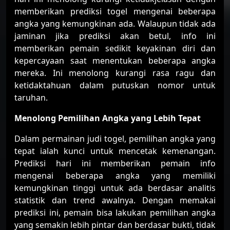
memberikan prediksi togel mengenai beberapa
angka yang kemungkinan ada. Walaupun tidak ada
jaminan jika prediksi akan betul, info ini
memberikan pemain sedikit keyakinan diri dan
kepercayaan saat menentukan beberapa angka
mereka. Ini menolong kurangi rasa ragu dan
ketidaktahuan dalam putuskan nomor untuk
taruhan.
Menolong Pemilihan Angka yang Lebih Tepat
Dalam permainan judi togel, pemilihan angka yang
tepat ialah kunci untuk mencetak kemenangan.
Prediksi hari ini memberikan pemain info
mengenai beberapa angka yang memiliki
kemungkinan tinggi untuk ada berdasar analitis
statistik dan trend awalnya. Dengan memakai
prediksi ini, pemain bisa lakukan pemilihan angka
yang semakin lebih pintar dan berdasar bukti, tidak