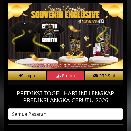
Login
Promo
RTP Slot
PREDIKSI TOGEL HARI INI LENGKAP
PREDIKSI ANGKA CERUTU 2026