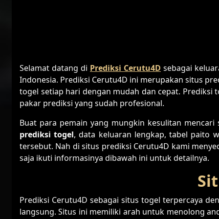
Selamat datang di
Prediksi Cerutu4D
sebagai keluara
Indonesia. Prediksi Cerutu4D ini merupakan situs pr
togel setiap hari dengan mudah dan cepat. Prediksi 
pakar prediksi yang sudah profesional.
Buat para pemain yang mungkin kesulitan mencari si
prediksi togel
, data keluaran lengkap, tabel paito 
tersebut. Nah di situs prediksi Cerutu4D kami meny
saja ikuti informasinya dibawah ini untuk detailnya.
Si
Prediksi Cerutu4D sebagai situs togel terpercaya de
langsung. Situs ini memiliki arah untuk menolong an