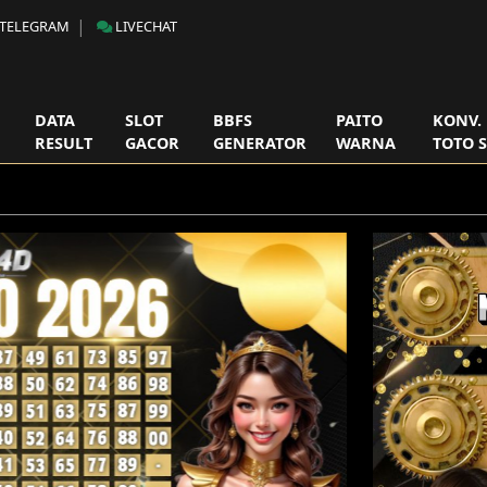
TELEGRAM
LIVECHAT
DATA
SLOT
BBFS
PAITO
KONV.
RESULT
GACOR
GENERATOR
WARNA
TOTO 