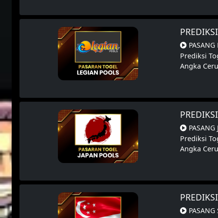
PREDIKS
PASANG 
Prediksi To
Angka Ceru
PREDIKS
PASANG 
Prediksi To
Angka Ceru
PREDIKS
PASANG 