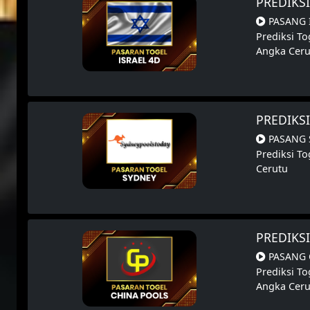
PREDIKSI
PASANG 
Prediksi To
Angka Ceru
PREDIKS
PASANG 
Prediksi To
Cerutu
PREDIKS
PASANG 
Prediksi To
Angka Ceru