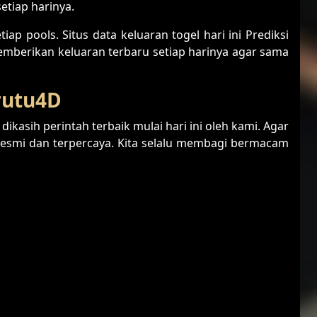
etiap harinya.
ap pools. Situs data keluaran togel hari ini Prediksi
mberikan keluaran terbaru setiap harinya agar sama
erutu4D
dikasih perintah terbaik mulai hari ini oleh kami. Agar
e resmi dan terpercaya. Kita selalu membagi bermacam