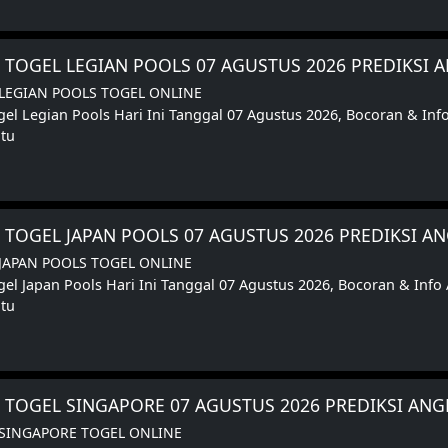
I TOGEL LEGIAN POOLS 07 AGUSTUS 2026 PREDIKSI 
LEGIAN POOLS TOGEL ONLINE
gel Legian Pools Hari Ini Tanggal 07 Agustus 2026,
Bocoran & Info
tu
I TOGEL JAPAN POOLS 07 AGUSTUS 2026 PREDIKSI A
JAPAN POOLS TOGEL ONLINE
gel Japan Pools Hari Ini Tanggal 07 Agustus 2026,
Bocoran & Info 
tu
I TOGEL SINGAPORE 07 AGUSTUS 2026 PREDIKSI AN
SINGAPORE TOGEL ONLINE