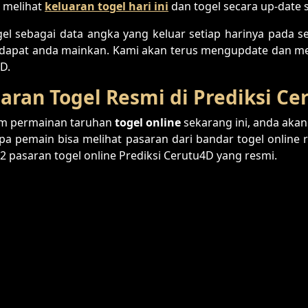
t melihat
keluaran togel hari ini
dan togel secara up-date s
el sebagai data angka yang keluar setiap harinya pada seti
dapat anda mainkan. Kami akan terus mengupdate dan me
D.
aran Togel Resmi di Prediksi C
lam permainan taruhan
togel online
sekarang ini, anda akan 
erapa pemain bisa melihat pasaran dari bandar togel onlin
 12 pasaran togel online Prediksi Cerutu4D yang resmi.