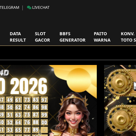
TELEGRAM
LIVECHAT
DATA
SLOT
BBFS
PAITO
KONV.
RESULT
GACOR
GENERATOR
WARNA
TOTO 