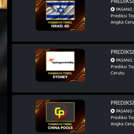
PREDIKSI
PASANG 
Prediksi To
Angka Ceru
PREDIKS
PASANG 
Prediksi To
Cerutu
PREDIKS
PASANG 
Prediksi To
Angka Ceru