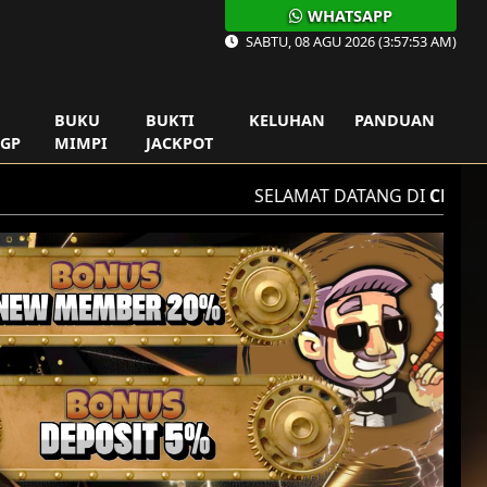
WHATSAPP
SABTU, 08 AGU 2026 (
3:57:55 AM
)
BUKU
BUKTI
KELUHAN
PANDUAN
SGP
MIMPI
JACKPOT
SELAMAT DATANG DI
CERUTU4D
B