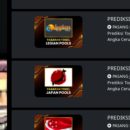
PREDIKS
PASANG 
Prediksi To
Angka Ceru
PREDIKS
PASANG 
Prediksi To
Angka Ceru
PREDIKS
PASANG 