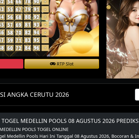
RTP Slot
KSI ANGKA CERUTU 2026
I TOGEL MEDELLIN POOLS 08 AGUSTUS 2026 PREDIK
MEDELLIN POOLS TOGEL ONLINE
gel Medellin Pools Hari Ini Tanggal 08 Agustus 2026,
Bocoran & In