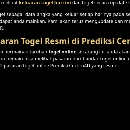
t melihat
keluaran togel hari ini
dan togel secara up-date s
el sebagai data angka yang keluar setiap harinya pada seti
dapat anda mainkan. Kami akan terus mengupdate dan me
D.
aran Togel Resmi di Prediksi C
lam permainan taruhan
togel online
sekarang ini, anda akan 
erapa pemain bisa melihat pasaran dari bandar togel onlin
 12 pasaran togel online Prediksi Cerutu4D yang resmi.