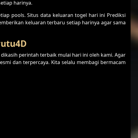
etiap harinya.
ap pools. Situs data keluaran togel hari ini Prediksi
mberikan keluaran terbaru setiap harinya agar sama
erutu4D
dikasih perintah terbaik mulai hari ini oleh kami. Agar
e resmi dan terpercaya. Kita selalu membagi bermacam