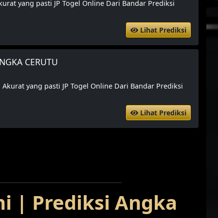
urat yang pasti JP Togel Online Dari Bandar Prediksi
Lihat Prediksi
ANGKA CERUTU
 Akurat yang pasti JP Togel Online Dari Bandar Prediksi
Lihat Prediksi
ni | Prediksi Angka