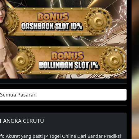
SI ANGKA CERUTU
fo Akurat yang pasti JP Togel Online Dari Bandar Prediksi