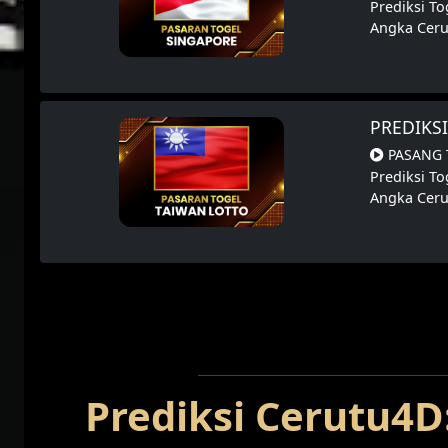
Prediksi To
Angka Ceru
PREDIKS
PASANG 
Prediksi To
Angka Ceru
Prediksi Cerutu4D: