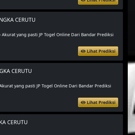
ANGKA CERUTU
 Akurat yang pasti JP Togel Online Dari Bandar Prediksi
Lihat Prediksi
NGKA CERUTU
Akurat yang pasti JP Togel Online Dari Bandar Prediksi
Lihat Prediksi
GKA CERUTU