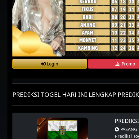
Login
Promo
PREDIKSI TOGEL HARI INI LENGKAP PREDI
PREDIKS
PASANG 
Prediksi To