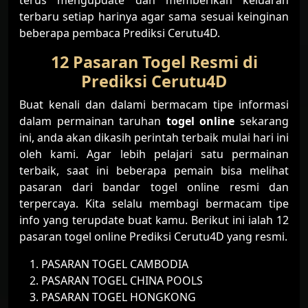
terus mengupdate dan memberikan keluaran
terbaru setiap harinya agar sama sesuai keinginan
beberapa pembaca Prediksi Cerutu4D.
12 Pasaran Togel Resmi di
Prediksi Cerutu4D
Buat kenali dan dalami bermacam tipe informasi
dalam permainan taruhan
togel online
sekarang
ini, anda akan dikasih perintah terbaik mulai hari ini
oleh kami. Agar lebih pelajari satu permainan
terbaik, saat ini beberapa pemain bisa melihat
pasaran dari bandar togel online resmi dan
terpercaya. Kita selalu membagi bermacam tipe
info yang terupdate buat kamu. Berikut ini ialah 12
pasaran togel online Prediksi Cerutu4D yang resmi.
PASARAN TOGEL CAMBODIA
PASARAN TOGEL CHINA POOLS
PASARAN TOGEL HONGKONG