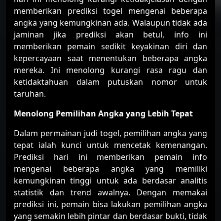
memberikan prediksi togel mengenai beberapa
angka yang kemungkinan ada. Walaupun tidak ada
jaminan jika prediksi akan betul, info ini
memberikan pemain sedikit keyakinan diri dan
kepercayaan saat menentukan beberapa angka
mereka. Ini menolong kurangi rasa ragu dan
ketidaktahuan dalam putuskan nomor untuk
taruhan.
Menolong Pemilihan Angka yang Lebih Tepat
Dalam permainan judi togel, pemilihan angka yang
tepat ialah kunci untuk mencetak kemenangan.
Prediksi hari ini memberikan pemain info
mengenai beberapa angka yang memiliki
kemungkinan tinggi untuk ada berdasar analitis
statistik dan trend awalnya. Dengan memakai
prediksi ini, pemain bisa lakukan pemilihan angka
yang semakin lebih pintar dan berdasar bukti, tidak