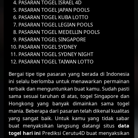
PASARAN TOGEL ISRAEL 4D
PASARAN TOGEL JAPAN POOLS
PASARAN TOGEL KUBA LOTTO
PASARAN TOGEL LEGIAN POOLS
PASARAN TOGEL MEDELLIN POOLS
PASARAN TOGEL SINGAPORE
PASARAN TOGEL SYDNEY
PASARAN TOGEL SYDNEY NIGHT
PASARAN TOGEL TAIWAN LOTTO
Bergai tipe tipe pasaran yang berada di Indonesia
ini selalu berlomba untuk menawarkan permainan
terbaik dan menguntunkan buat kamu. Sudah pasti
sama sesuai taruhan di atas, togel Singapore dan
Hongkong yang banyak dimainkan sama togel
mania. Beberapa dari pasaran telah dikenal kualitas
yang sangat baik. Untuk kamu yang tidak sabar
buat menyaksikan langsung datangi situs
data
togel hari ini
Prediksi Cerutu4D buat menyaksikan