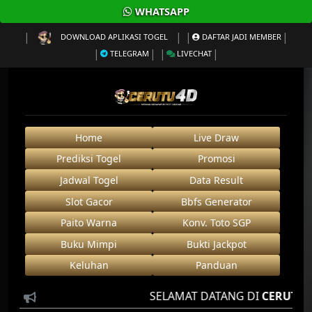
WHATSAPP
DOWNLOAD APLIKASI TOGEL
DAFTAR JADI MEMBER
TELEGRAM
LIVECHAT
Home
Live Draw
Prediksi Togel
Promosi
Jadwal Togel
Data Result
Slot Gacor
Bbfs Generator
Paito Warna
Konv. Toto SGP
Buku Mimpi
Bukti Jackpot
Keluhan
Panduan
SELAMAT DATANG DI
CERUTU4D
B