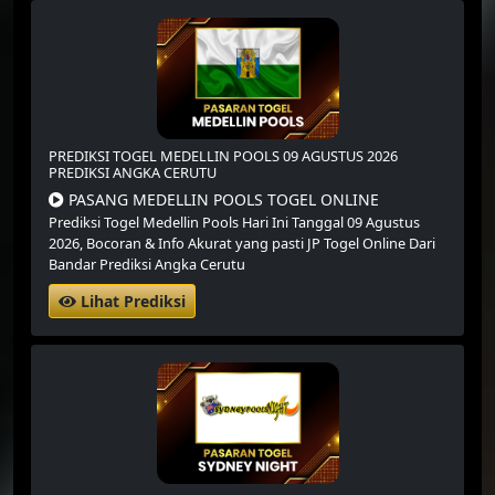
PREDIKSI TOGEL MEDELLIN POOLS 09 AGUSTUS 2026
PREDIKSI ANGKA CERUTU
PASANG MEDELLIN POOLS TOGEL ONLINE
Prediksi Togel Medellin Pools Hari Ini Tanggal 09 Agustus
2026,
Bocoran & Info Akurat yang pasti JP Togel Online Dari
Bandar Prediksi Angka Cerutu
Lihat Prediksi