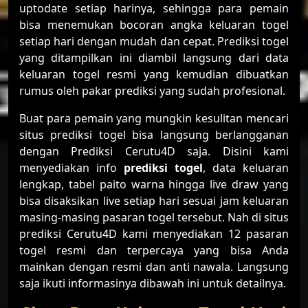
uptodate setiap harinya, sehingga para pemain
bisa menemukan bocoran angka keluaran togel
setiap hari dengan mudah dan cepat. Prediksi togel
yang ditampilkan ini diambil langsung dari data
keluaran togel resmi yang kemudian dibuatkan
rumus oleh pakar prediksi yang sudah profesional.
Buat para pemain yang mungkin kesulitan mencari
situs prediksi togel bisa langsung berlangganan
dengan Prediksi Cerutu4D saja. Disini kami
menyediakan info
prediksi togel
, data keluaran
lengkap, tabel paito warna hingga live draw yang
bisa disaksikan live setiap hari sesuai jam keluaran
masing-masing pasaran togel tersebut. Nah di situs
prediksi Cerutu4D kami menyediakan 12 pasaran
togel resmi dan terpercaya yang bisa Anda
mainkan dengan resmi dan anti nawala. Langsung
saja ikuti informasinya dibawah ini untuk detailnya.