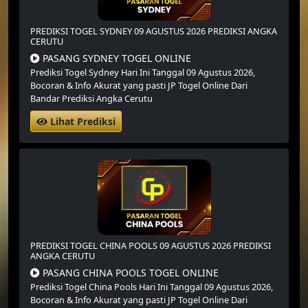
PREDIKSI TOGEL SYDNEY 09 AGUSTUS 2026 PREDIKSI ANGKA
CERUTU
PASANG SYDNEY TOGEL ONLINE
Prediksi Togel Sydney Hari Ini Tanggal 09 Agustus 2026,
Bocoran & Info Akurat yang pasti JP Togel Online Dari
Bandar Prediksi Angka Cerutu
Lihat Prediksi
PREDIKSI TOGEL CHINA POOLS 09 AGUSTUS 2026 PREDIKSI
ANGKA CERUTU
PASANG CHINA POOLS TOGEL ONLINE
Prediksi Togel China Pools Hari Ini Tanggal 09 Agustus 2026,
Bocoran & Info Akurat yang pasti JP Togel Online Dari