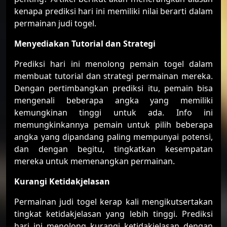
kenapa prediksi hari ini memiliki nilai berarti dalam
permainan judi togel.
Menyediakan Tutorial dan Strategi
Prediksi hari ini menolong pemain togel dalam
membuat tutorial dan strategi permainan mereka.
Dengan pertimbangkan prediksi itu, pemain bisa
mengenali beberapa angka yang memiliki
kemungkinan tinggi untuk ada. Info ini
memungkinkannya pemain untuk pilih beberapa
angka yang dipandang paling mempunyai potensi,
dan dengan begitu, tingkatkan kesempatan
mereka untuk memenangkan permainan.
Kurangi Ketidakjelasan
Permainan judi togel kerap kali mengikutsertakan
tingkat ketidakjelasan yang lebih tinggi. Prediksi
hari ini menolong kurangi ketidakjelasan dengan