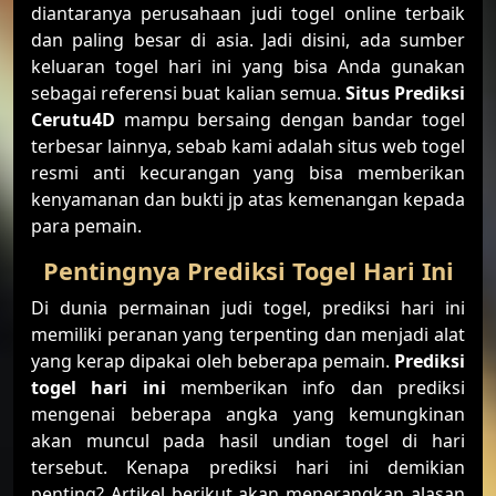
diantaranya perusahaan judi togel online terbaik
dan paling besar di asia. Jadi disini, ada sumber
keluaran togel hari ini yang bisa Anda gunakan
sebagai referensi buat kalian semua.
Situs Prediksi
Cerutu4D
mampu bersaing dengan bandar togel
terbesar lainnya, sebab kami adalah situs web togel
resmi anti kecurangan yang bisa memberikan
kenyamanan dan bukti jp atas kemenangan kepada
para pemain.
Pentingnya Prediksi Togel Hari Ini
Di dunia permainan judi togel, prediksi hari ini
memiliki peranan yang terpenting dan menjadi alat
yang kerap dipakai oleh beberapa pemain.
Prediksi
togel hari ini
memberikan info dan prediksi
mengenai beberapa angka yang kemungkinan
akan muncul pada hasil undian togel di hari
tersebut. Kenapa prediksi hari ini demikian
penting? Artikel berikut akan menerangkan alasan