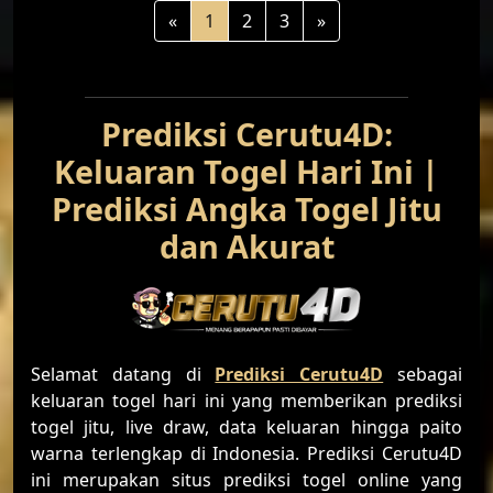
«
1
2
3
»
Prediksi Cerutu4D:
Keluaran Togel Hari Ini |
Prediksi Angka Togel Jitu
dan Akurat
Selamat datang di
Prediksi Cerutu4D
sebagai
keluaran togel hari ini yang memberikan prediksi
togel jitu, live draw, data keluaran hingga paito
warna terlengkap di Indonesia. Prediksi Cerutu4D
ini merupakan situs prediksi togel online yang