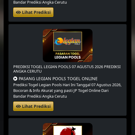
Bandar Prediksi Angka Cerutu
Lihat Prediksi
PREDIKSI TOGEL LEGIAN POOLS 07 AGUSTUS 2026 PREDIKSI
ANGKA CERUTU
PASANG LEGIAN POOLS TOGEL ONLINE
Prediksi Togel Legian Pools Hari Ini Tanggal 07 Agustus 2026,
Bocoran & Info Akurat yang pasti JP Togel Online Dari
Bandar Prediksi Angka Cerutu
Lihat Prediksi