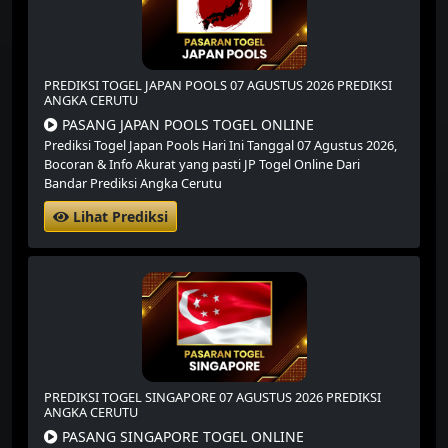
PREDIKSI TOGEL JAPAN POOLS 07 AGUSTUS 2026 PREDIKSI
ANGKA CERUTU
PASANG JAPAN POOLS TOGEL ONLINE
Prediksi Togel Japan Pools Hari Ini Tanggal 07 Agustus 2026,
Bocoran & Info Akurat yang pasti JP Togel Online Dari
Bandar Prediksi Angka Cerutu
Lihat Prediksi
PREDIKSI TOGEL SINGAPORE 07 AGUSTUS 2026 PREDIKSI
ANGKA CERUTU
PASANG SINGAPORE TOGEL ONLINE