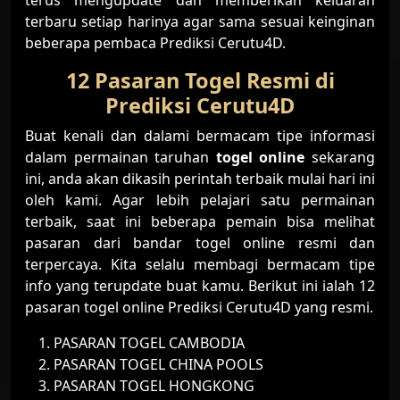
terus mengupdate dan memberikan keluaran
terbaru setiap harinya agar sama sesuai keinginan
beberapa pembaca Prediksi Cerutu4D.
12 Pasaran Togel Resmi di
Prediksi Cerutu4D
Buat kenali dan dalami bermacam tipe informasi
dalam permainan taruhan
togel online
sekarang
ini, anda akan dikasih perintah terbaik mulai hari ini
oleh kami. Agar lebih pelajari satu permainan
terbaik, saat ini beberapa pemain bisa melihat
pasaran dari bandar togel online resmi dan
terpercaya. Kita selalu membagi bermacam tipe
info yang terupdate buat kamu. Berikut ini ialah 12
pasaran togel online Prediksi Cerutu4D yang resmi.
PASARAN TOGEL CAMBODIA
PASARAN TOGEL CHINA POOLS
PASARAN TOGEL HONGKONG