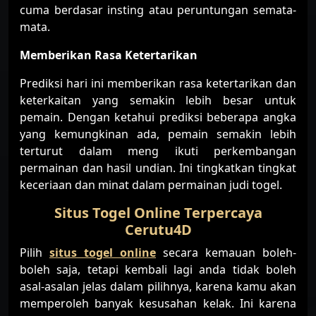
cuma berdasar insting atau peruntungan semata-
mata.
Memberikan Rasa Ketertarikan
Prediksi hari ini memberikan rasa ketertarikan dan
keterkaitan yang semakin lebih besar untuk
pemain. Dengan ketahui prediksi beberapa angka
yang kemungkinan ada, pemain semakin lebih
terturut dalam meng ikuti perkembangan
permainan dan hasil undian. Ini tingkatkan tingkat
keceriaan dan minat dalam permainan judi togel.
Situs Togel Online Terpercaya
Cerutu4D
Pilih
situs togel online
secara kemauan boleh-
boleh saja, tetapi kembali lagi anda tidak boleh
asal-asalan jelas dalam pilihnya, karena kamu akan
memperoleh banyak kesusahan kelak. Ini karena