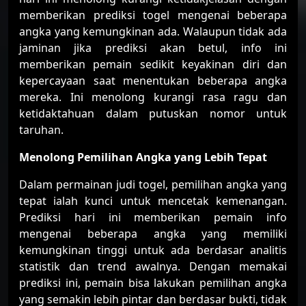
memberikan prediksi togel mengenai beberapa
angka yang kemungkinan ada. Walaupun tidak ada
jaminan jika prediksi akan betul, info ini
memberikan pemain sedikit keyakinan diri dan
kepercayaan saat menentukan beberapa angka
mereka. Ini menolong kurangi rasa ragu dan
ketidaktahuan dalam putuskan nomor untuk
taruhan.
Menolong Pemilihan Angka yang Lebih Tepat
Dalam permainan judi togel, pemilihan angka yang
tepat ialah kunci untuk mencetak kemenangan.
Prediksi hari ini memberikan pemain info
mengenai beberapa angka yang memiliki
kemungkinan tinggi untuk ada berdasar analitis
statistik dan trend awalnya. Dengan memakai
prediksi ini, pemain bisa lakukan pemilihan angka
yang semakin lebih pintar dan berdasar bukti, tidak