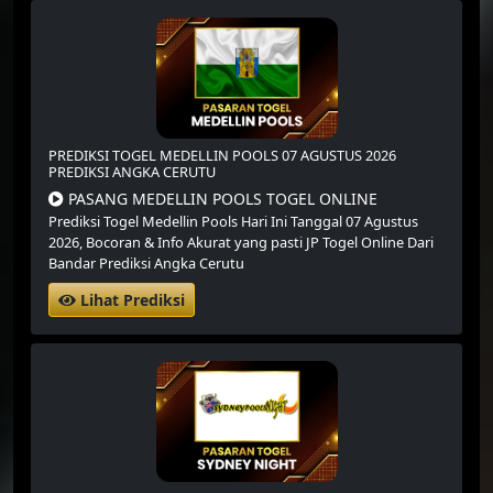
PREDIKSI TOGEL MEDELLIN POOLS 07 AGUSTUS 2026
PREDIKSI ANGKA CERUTU
PASANG MEDELLIN POOLS TOGEL ONLINE
Prediksi Togel Medellin Pools Hari Ini Tanggal 07 Agustus
2026,
Bocoran & Info Akurat yang pasti JP Togel Online Dari
Bandar Prediksi Angka Cerutu
Lihat Prediksi