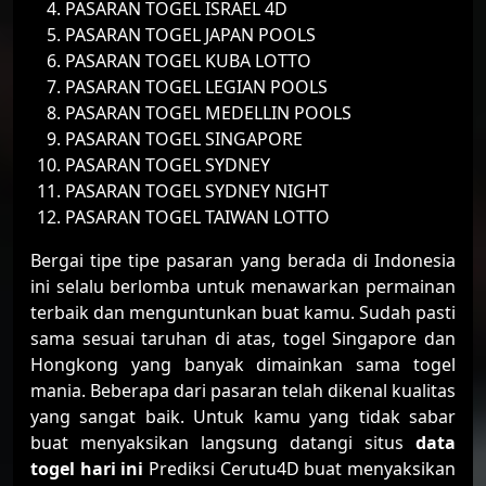
PASARAN TOGEL ISRAEL 4D
PASARAN TOGEL JAPAN POOLS
PASARAN TOGEL KUBA LOTTO
PASARAN TOGEL LEGIAN POOLS
PASARAN TOGEL MEDELLIN POOLS
PASARAN TOGEL SINGAPORE
PASARAN TOGEL SYDNEY
PASARAN TOGEL SYDNEY NIGHT
PASARAN TOGEL TAIWAN LOTTO
Bergai tipe tipe pasaran yang berada di Indonesia
ini selalu berlomba untuk menawarkan permainan
terbaik dan menguntunkan buat kamu. Sudah pasti
sama sesuai taruhan di atas, togel Singapore dan
Hongkong yang banyak dimainkan sama togel
mania. Beberapa dari pasaran telah dikenal kualitas
yang sangat baik. Untuk kamu yang tidak sabar
buat menyaksikan langsung datangi situs
data
togel hari ini
Prediksi Cerutu4D buat menyaksikan