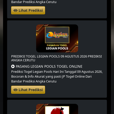
Bandar Prediksi Angka Cerutu
Lihat Prediksi
PREDIKSI TOGEL LEGIAN POOLS 09 AGUSTUS 2026 PREDIKSI
ANGKA CERUTU
PASANG LEGIAN POOLS TOGEL ONLINE
Prediksi Togel Legian Pools Hari Ini Tanggal 09 Agustus 2026,
Bocoran & Info Akurat yang pasti JP Togel Online Dari
Bandar Prediksi Angka Cerutu
Lihat Prediksi