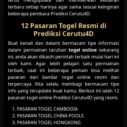
terus mengupdate dan memberikan keluaran
terbaru setiap harinya agar sama sesuai keinginan
beberapa pembaca Prediksi Cerutu4D.
12 Pasaran Togel Resmi di
Prediksi Cerutu4D
Buat kenali dan dalami bermacam tipe informasi
dalam permainan taruhan
togel online
sekarang
ini, anda akan dikasih perintah terbaik mulai hari ini
oleh kami. Agar lebih pelajari satu permainan
terbaik, saat ini beberapa pemain bisa melihat
pasaran dari bandar togel online resmi dan
terpercaya. Kita selalu membagi bermacam tipe
info yang terupdate buat kamu. Berikut ini ialah 12
pasaran togel online Prediksi Cerutu4D yang resmi.
PASARAN TOGEL CAMBODIA
PASARAN TOGEL CHINA POOLS
PASARAN TOGEL HONGKONG