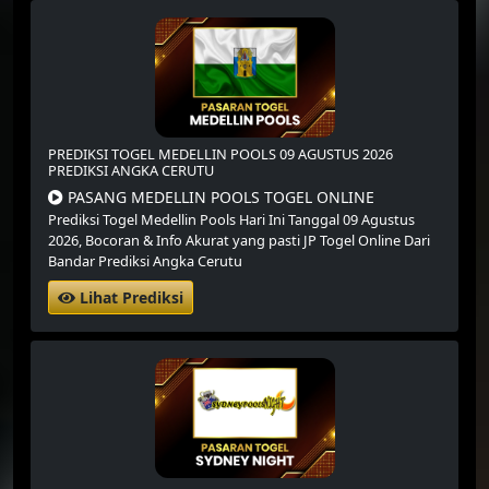
PREDIKSI TOGEL MEDELLIN POOLS 09 AGUSTUS 2026
PREDIKSI ANGKA CERUTU
PASANG MEDELLIN POOLS TOGEL ONLINE
Prediksi Togel Medellin Pools Hari Ini Tanggal 09 Agustus
2026,
Bocoran & Info Akurat yang pasti JP Togel Online Dari
Bandar Prediksi Angka Cerutu
Lihat Prediksi