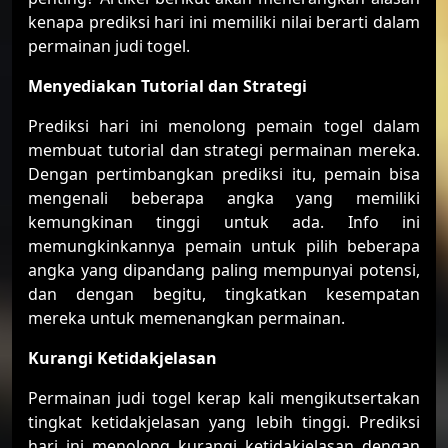
kenapa prediksi hari ini memiliki nilai berarti dalam
permainan judi togel.
Menyediakan Tutorial dan Strategi
Prediksi hari ini menolong pemain togel dalam
membuat tutorial dan strategi permainan mereka.
Dengan pertimbangkan prediksi itu, pemain bisa
mengenali beberapa angka yang memiliki
kemungkinan tinggi untuk ada. Info ini
memungkinkannya pemain untuk pilih beberapa
angka yang dipandang paling mempunyai potensi,
dan dengan begitu, tingkatkan kesempatan
mereka untuk memenangkan permainan.
Kurangi Ketidakjelasan
Permainan judi togel kerap kali mengikutsertakan
tingkat ketidakjelasan yang lebih tinggi. Prediksi
hari ini menolong kurangi ketidakjelasan dengan