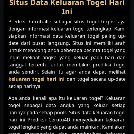
Situs Data Keluaran Togel Hari
Ini
Prediksi Cerutu4D sebagai situs togel terpercaya
dengan informasi keluaran togel terlengkap. Kami
siapkan informasi data keluaran togel paling up-
date dari pusat langsung. Situs ini memiliki arah
untuk menolong anda beberapa pecinta togel yang
ingin melihat angka yang keluar pada hari dan
tanggal tertentu untuk membikin prediksi togel
anda sendiri. Selain itu agar anda dapat melihat
keluaran togel hari ini
dan togel secara up-date
setiap harinya.
Apa anda kenali apa itu keluaran togel? Keluaran
togel sebagai data angka yang keluar setiap
harinya pada setiap pools. Situs data keluaran togel
hari ini Prediksi Cerutu4D menyediakan keluaran
togel lengkap yang dapat anda mainkan. Kami akan