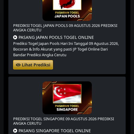
PREDIKSI TOGEL JAPAN POOLS 09 AGUSTUS 2026 PREDIKSI
ANGKA CERUTU
PASANG JAPAN POOLS TOGEL ONLINE
Prediksi Togel Japan Pools Hari Ini Tanggal 09 Agustus 2026,
Bocoran & Info Akurat yang pasti JP Togel Online Dari
Bandar Prediksi Angka Cerutu
Lihat Prediksi
PREDIKSI TOGEL SINGAPORE 09 AGUSTUS 2026 PREDIKSI
ANGKA CERUTU
PASANG SINGAPORE TOGEL ONLINE