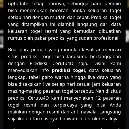
uptodate setiap harinya, sehingga para pemain
bisa menemukan bocoran angka keluaran togel
setiap hari dengan mudah dan cepat. Prediksi togel
yang ditampilkan ini diambil langsung dari data
keluaran togel resmi yang kemudian dibuatkan
rumus oleh pakar prediksi yang sudah profesional.
Buat para pemain yang mungkin kesulitan mencari
situs prediksi togel bisa langsung berlangganan
dengan Prediksi Cerutu4D saja. Disini kami
menyediakan info
prediksi togel
, data keluaran
lengkap, tabel paito warna hingga live draw yang
bisa disaksikan live setiap hari sesuai jam keluaran
masing-masing pasaran togel tersebut. Nah di situs
prediksi Cerutu4D kami menyediakan 12 pasaran
togel resmi dan terpercaya yang bisa Anda
mainkan dengan resmi dan anti nawala. Langsung
saja ikuti informasinya dibawah ini untuk detailnya.