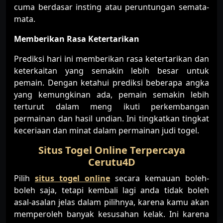
cuma berdasar insting atau peruntungan semata-
mata.
Memberikan Rasa Ketertarikan
Prediksi hari ini memberikan rasa ketertarikan dan
keterkaitan yang semakin lebih besar untuk
pemain. Dengan ketahui prediksi beberapa angka
yang kemungkinan ada, pemain semakin lebih
terturut dalam meng ikuti perkembangan
permainan dan hasil undian. Ini tingkatkan tingkat
keceriaan dan minat dalam permainan judi togel.
Situs Togel Online Terpercaya
Cerutu4D
Pilih
situs togel online
secara kemauan boleh-
boleh saja, tetapi kembali lagi anda tidak boleh
asal-asalan jelas dalam pilihnya, karena kamu akan
memperoleh banyak kesusahan kelak. Ini karena