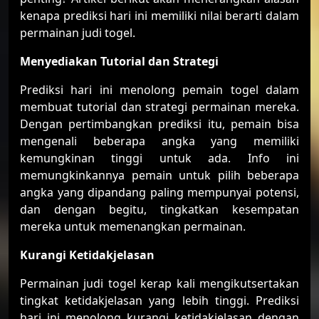
kenapa prediksi hari ini memiliki nilai berarti dalam
permainan judi togel.
Menyediakan Tutorial dan Strategi
Prediksi hari ini menolong pemain togel dalam
membuat tutorial dan strategi permainan mereka.
Dengan pertimbangkan prediksi itu, pemain bisa
mengenali beberapa angka yang memiliki
kemungkinan tinggi untuk ada. Info ini
memungkinkannya pemain untuk pilih beberapa
angka yang dipandang paling mempunyai potensi,
dan dengan begitu, tingkatkan kesempatan
mereka untuk memenangkan permainan.
Kurangi Ketidakjelasan
Permainan judi togel kerap kali mengikutsertakan
tingkat ketidakjelasan yang lebih tinggi. Prediksi
hari ini menolong kurangi ketidakjelasan dengan