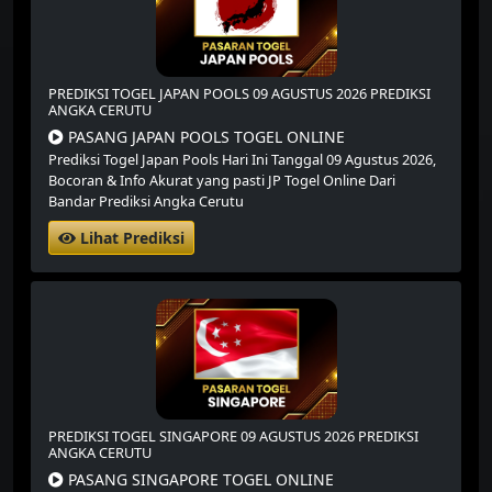
PREDIKSI TOGEL JAPAN POOLS 09 AGUSTUS 2026 PREDIKSI
ANGKA CERUTU
PASANG JAPAN POOLS TOGEL ONLINE
Prediksi Togel Japan Pools Hari Ini Tanggal 09 Agustus 2026,
Bocoran & Info Akurat yang pasti JP Togel Online Dari
Bandar Prediksi Angka Cerutu
Lihat Prediksi
PREDIKSI TOGEL SINGAPORE 09 AGUSTUS 2026 PREDIKSI
ANGKA CERUTU
PASANG SINGAPORE TOGEL ONLINE