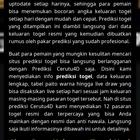
uptodate setiap harinya, sehingga para pemain
bisa menemukan bocoran angka keluaran togel
setiap hari dengan mudah dan cepat. Prediksi togel
yang ditampilkan ini diambil langsung dari data
keluaran togel resmi yang kemudian dibuatkan
rumus oleh pakar prediksi yang sudah profesional.
Buat para pemain yang mungkin kesulitan mencari
situs prediksi togel bisa langsung berlangganan
dengan Prediksi Cerutu4D saja. Disini kami
menyediakan info
prediksi togel
, data keluaran
lengkap, tabel paito warna hingga live draw yang
bisa disaksikan live setiap hari sesuai jam keluaran
masing-masing pasaran togel tersebut. Nah di situs
prediksi Cerutu4D kami menyediakan 12 pasaran
togel resmi dan terpercaya yang bisa Anda
mainkan dengan resmi dan anti nawala. Langsung
saja ikuti informasinya dibawah ini untuk detailnya.