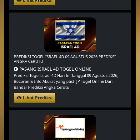
Lihat Prediksi
PREDIKSI TOGEL ISRAEL 4D 09 AGUSTUS 2026 PREDIKSI
ANGKA CERUTU
PASANG ISRAEL 4D TOGEL ONLINE
Prediksi Togel Israel 4D Hari Ini Tanggal 09 Agustus 2026,
Bocoran & Info Akurat yang pasti JP Togel Online Dari
Bandar Prediksi Angka Cerutu
Lihat Prediksi