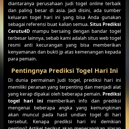
diantaranya perusahaan judi togel online terbaik
dan paling besar di asia. Jadi disini, ada sumber
keluaran togel hari ini yang bisa Anda gunakan
sebagai referensi buat kalian semua.
Situs Prediksi
Cerutu4D
mampu bersaing dengan bandar togel
terbesar lainnya, sebab kami adalah situs web togel
resmi anti kecurangan yang bisa memberikan
kenyamanan dan bukti jp atas kemenangan kepada
para pemain.
Pentingnya Prediksi Togel Hari Ini
Di dunia permainan judi togel, prediksi hari ini
memiliki peranan yang terpenting dan menjadi alat
yang kerap dipakai oleh beberapa pemain.
Prediksi
togel hari ini
memberikan info dan prediksi
mengenai beberapa angka yang kemungkinan
akan muncul pada hasil undian togel di hari
tersebut. Kenapa prediksi hari ini demikian
penting? Artikel berikut akan menerangkan alasan