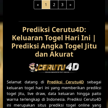
«
1
2
3
»
Prediksi Cerutu4D:
Keluaran Togel Hari Ini |
Prediksi Angka Togel Jitu
dan Akurat
Selamat datang di
Prediksi Cerutu4D
sebagai
keluaran togel hari ini yang memberikan prediksi
togel jitu, live draw, data keluaran hingga paito
warna terlengkap di Indonesia. Prediksi Cerutu4D
ini merupakan situs prediksi togel online yang