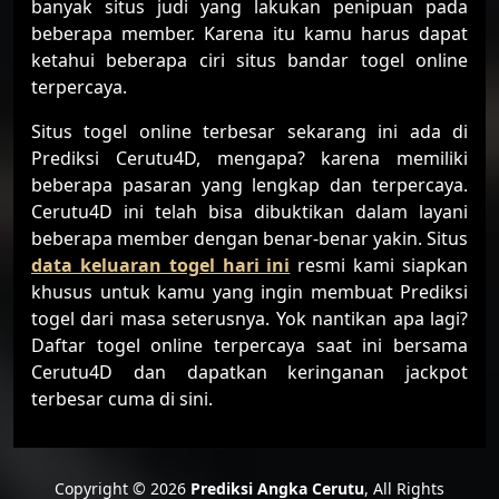
banyak situs judi yang lakukan penipuan pada
beberapa member. Karena itu kamu harus dapat
ketahui beberapa ciri situs bandar togel online
terpercaya.
Situs togel online terbesar sekarang ini ada di
Prediksi Cerutu4D, mengapa? karena memiliki
beberapa pasaran yang lengkap dan terpercaya.
Cerutu4D ini telah bisa dibuktikan dalam layani
beberapa member dengan benar-benar yakin. Situs
data keluaran togel hari ini
resmi kami siapkan
khusus untuk kamu yang ingin membuat Prediksi
togel dari masa seterusnya. Yok nantikan apa lagi?
Daftar togel online terpercaya saat ini bersama
Cerutu4D dan dapatkan keringanan jackpot
terbesar cuma di sini.
Copyright © 2026
Prediksi Angka Cerutu
, All Rights