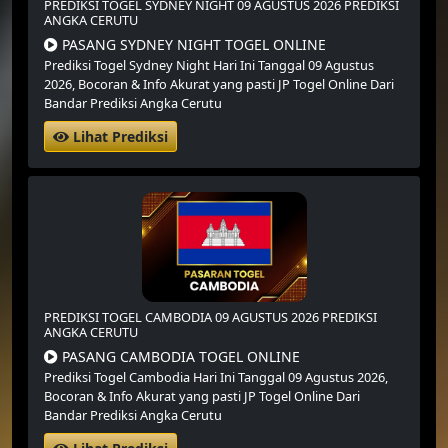
PREDIKSI TOGEL SYDNEY NIGHT 09 AGUSTUS 2026 PREDIKSI
ANGKA CERUTU
PASANG SYDNEY NIGHT TOGEL ONLINE
Prediksi Togel Sydney Night Hari Ini Tanggal 09 Agustus
2026,
Bocoran & Info Akurat yang pasti JP Togel Online Dari
Bandar Prediksi Angka Cerutu
Lihat Prediksi
PREDIKSI TOGEL CAMBODIA 09 AGUSTUS 2026 PREDIKSI
ANGKA CERUTU
PASANG CAMBODIA TOGEL ONLINE
Prediksi Togel Cambodia Hari Ini Tanggal 09 Agustus 2026,
Bocoran & Info Akurat yang pasti JP Togel Online Dari
Bandar Prediksi Angka Cerutu