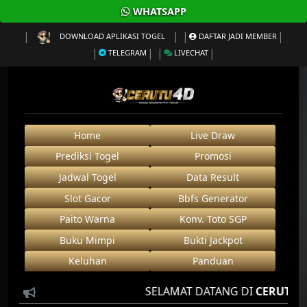
WHATSAPP
DOWNLOAD APLIKASI TOGEL
DAFTAR JADI MEMBER
TELEGRAM
LIVECHAT
Home
Live Draw
Prediksi Togel
Promosi
Jadwal Togel
Data Result
Slot Gacor
Bbfs Generator
Paito Warna
Konv. Toto SGP
Buku Mimpi
Bukti Jackpot
Keluhan
Panduan
SELAMAT DATANG DI
CERUTU4D
B