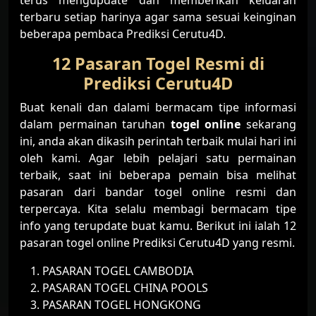
terus mengupdate dan memberikan keluaran
terbaru setiap harinya agar sama sesuai keinginan
beberapa pembaca Prediksi Cerutu4D.
12 Pasaran Togel Resmi di
Prediksi Cerutu4D
Buat kenali dan dalami bermacam tipe informasi
dalam permainan taruhan
togel online
sekarang
ini, anda akan dikasih perintah terbaik mulai hari ini
oleh kami. Agar lebih pelajari satu permainan
terbaik, saat ini beberapa pemain bisa melihat
pasaran dari bandar togel online resmi dan
terpercaya. Kita selalu membagi bermacam tipe
info yang terupdate buat kamu. Berikut ini ialah 12
pasaran togel online Prediksi Cerutu4D yang resmi.
PASARAN TOGEL CAMBODIA
PASARAN TOGEL CHINA POOLS
PASARAN TOGEL HONGKONG