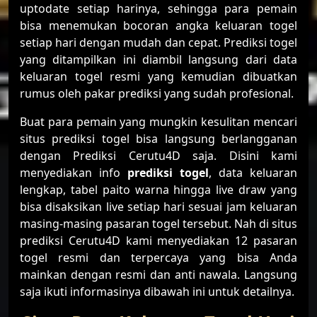
uptodate setiap harinya, sehingga para pemain
bisa menemukan bocoran angka keluaran togel
setiap hari dengan mudah dan cepat. Prediksi togel
yang ditampilkan ini diambil langsung dari data
keluaran togel resmi yang kemudian dibuatkan
rumus oleh pakar prediksi yang sudah profesional.
Buat para pemain yang mungkin kesulitan mencari
situs prediksi togel bisa langsung berlangganan
dengan Prediksi Cerutu4D saja. Disini kami
menyediakan info
prediksi togel
, data keluaran
lengkap, tabel paito warna hingga live draw yang
bisa disaksikan live setiap hari sesuai jam keluaran
masing-masing pasaran togel tersebut. Nah di situs
prediksi Cerutu4D kami menyediakan 12 pasaran
togel resmi dan terpercaya yang bisa Anda
mainkan dengan resmi dan anti nawala. Langsung
saja ikuti informasinya dibawah ini untuk detailnya.