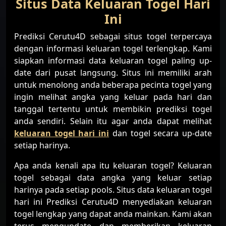
Situs Data Keluaran Togel Hari
Ini
Prediksi Cerutu4D sebagai situs togel terpercaya
dengan informasi keluaran togel terlengkap. Kami
siapkan informasi data keluaran togel paling up-
date dari pusat langsung. Situs ini memiliki arah
untuk menolong anda beberapa pecinta togel yang
ingin melihat angka yang keluar pada hari dan
tanggal tertentu untuk membikin prediksi togel
anda sendiri. Selain itu agar anda dapat melihat
keluaran togel hari ini
dan togel secara up-date
setiap harinya.
Apa anda kenali apa itu keluaran togel? Keluaran
togel sebagai data angka yang keluar setiap
harinya pada setiap pools. Situs data keluaran togel
hari ini Prediksi Cerutu4D menyediakan keluaran
togel lengkap yang dapat anda mainkan. Kami akan