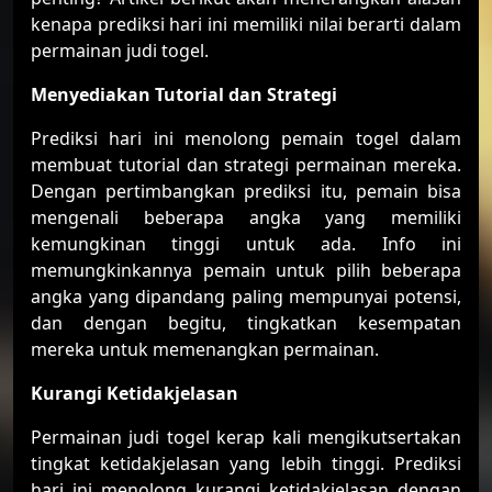
kenapa prediksi hari ini memiliki nilai berarti dalam
permainan judi togel.
Menyediakan Tutorial dan Strategi
Prediksi hari ini menolong pemain togel dalam
membuat tutorial dan strategi permainan mereka.
Dengan pertimbangkan prediksi itu, pemain bisa
mengenali beberapa angka yang memiliki
kemungkinan tinggi untuk ada. Info ini
memungkinkannya pemain untuk pilih beberapa
angka yang dipandang paling mempunyai potensi,
dan dengan begitu, tingkatkan kesempatan
mereka untuk memenangkan permainan.
Kurangi Ketidakjelasan
Permainan judi togel kerap kali mengikutsertakan
tingkat ketidakjelasan yang lebih tinggi. Prediksi
hari ini menolong kurangi ketidakjelasan dengan