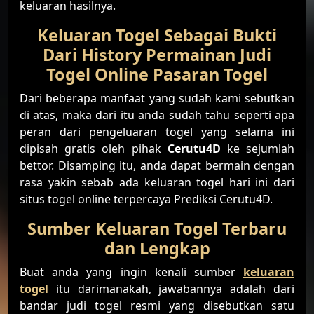
keluaran hasilnya.
Keluaran Togel Sebagai Bukti
Dari History Permainan Judi
Togel Online Pasaran Togel
Dari beberapa manfaat yang sudah kami sebutkan
di atas, maka dari itu anda sudah tahu seperti apa
peran dari pengeluaran togel yang selama ini
dipisah gratis oleh pihak
Cerutu4D
ke sejumlah
bettor. Disamping itu, anda dapat bermain dengan
rasa yakin sebab ada keluaran togel hari ini dari
situs togel online terpercaya Prediksi Cerutu4D.
Sumber Keluaran Togel Terbaru
dan Lengkap
Buat anda yang ingin kenali sumber
keluaran
togel
itu darimanakah, jawabannya adalah dari
bandar judi togel resmi yang disebutkan satu