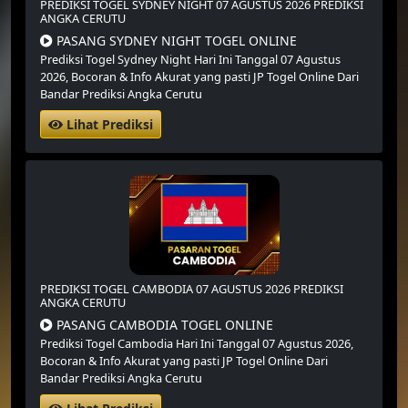
PREDIKSI TOGEL SYDNEY NIGHT 07 AGUSTUS 2026 PREDIKSI
ANGKA CERUTU
PASANG SYDNEY NIGHT TOGEL ONLINE
Prediksi Togel Sydney Night Hari Ini Tanggal 07 Agustus
2026,
Bocoran & Info Akurat yang pasti JP Togel Online Dari
Bandar Prediksi Angka Cerutu
Lihat Prediksi
PREDIKSI TOGEL CAMBODIA 07 AGUSTUS 2026 PREDIKSI
ANGKA CERUTU
PASANG CAMBODIA TOGEL ONLINE
Prediksi Togel Cambodia Hari Ini Tanggal 07 Agustus 2026,
Bocoran & Info Akurat yang pasti JP Togel Online Dari
Bandar Prediksi Angka Cerutu