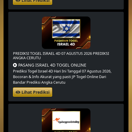
Lihat Prediksi
PREDIKSI TOGEL ISRAEL 4D 07 AGUSTUS 2026 PREDIKSI
ANGKA CERUTU
PASANG ISRAEL 4D TOGEL ONLINE
Prediksi Togel Israel 4D Hari Ini Tanggal 07 Agustus 2026,
Bocoran & Info Akurat yang pasti JP Togel Online Dari
Bandar Prediksi Angka Cerutu
Lihat Prediksi