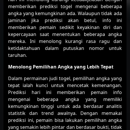
memberikan prediksi togel mengenai beberapa
angka yang kemungkinan ada. Walaupun tidak ada
jaminan jika prediksi akan betul, info ini
memberikan pemain sedikit keyakinan diri dan
kepercayaan saat menentukan beberapa angka
mereka. Ini menolong kurangi rasa ragu dan
ketidaktahuan dalam putuskan nomor untuk
taruhan.
Menolong Pemilihan Angka yang Lebih Tepat
Dalam permainan judi togel, pemilihan angka yang
tepat ialah kunci untuk mencetak kemenangan.
Prediksi hari ini memberikan pemain info
mengenai beberapa angka yang memiliki
kemungkinan tinggi untuk ada berdasar analitis
statistik dan trend awalnya. Dengan memakai
prediksi ini, pemain bisa lakukan pemilihan angka
yang semakin lebih pintar dan berdasar bukti, tidak