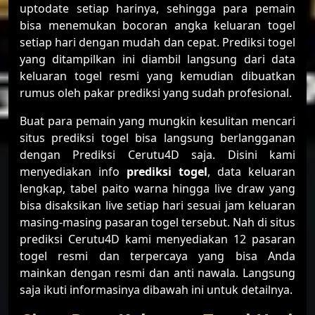
uptodate setiap harinya, sehingga para pemain
bisa menemukan bocoran angka keluaran togel
setiap hari dengan mudah dan cepat. Prediksi togel
yang ditampilkan ini diambil langsung dari data
keluaran togel resmi yang kemudian dibuatkan
rumus oleh pakar prediksi yang sudah profesional.
Buat para pemain yang mungkin kesulitan mencari
situs prediksi togel bisa langsung berlangganan
dengan Prediksi Cerutu4D saja. Disini kami
menyediakan info
prediksi togel
, data keluaran
lengkap, tabel paito warna hingga live draw yang
bisa disaksikan live setiap hari sesuai jam keluaran
masing-masing pasaran togel tersebut. Nah di situs
prediksi Cerutu4D kami menyediakan 12 pasaran
togel resmi dan terpercaya yang bisa Anda
mainkan dengan resmi dan anti nawala. Langsung
saja ikuti informasinya dibawah ini untuk detailnya.