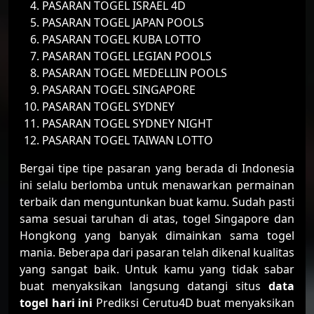
PASARAN TOGEL ISRAEL 4D
PASARAN TOGEL JAPAN POOLS
PASARAN TOGEL KUBA LOTTO
PASARAN TOGEL LEGIAN POOLS
PASARAN TOGEL MEDELLIN POOLS
PASARAN TOGEL SINGAPORE
PASARAN TOGEL SYDNEY
PASARAN TOGEL SYDNEY NIGHT
PASARAN TOGEL TAIWAN LOTTO
Bergai tipe tipe pasaran yang berada di Indonesia
ini selalu berlomba untuk menawarkan permainan
terbaik dan menguntunkan buat kamu. Sudah pasti
sama sesuai taruhan di atas, togel Singapore dan
Hongkong yang banyak dimainkan sama togel
mania. Beberapa dari pasaran telah dikenal kualitas
yang sangat baik. Untuk kamu yang tidak sabar
buat menyaksikan langsung datangi situs
data
togel hari ini
Prediksi Cerutu4D buat menyaksikan