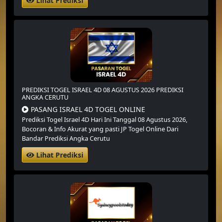
Lihat Prediksi
PREDIKSI TOGEL ISRAEL 4D 08 AGUSTUS 2026 PREDIKSI
ANGKA CERUTU
PASANG ISRAEL 4D TOGEL ONLINE
Prediksi Togel Israel 4D Hari Ini Tanggal 08 Agustus 2026,
Bocoran & Info Akurat yang pasti JP Togel Online Dari
Bandar Prediksi Angka Cerutu
Lihat Prediksi