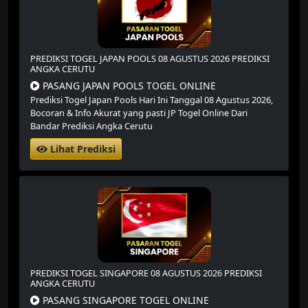
PREDIKSI TOGEL JAPAN POOLS 08 AGUSTUS 2026 PREDIKSI
ANGKA CERUTU
PASANG JAPAN POOLS TOGEL ONLINE
Prediksi Togel Japan Pools Hari Ini Tanggal 08 Agustus 2026,
Bocoran & Info Akurat yang pasti JP Togel Online Dari
Bandar Prediksi Angka Cerutu
Lihat Prediksi
PREDIKSI TOGEL SINGAPORE 08 AGUSTUS 2026 PREDIKSI
ANGKA CERUTU
PASANG SINGAPORE TOGEL ONLINE