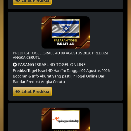
Lihat Prediksi
PREDIKSI TOGEL ISRAEL 4D 09 AGUSTUS 2026 PREDIKSI
ANGKA CERUTU
PASANG ISRAEL 4D TOGEL ONLINE
Prediksi Togel Israel 4D Hari Ini Tanggal 09 Agustus 2026,
Bocoran & Info Akurat yang pasti JP Togel Online Dari
Bandar Prediksi Angka Cerutu
Lihat Prediksi