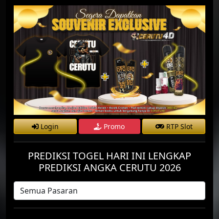
Login
Promo
RTP Slot
PREDIKSI TOGEL HARI INI LENGKAP
PREDIKSI ANGKA CERUTU 2026