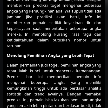
memberikan prediksi togel mengenai beberapa
angka yang kemungkinan ada. Walaupun tidak ada
jaminan jika prediksi akan betul, info ini
memberikan pemain sedikit keyakinan diri dan
kepercayaan saat menentukan beberapa angka
mereka. Ini menolong kurangi rasa ragu dan
ketidaktahuan dalam putuskan nomor untuk
taruhan.
Menolong Pemilihan Angka yang Lebih Tepat
Dalam permainan judi togel, pemilihan angka yang
tepat ialah kunci untuk mencetak kemenangan.
Prediksi hari ini memberikan pemain info
mengenai beberapa angka yang memiliki
kemungkinan tinggi untuk ada berdasar analitis
statistik dan trend awalnya. Dengan memakai
prediksi ini, pemain bisa lakukan pemilihan angka
yang semakin lebih pintar dan berdasar bukti, tidak