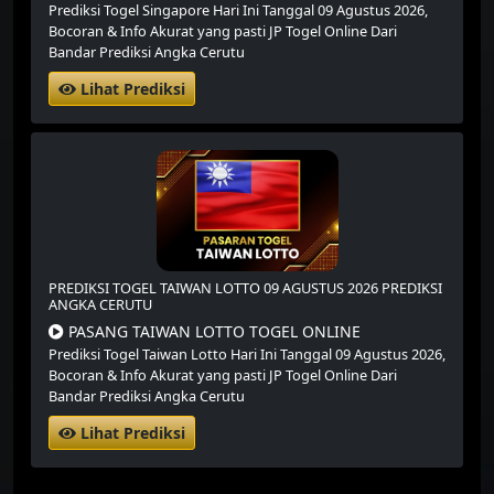
Prediksi Togel Singapore Hari Ini Tanggal 09 Agustus 2026,
Bocoran & Info Akurat yang pasti JP Togel Online Dari
Bandar Prediksi Angka Cerutu
Lihat Prediksi
PREDIKSI TOGEL TAIWAN LOTTO 09 AGUSTUS 2026 PREDIKSI
ANGKA CERUTU
PASANG TAIWAN LOTTO TOGEL ONLINE
Prediksi Togel Taiwan Lotto Hari Ini Tanggal 09 Agustus 2026,
Bocoran & Info Akurat yang pasti JP Togel Online Dari
Bandar Prediksi Angka Cerutu
Lihat Prediksi