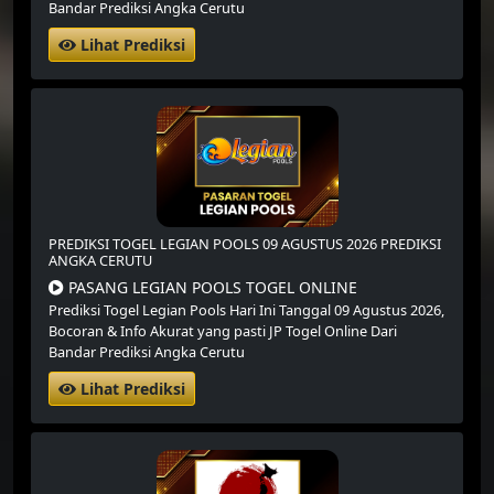
Bandar Prediksi Angka Cerutu
Lihat Prediksi
PREDIKSI TOGEL LEGIAN POOLS 09 AGUSTUS 2026 PREDIKSI
ANGKA CERUTU
PASANG LEGIAN POOLS TOGEL ONLINE
Prediksi Togel Legian Pools Hari Ini Tanggal 09 Agustus 2026,
Bocoran & Info Akurat yang pasti JP Togel Online Dari
Bandar Prediksi Angka Cerutu
Lihat Prediksi