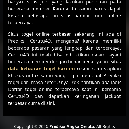
banyak situs judi yang lakukan penipuan pada
beberapa member. Karena itu kamu harus dapat
ketahui beberapa ciri situs bandar togel online
terpercaya.
Situs togel online terbesar sekarang ini ada di
Prediksi Cerutu4D, mengapa? karena memiliki
beberapa pasaran yang lengkap dan terpercaya.
Cerutu4D ini telah bisa dibuktikan dalam layani
beberapa member dengan benar-benar yakin. Situs
data keluaran togel hari ini
resmi kami siapkan
khusus untuk kamu yang ingin membuat Prediksi
togel dari masa seterusnya. Yok nantikan apa lagi?
Daftar togel online terpercaya saat ini bersama
Cerutu4D dan dapatkan keringanan jackpot
terbesar cuma di sini.
Copyright © 2026
Prediksi Angka Cerutu
, All Rights