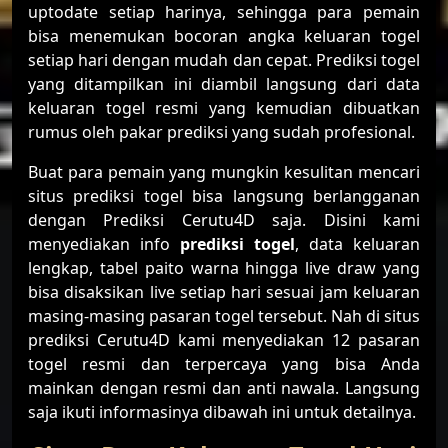
uptodate setiap harinya, sehingga para pemain
bisa menemukan bocoran angka keluaran togel
setiap hari dengan mudah dan cepat. Prediksi togel
yang ditampilkan ini diambil langsung dari data
keluaran togel resmi yang kemudian dibuatkan
rumus oleh pakar prediksi yang sudah profesional.
Buat para pemain yang mungkin kesulitan mencari
situs prediksi togel bisa langsung berlangganan
dengan Prediksi Cerutu4D saja. Disini kami
menyediakan info
prediksi togel
, data keluaran
lengkap, tabel paito warna hingga live draw yang
bisa disaksikan live setiap hari sesuai jam keluaran
masing-masing pasaran togel tersebut. Nah di situs
prediksi Cerutu4D kami menyediakan 12 pasaran
togel resmi dan terpercaya yang bisa Anda
mainkan dengan resmi dan anti nawala. Langsung
saja ikuti informasinya dibawah ini untuk detailnya.