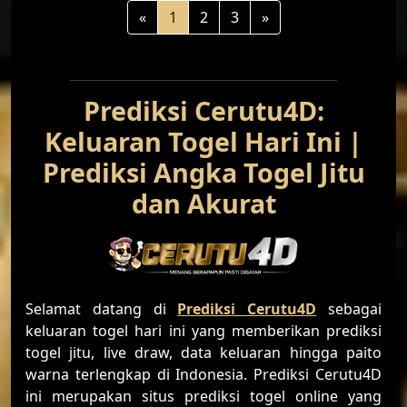
«
1
2
3
»
Prediksi Cerutu4D:
Keluaran Togel Hari Ini |
Prediksi Angka Togel Jitu
dan Akurat
Selamat datang di
Prediksi Cerutu4D
sebagai
keluaran togel hari ini yang memberikan prediksi
togel jitu, live draw, data keluaran hingga paito
warna terlengkap di Indonesia. Prediksi Cerutu4D
ini merupakan situs prediksi togel online yang