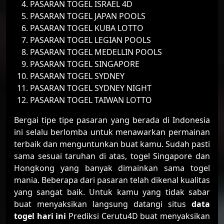
PASARAN TOGEL ISRAEL 4D
PASARAN TOGEL JAPAN POOLS
PASARAN TOGEL KUBA LOTTO
PASARAN TOGEL LEGIAN POOLS
PASARAN TOGEL MEDELLIN POOLS
PASARAN TOGEL SINGAPORE
PASARAN TOGEL SYDNEY
PASARAN TOGEL SYDNEY NIGHT
PASARAN TOGEL TAIWAN LOTTO
Bergai tipe tipe pasaran yang berada di Indonesia
ini selalu berlomba untuk menawarkan permainan
terbaik dan menguntunkan buat kamu. Sudah pasti
sama sesuai taruhan di atas, togel Singapore dan
Hongkong yang banyak dimainkan sama togel
mania. Beberapa dari pasaran telah dikenal kualitas
yang sangat baik. Untuk kamu yang tidak sabar
buat menyaksikan langsung datangi situs
data
togel hari ini
Prediksi Cerutu4D buat menyaksikan