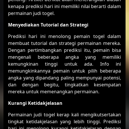
kenapa prediksi hari ini memiliki nilai berarti dalam
permainan judi togel.
Menyediakan Tutorial dan Strategi
Prediksi hari ini menolong pemain togel dalam
membuat tutorial dan strategi permainan mereka.
Dengan pertimbangkan prediksi itu, pemain bisa
mengenali beberapa angka yang memiliki
kemungkinan tinggi untuk ada. Info ini
memungkinkannya pemain untuk pilih beberapa
angka yang dipandang paling mempunyai potensi,
dan dengan begitu, tingkatkan kesempatan
mereka untuk memenangkan permainan.
Kurangi Ketidakjelasan
Permainan judi togel kerap kali mengikutsertakan
tingkat ketidakjelasan yang lebih tinggi. Prediksi
hari ini menolong kurangi ketidakjelasan dengan