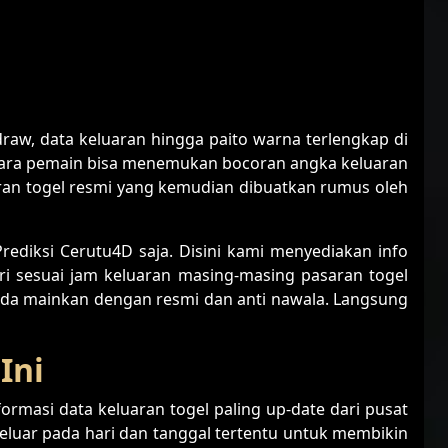
 draw, data keluaran hingga paito warna terlengkap di
ga para pemain bisa menemukan bocoran angka keluaran
uaran togel resmi yang kemudian dibuatkan rumus oleh
rediksi Cerutu4D saja. Disini kami menyediakan info
hari sesuai jam keluaran masing-masing pasaran togel
Anda mainkan dengan resmi dan anti nawala. Langsung
Ini
ormasi data keluaran togel paling up-date dari pusat
keluar pada hari dan tanggal tertentu untuk membikin