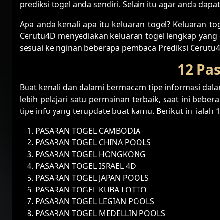
prediksi togel anda sendiri. Selain itu agar anda dapa
Apa anda kenali apa itu keluaran togel? Keluaran tog
Cerutu4D menyediakan keluaran togel lengkap yang 
sesuai keinginan beberapa pembaca Prediksi Cerutu4
12 Pas
Buat kenali dan dalami bermacam tipe informasi da
lebih pelajari satu permainan terbaik, saat ini beb
tipe info yang terupdate buat kamu. Berikut ini ialah
PASARAN TOGEL CAMBODIA
PASARAN TOGEL CHINA POOLS
PASARAN TOGEL HONGKONG
PASARAN TOGEL ISRAEL 4D
PASARAN TOGEL JAPAN POOLS
PASARAN TOGEL KUBA LOTTO
PASARAN TOGEL LEGIAN POOLS
PASARAN TOGEL MEDELLIN POOLS