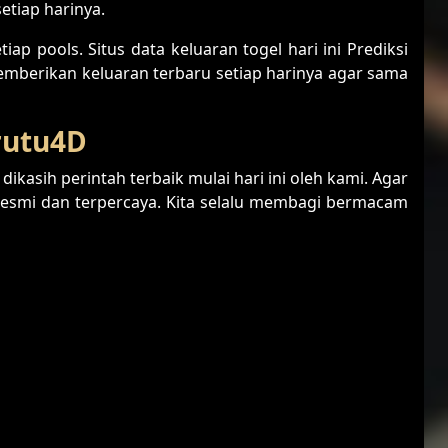
etiap harinya.
ap pools. Situs data keluaran togel hari ini Prediksi
mberikan keluaran terbaru setiap harinya agar sama
erutu4D
dikasih perintah terbaik mulai hari ini oleh kami. Agar
e resmi dan terpercaya. Kita selalu membagi bermacam