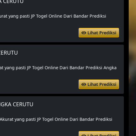
KA CERUTU
rat yang pasti JP Togel Online Dari Bandar Prediksi
Lihat Prediksi
CERUTU
t yang pasti JP Togel Online Dari Bandar Prediksi Angka
Lihat Prediksi
ANGKA CERUTU
Akurat yang pasti JP Togel Online Dari Bandar Prediksi
Lihat Prediksi