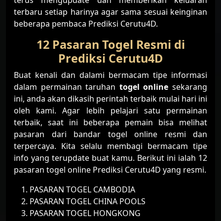
terus mengupdate dan memberikan keluaran
terbaru setiap harinya agar sama sesuai keinginan
beberapa pembaca Prediksi Cerutu4D.
12 Pasaran Togel Resmi di
Prediksi Cerutu4D
Buat kenali dan dalami bermacam tipe informasi
dalam permainan taruhan
togel online
sekarang
ini, anda akan dikasih perintah terbaik mulai hari ini
oleh kami. Agar lebih pelajari satu permainan
terbaik, saat ini beberapa pemain bisa melihat
pasaran dari bandar togel online resmi dan
terpercaya. Kita selalu membagi bermacam tipe
info yang terupdate buat kamu. Berikut ini ialah 12
pasaran togel online Prediksi Cerutu4D yang resmi.
PASARAN TOGEL CAMBODIA
PASARAN TOGEL CHINA POOLS
PASARAN TOGEL HONGKONG