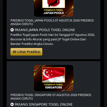
PREDIKSI TOGEL JAPAN POOLS 07 AGUSTUS 2026 PREDIKSI
ANGKA CERUTU
PASANG JAPAN POOLS TOGEL ONLINE
Prediksi Togel Japan Pools Hari Ini Tanggal 07 Agustus 2026,
Bocoran & Info Akurat yang pasti JP Togel Online Dari
Bandar Prediksi Angka Cerutu
Lihat Prediksi
PREDIKSI TOGEL SINGAPORE 07 AGUSTUS 2026 PREDIKSI
ANGKA CERUTU
PASANG SINGAPORE TOGEL ONLINE