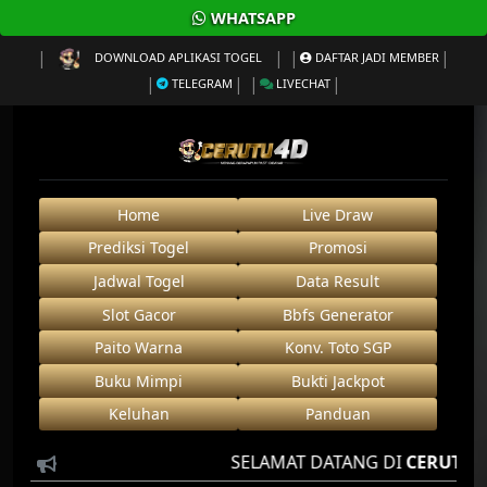
WHATSAPP
DOWNLOAD APLIKASI TOGEL
DAFTAR JADI MEMBER
TELEGRAM
LIVECHAT
Home
Live Draw
Prediksi Togel
Promosi
Jadwal Togel
Data Result
Slot Gacor
Bbfs Generator
Paito Warna
Konv. Toto SGP
Buku Mimpi
Bukti Jackpot
Keluhan
Panduan
SELAMAT DATANG DI
CERUTU4D
B