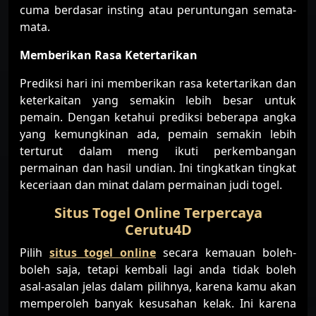
cuma berdasar insting atau peruntungan semata-
mata.
Memberikan Rasa Ketertarikan
Prediksi hari ini memberikan rasa ketertarikan dan
keterkaitan yang semakin lebih besar untuk
pemain. Dengan ketahui prediksi beberapa angka
yang kemungkinan ada, pemain semakin lebih
terturut dalam meng ikuti perkembangan
permainan dan hasil undian. Ini tingkatkan tingkat
keceriaan dan minat dalam permainan judi togel.
Situs Togel Online Terpercaya
Cerutu4D
Pilih
situs togel online
secara kemauan boleh-
boleh saja, tetapi kembali lagi anda tidak boleh
asal-asalan jelas dalam pilihnya, karena kamu akan
memperoleh banyak kesusahan kelak. Ini karena