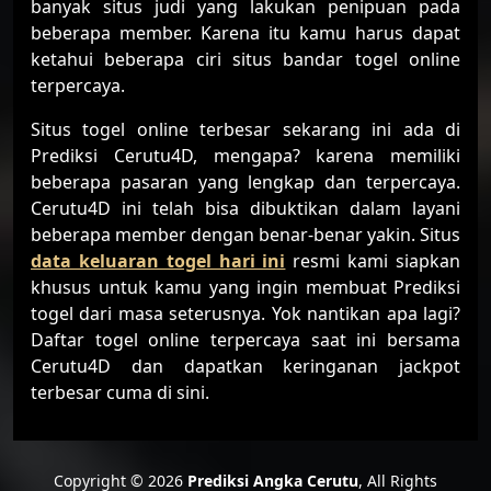
banyak situs judi yang lakukan penipuan pada
beberapa member. Karena itu kamu harus dapat
ketahui beberapa ciri situs bandar togel online
terpercaya.
Situs togel online terbesar sekarang ini ada di
Prediksi Cerutu4D, mengapa? karena memiliki
beberapa pasaran yang lengkap dan terpercaya.
Cerutu4D ini telah bisa dibuktikan dalam layani
beberapa member dengan benar-benar yakin. Situs
data keluaran togel hari ini
resmi kami siapkan
khusus untuk kamu yang ingin membuat Prediksi
togel dari masa seterusnya. Yok nantikan apa lagi?
Daftar togel online terpercaya saat ini bersama
Cerutu4D dan dapatkan keringanan jackpot
terbesar cuma di sini.
Copyright © 2026
Prediksi Angka Cerutu
, All Rights