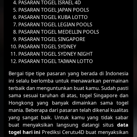
PASARAN TOGEL ISRAEL 4D
PASARAN TOGEL JAPAN POOLS
PASARAN TOGEL KUBA LOTTO
PASARAN TOGEL LEGIAN POOLS
PASARAN TOGEL MEDELLIN POOLS
PASARAN TOGEL SINGAPORE
PASARAN TOGEL SYDNEY
PASARAN TOGEL SYDNEY NIGHT
PASARAN TOGEL TAIWAN LOTTO
Bergai tipe tipe pasaran yang berada di Indonesia
ini selalu berlomba untuk menawarkan permainan
terbaik dan menguntunkan buat kamu. Sudah pasti
sama sesuai taruhan di atas, togel Singapore dan
Hongkong yang banyak dimainkan sama togel
mania. Beberapa dari pasaran telah dikenal kualitas
yang sangat baik. Untuk kamu yang tidak sabar
buat menyaksikan langsung datangi situs
data
togel hari ini
Prediksi Cerutu4D buat menyaksikan