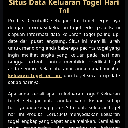
Situs Data Keluaran Togel Hari
Ini
Prediksi Cerutu4D sebagai situs togel terpercaya
dengan informasi keluaran togel terlengkap. Kami
siapkan informasi data keluaran togel paling up-
date dari pusat langsung. Situs ini memiliki arah
untuk menolong anda beberapa pecinta togel yang
ingin melihat angka yang keluar pada hari dan
tanggal tertentu untuk membikin prediksi togel
anda sendiri. Selain itu agar anda dapat melihat
keluaran togel hari ini
dan togel secara up-date
setiap harinya.
Apa anda kenali apa itu keluaran togel? Keluaran
togel sebagai data angka yang keluar setiap
harinya pada setiap pools. Situs data keluaran togel
hari ini Prediksi Cerutu4D menyediakan keluaran
togel lengkap yang dapat anda mainkan. Kami akan