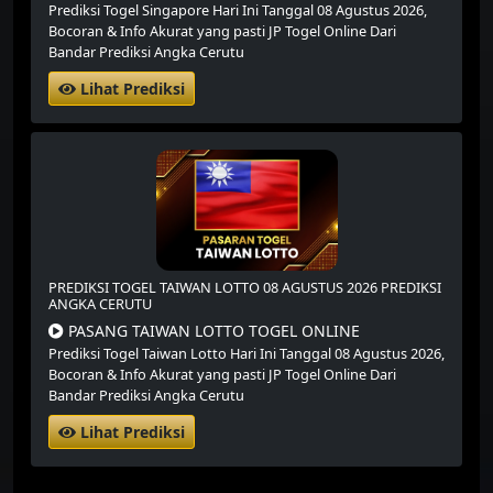
Prediksi Togel Singapore Hari Ini Tanggal 08 Agustus 2026,
Bocoran & Info Akurat yang pasti JP Togel Online Dari
Bandar Prediksi Angka Cerutu
Lihat Prediksi
PREDIKSI TOGEL TAIWAN LOTTO 08 AGUSTUS 2026 PREDIKSI
ANGKA CERUTU
PASANG TAIWAN LOTTO TOGEL ONLINE
Prediksi Togel Taiwan Lotto Hari Ini Tanggal 08 Agustus 2026,
Bocoran & Info Akurat yang pasti JP Togel Online Dari
Bandar Prediksi Angka Cerutu
Lihat Prediksi