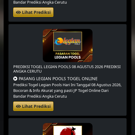
Bandar Prediksi Angka Cerutu
Lihat Prediksi
PREDIKSI TOGEL LEGIAN POOLS 08 AGUSTUS 2026 PREDIKSI
ANGKA CERUTU
PASANG LEGIAN POOLS TOGEL ONLINE
Prediksi Togel Legian Pools Hari Ini Tanggal 08 Agustus 2026,
Bocoran & Info Akurat yang pasti JP Togel Online Dari
Bandar Prediksi Angka Cerutu
Lihat Prediksi