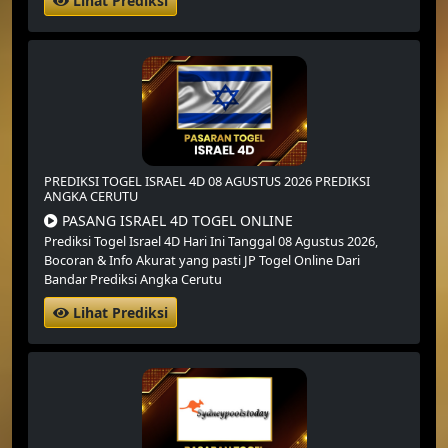
Lihat Prediksi
PREDIKSI TOGEL ISRAEL 4D 08 AGUSTUS 2026 PREDIKSI
ANGKA CERUTU
PASANG ISRAEL 4D TOGEL ONLINE
Prediksi Togel Israel 4D Hari Ini Tanggal 08 Agustus 2026,
Bocoran & Info Akurat yang pasti JP Togel Online Dari
Bandar Prediksi Angka Cerutu
Lihat Prediksi