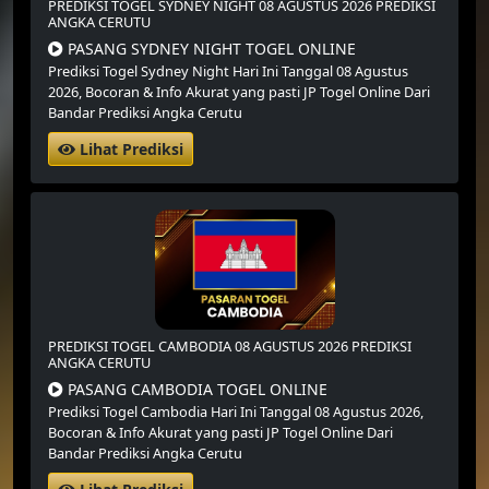
PREDIKSI TOGEL SYDNEY NIGHT 08 AGUSTUS 2026 PREDIKSI
ANGKA CERUTU
PASANG SYDNEY NIGHT TOGEL ONLINE
Prediksi Togel Sydney Night Hari Ini Tanggal 08 Agustus
2026,
Bocoran & Info Akurat yang pasti JP Togel Online Dari
Bandar Prediksi Angka Cerutu
Lihat Prediksi
PREDIKSI TOGEL CAMBODIA 08 AGUSTUS 2026 PREDIKSI
ANGKA CERUTU
PASANG CAMBODIA TOGEL ONLINE
Prediksi Togel Cambodia Hari Ini Tanggal 08 Agustus 2026,
Bocoran & Info Akurat yang pasti JP Togel Online Dari
Bandar Prediksi Angka Cerutu