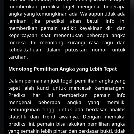
memberikan prediksi togel mengenai beberapa
angka yang kemungkinan ada. Walaupun tidak ada
jaminan jika prediksi akan betul, info ini
memberikan pemain sedikit keyakinan diri dan
kepercayaan saat menentukan beberapa angka
mereka. Ini menolong kurangi rasa ragu dan
ketidaktahuan dalam putuskan nomor untuk
taruhan.
Menolong Pemilihan Angka yang Lebih Tepat
Dalam permainan judi togel, pemilihan angka yang
tepat ialah kunci untuk mencetak kemenangan.
Prediksi hari ini memberikan pemain info
mengenai beberapa angka yang memiliki
kemungkinan tinggi untuk ada berdasar analitis
statistik dan trend awalnya. Dengan memakai
prediksi ini, pemain bisa lakukan pemilihan angka
yang semakin lebih pintar dan berdasar bukti, tidak