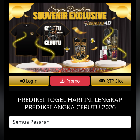
Login
Promo
RTP Slot
PREDIKSI TOGEL HARI INI LENGKAP
PREDIKSI ANGKA CERUTU 2026