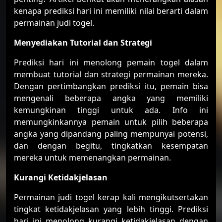
kenapa prediksi hari ini memiliki nilai berarti dalam
permainan judi togel.
Menyediakan Tutorial dan Strategi
Prediksi hari ini menolong pemain togel dalam
membuat tutorial dan strategi permainan mereka.
Dengan pertimbangkan prediksi itu, pemain bisa
mengenali beberapa angka yang memiliki
kemungkinan tinggi untuk ada. Info ini
memungkinkannya pemain untuk pilih beberapa
angka yang dipandang paling mempunyai potensi,
dan dengan begitu, tingkatkan kesempatan
mereka untuk memenangkan permainan.
Kurangi Ketidakjelasan
Permainan judi togel kerap kali mengikutsertakan
tingkat ketidakjelasan yang lebih tinggi. Prediksi
hari ini menolong kurangi ketidakjelasan dengan