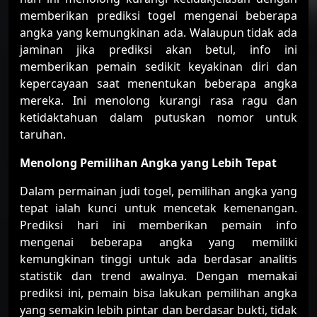
memberikan prediksi togel mengenai beberapa
angka yang kemungkinan ada. Walaupun tidak ada
jaminan jika prediksi akan betul, info ini
memberikan pemain sedikit keyakinan diri dan
kepercayaan saat menentukan beberapa angka
mereka. Ini menolong kurangi rasa ragu dan
ketidaktahuan dalam putuskan nomor untuk
taruhan.
Menolong Pemilihan Angka yang Lebih Tepat
Dalam permainan judi togel, pemilihan angka yang
tepat ialah kunci untuk mencetak kemenangan.
Prediksi hari ini memberikan pemain info
mengenai beberapa angka yang memiliki
kemungkinan tinggi untuk ada berdasar analitis
statistik dan trend awalnya. Dengan memakai
prediksi ini, pemain bisa lakukan pemilihan angka
yang semakin lebih pintar dan berdasar bukti, tidak