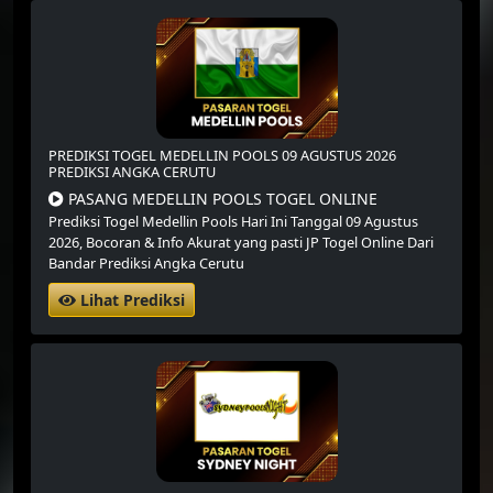
PREDIKSI TOGEL MEDELLIN POOLS 09 AGUSTUS 2026
PREDIKSI ANGKA CERUTU
PASANG MEDELLIN POOLS TOGEL ONLINE
Prediksi Togel Medellin Pools Hari Ini Tanggal 09 Agustus
2026,
Bocoran & Info Akurat yang pasti JP Togel Online Dari
Bandar Prediksi Angka Cerutu
Lihat Prediksi