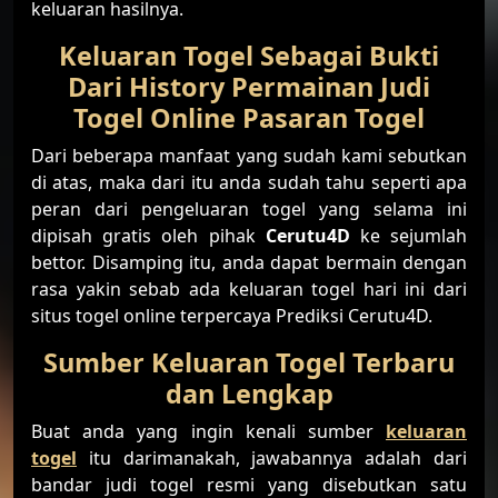
keluaran hasilnya.
Keluaran Togel Sebagai Bukti
Dari History Permainan Judi
Togel Online Pasaran Togel
Dari beberapa manfaat yang sudah kami sebutkan
di atas, maka dari itu anda sudah tahu seperti apa
peran dari pengeluaran togel yang selama ini
dipisah gratis oleh pihak
Cerutu4D
ke sejumlah
bettor. Disamping itu, anda dapat bermain dengan
rasa yakin sebab ada keluaran togel hari ini dari
situs togel online terpercaya Prediksi Cerutu4D.
Sumber Keluaran Togel Terbaru
dan Lengkap
Buat anda yang ingin kenali sumber
keluaran
togel
itu darimanakah, jawabannya adalah dari
bandar judi togel resmi yang disebutkan satu