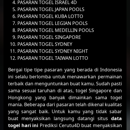
PASARAN TOGEL ISRAEL 4D
PASARAN TOGEL JAPAN POOLS
PASARAN TOGEL KUBA LOTTO
PASARAN TOGEL LEGIAN POOLS
PASARAN TOGEL MEDELLIN POOLS
PASARAN TOGEL SINGAPORE
PASARAN TOGEL SYDNEY
PASARAN TOGEL SYDNEY NIGHT
PASARAN TOGEL TAIWAN LOTTO
Bergai tipe tipe pasaran yang berada di Indonesia
ini selalu berlomba untuk menawarkan permainan
terbaik dan menguntunkan buat kamu. Sudah pasti
sama sesuai taruhan di atas, togel Singapore dan
Hongkong yang banyak dimainkan sama togel
mania. Beberapa dari pasaran telah dikenal kualitas
yang sangat baik. Untuk kamu yang tidak sabar
buat menyaksikan langsung datangi situs
data
togel hari ini
Prediksi Cerutu4D buat menyaksikan