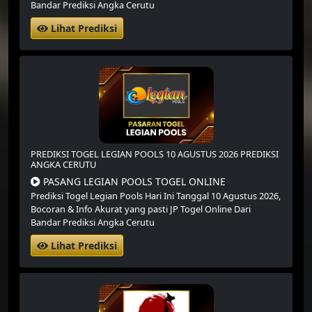
Bandar Prediksi Angka Cerutu
Lihat Prediksi
PREDIKSI TOGEL LEGIAN POOLS 10 AGUSTUS 2026 PREDIKSI
ANGKA CERUTU
PASANG LEGIAN POOLS TOGEL ONLINE
Prediksi Togel Legian Pools Hari Ini Tanggal 10 Agustus 2026,
Bocoran & Info Akurat yang pasti JP Togel Online Dari
Bandar Prediksi Angka Cerutu
Lihat Prediksi