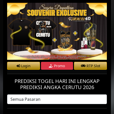
Login
Promo
RTP Slot
PREDIKSI TOGEL HARI INI LENGKAP
PREDIKSI ANGKA CERUTU 2026