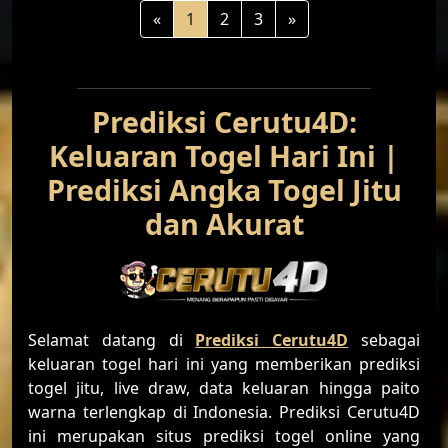
«
1
2
3
»
Prediksi Cerutu4D:
Keluaran Togel Hari Ini |
Prediksi Angka Togel Jitu
dan Akurat
Selamat datang di
Prediksi Cerutu4D
sebagai
keluaran togel hari ini yang memberikan prediksi
togel jitu, live draw, data keluaran hingga paito
warna terlengkap di Indonesia. Prediksi Cerutu4D
ini merupakan situs prediksi togel online yang