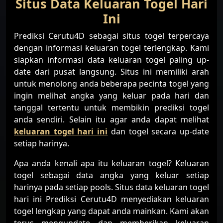
Situs Data Keluaran Togel Hari
Ini
Prediksi Cerutu4D sebagai situs togel terpercaya
dengan informasi keluaran togel terlengkap. Kami
siapkan informasi data keluaran togel paling up-
date dari pusat langsung. Situs ini memiliki arah
untuk menolong anda beberapa pecinta togel yang
ingin melihat angka yang keluar pada hari dan
tanggal tertentu untuk membikin prediksi togel
anda sendiri. Selain itu agar anda dapat melihat
keluaran togel hari ini
dan togel secara up-date
setiap harinya.
Apa anda kenali apa itu keluaran togel? Keluaran
togel sebagai data angka yang keluar setiap
harinya pada setiap pools. Situs data keluaran togel
hari ini Prediksi Cerutu4D menyediakan keluaran
togel lengkap yang dapat anda mainkan. Kami akan