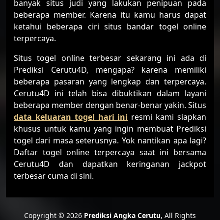
banyak situs judi yang lakukan penipuan pada
beberapa member. Karena itu kamu harus dapat
ketahui beberapa ciri situs bandar togel online
terpercaya.
Situs togel online terbesar sekarang ini ada di
Prediksi Cerutu4D, mengapa? karena memiliki
beberapa pasaran yang lengkap dan terpercaya.
Cerutu4D ini telah bisa dibuktikan dalam layani
beberapa member dengan benar-benar yakin. Situs
data keluaran togel hari ini
resmi kami siapkan
khusus untuk kamu yang ingin membuat Prediksi
togel dari masa seterusnya. Yok nantikan apa lagi?
Daftar togel online terpercaya saat ini bersama
Cerutu4D dan dapatkan keringanan jackpot
terbesar cuma di sini.
Copyright © 2026
Prediksi Angka Cerutu
, All Rights