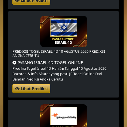
Lihat Prediksi
PREDIKSI TOGEL ISRAEL 4D 10 AGUSTUS 2026 PREDIKSI
ANGKA CERUTU
PASANG ISRAEL 4D TOGEL ONLINE
Prediksi Togel Israel 4D Hari Ini Tanggal 10 Agustus 2026,
Bocoran & Info Akurat yang pasti JP Togel Online Dari
Bandar Prediksi Angka Cerutu
Lihat Prediksi