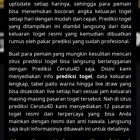
uptodate setiap harinya, sehingga para pemain
bisa menemukan bocoran angka keluaran togel
setiap hari dengan mudah dan cepat. Prediksi togel
yang ditampilkan ini diambil langsung dari data
keluaran togel resmi yang kemudian dibuatkan
rumus oleh pakar prediksi yang sudah profesional.
Buat para pemain yang mungkin kesulitan mencari
situs prediksi togel bisa langsung berlangganan
dengan Prediksi Cerutu4D saja. Disini kami
menyediakan info
prediksi togel
, data keluaran
lengkap, tabel paito warna hingga live draw yang
bisa disaksikan live setiap hari sesuai jam keluaran
masing-masing pasaran togel tersebut. Nah di situs
prediksi Cerutu4D kami menyediakan 12 pasaran
togel resmi dan terpercaya yang bisa Anda
mainkan dengan resmi dan anti nawala. Langsung
saja ikuti informasinya dibawah ini untuk detailnya.