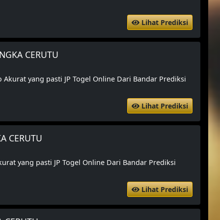
Lihat Prediksi
ANGKA CERUTU
 Akurat yang pasti JP Togel Online Dari Bandar Prediksi
Lihat Prediksi
KA CERUTU
urat yang pasti JP Togel Online Dari Bandar Prediksi
Lihat Prediksi