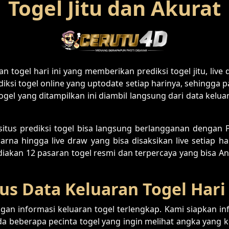
Togel Jitu dan Akurat
n togel hari ini yang memberikan prediksi togel jitu, live
ediksi togel online yang uptodate setiap harinya, sehing
togel yang ditampilkan ini diambil langsung dari data kel
tus prediksi togel bisa langsung berlangganan dengan P
warna hingga live draw yang bisa disaksikan live setiap 
ediakan 12 pasaran togel resmi dan terpercaya yang bisa 
tus Data Keluaran Togel Hari 
ngan informasi keluaran togel terlengkap. Kami siapkan inf
da beberapa pecinta togel yang ingin melihat angka yang 