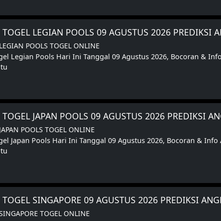
I TOGEL LEGIAN POOLS 09 AGUSTUS 2026 PREDIKSI 
LEGIAN POOLS TOGEL ONLINE
gel Legian Pools Hari Ini Tanggal 09 Agustus 2026,
Bocoran & Info
tu
I TOGEL JAPAN POOLS 09 AGUSTUS 2026 PREDIKSI A
JAPAN POOLS TOGEL ONLINE
gel Japan Pools Hari Ini Tanggal 09 Agustus 2026,
Bocoran & Info 
tu
I TOGEL SINGAPORE 09 AGUSTUS 2026 PREDIKSI AN
SINGAPORE TOGEL ONLINE