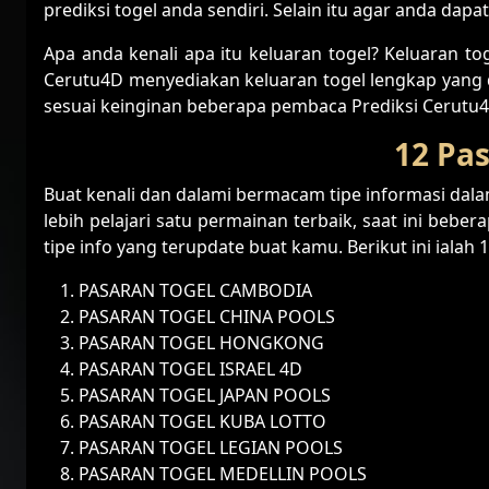
prediksi togel anda sendiri. Selain itu agar anda dapa
Apa anda kenali apa itu keluaran togel? Keluaran tog
Cerutu4D menyediakan keluaran togel lengkap yang 
sesuai keinginan beberapa pembaca Prediksi Cerutu4
12 Pas
Buat kenali dan dalami bermacam tipe informasi da
lebih pelajari satu permainan terbaik, saat ini beb
tipe info yang terupdate buat kamu. Berikut ini ialah
PASARAN TOGEL CAMBODIA
PASARAN TOGEL CHINA POOLS
PASARAN TOGEL HONGKONG
PASARAN TOGEL ISRAEL 4D
PASARAN TOGEL JAPAN POOLS
PASARAN TOGEL KUBA LOTTO
PASARAN TOGEL LEGIAN POOLS
PASARAN TOGEL MEDELLIN POOLS