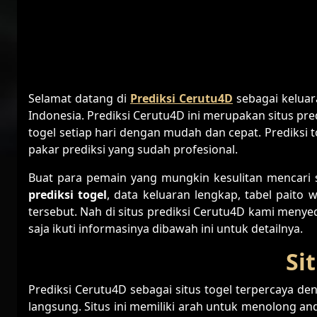
Selamat datang di
Prediksi Cerutu4D
sebagai keluara
Indonesia. Prediksi Cerutu4D ini merupakan situs pr
togel setiap hari dengan mudah dan cepat. Prediksi 
pakar prediksi yang sudah profesional.
Buat para pemain yang mungkin kesulitan mencari si
prediksi togel
, data keluaran lengkap, tabel paito 
tersebut. Nah di situs prediksi Cerutu4D kami meny
saja ikuti informasinya dibawah ini untuk detailnya.
Si
Prediksi Cerutu4D sebagai situs togel terpercaya de
langsung. Situs ini memiliki arah untuk menolong an