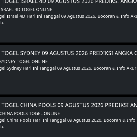
 TOGEL ISRAEL 4D 09 AGUSTUS 2026 PREDIKSI ANG
ISRAEL 4D TOGEL ONLINE
gel Israel 4D Hari Ini Tanggal 09 Agustus 2026,
Bocoran & Info Aku
tu
I TOGEL SYDNEY 09 AGUSTUS 2026 PREDIKSI ANGKA 
SYDNEY TOGEL ONLINE
gel Sydney Hari Ini Tanggal 09 Agustus 2026,
Bocoran & Info Akura
I TOGEL CHINA POOLS 09 AGUSTUS 2026 PREDIKSI 
CHINA POOLS TOGEL ONLINE
gel China Pools Hari Ini Tanggal 09 Agustus 2026,
Bocoran & Info 
tu