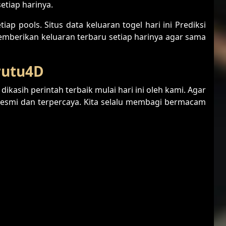
etiap harinya.
ap pools. Situs data keluaran togel hari ini Prediksi
mberikan keluaran terbaru setiap harinya agar sama
erutu4D
dikasih perintah terbaik mulai hari ini oleh kami. Agar
e resmi dan terpercaya. Kita selalu membagi bermacam