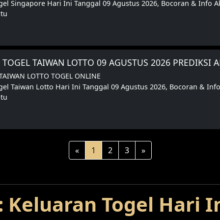
gel Singapore Hari Ini Tanggal 09 Agustus 2026,
Bocoran & Info Ak
tu
I TOGEL TAIWAN LOTTO 09 AGUSTUS 2026 PREDIKSI 
TAIWAN LOTTO TOGEL ONLINE
gel Taiwan Lotto Hari Ini Tanggal 09 Agustus 2026,
Bocoran & Info
tu
«
1
2
3
»
 Keluaran Togel Hari I