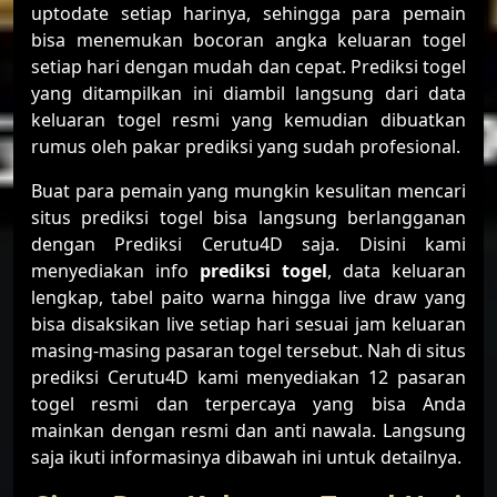
uptodate setiap harinya, sehingga para pemain
bisa menemukan bocoran angka keluaran togel
setiap hari dengan mudah dan cepat. Prediksi togel
yang ditampilkan ini diambil langsung dari data
keluaran togel resmi yang kemudian dibuatkan
rumus oleh pakar prediksi yang sudah profesional.
Buat para pemain yang mungkin kesulitan mencari
situs prediksi togel bisa langsung berlangganan
dengan Prediksi Cerutu4D saja. Disini kami
menyediakan info
prediksi togel
, data keluaran
lengkap, tabel paito warna hingga live draw yang
bisa disaksikan live setiap hari sesuai jam keluaran
masing-masing pasaran togel tersebut. Nah di situs
prediksi Cerutu4D kami menyediakan 12 pasaran
togel resmi dan terpercaya yang bisa Anda
mainkan dengan resmi dan anti nawala. Langsung
saja ikuti informasinya dibawah ini untuk detailnya.