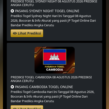
PREDIKSI TOGEL SYDNEY NIGHT 08 AGUSTUS 2026 PREDIKSI
ANGKA CERUTU
PASANG SYDNEY NIGHT TOGEL ONLINE
Prediksi Togel Sydney Night Hari Ini Tanggal 08 Agustus
2026,
Bocoran & Info Akurat yang pasti JP Togel Online Dari
Bandar Prediksi Angka Cerutu
Lihat Prediksi
PREDIKSI TOGEL CAMBODIA 08 AGUSTUS 2026 PREDIKSI
ANGKA CERUTU
PASANG CAMBODIA TOGEL ONLINE
Prediksi Togel Cambodia Hari Ini Tanggal 08 Agustus 2026,
Bocoran & Info Akurat yang pasti JP Togel Online Dari
Bandar Prediksi Angka Cerutu