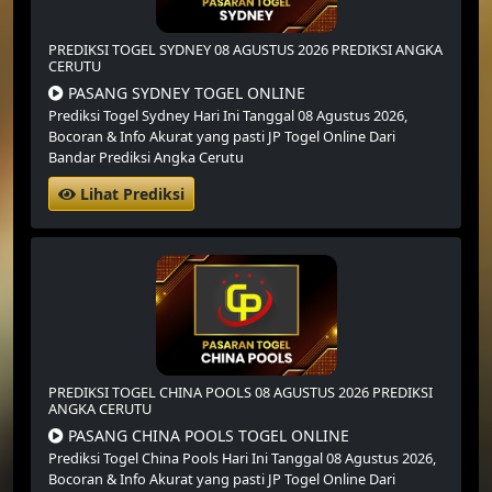
PREDIKSI TOGEL SYDNEY 08 AGUSTUS 2026 PREDIKSI ANGKA
CERUTU
PASANG SYDNEY TOGEL ONLINE
Prediksi Togel Sydney Hari Ini Tanggal 08 Agustus 2026,
Bocoran & Info Akurat yang pasti JP Togel Online Dari
Bandar Prediksi Angka Cerutu
Lihat Prediksi
PREDIKSI TOGEL CHINA POOLS 08 AGUSTUS 2026 PREDIKSI
ANGKA CERUTU
PASANG CHINA POOLS TOGEL ONLINE
Prediksi Togel China Pools Hari Ini Tanggal 08 Agustus 2026,
Bocoran & Info Akurat yang pasti JP Togel Online Dari