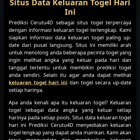
Situs Data Keluaran Togel Hari
Ini
Prediksi Cerutu4D sebagai situs togel terpercaya
dengan informasi keluaran togel terlengkap. Kami
siapkan informasi data keluaran togel paling up-
date dari pusat langsung. Situs ini memiliki arah
untuk menolong anda beberapa pecinta togel yang
ingin melihat angka yang keluar pada hari dan
tanggal tertentu untuk membikin prediksi togel
anda sendiri. Selain itu agar anda dapat melihat
keluaran togel hari ini
dan togel secara up-date
setiap harinya.
Apa anda kenali apa itu keluaran togel? Keluaran
togel sebagai data angka yang keluar setiap
harinya pada setiap pools. Situs data keluaran togel
hari ini Prediksi Cerutu4D menyediakan keluaran
togel lengkap yang dapat anda mainkan. Kami akan