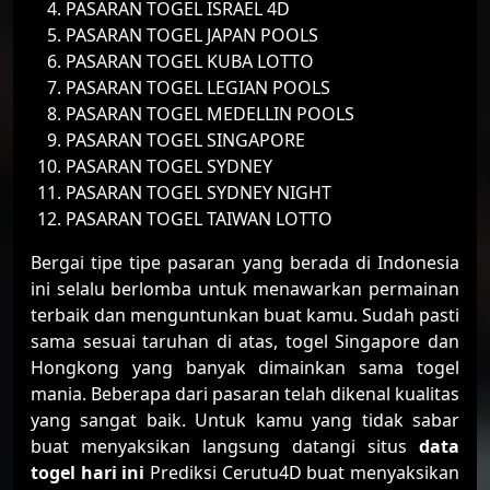
PASARAN TOGEL ISRAEL 4D
PASARAN TOGEL JAPAN POOLS
PASARAN TOGEL KUBA LOTTO
PASARAN TOGEL LEGIAN POOLS
PASARAN TOGEL MEDELLIN POOLS
PASARAN TOGEL SINGAPORE
PASARAN TOGEL SYDNEY
PASARAN TOGEL SYDNEY NIGHT
PASARAN TOGEL TAIWAN LOTTO
Bergai tipe tipe pasaran yang berada di Indonesia
ini selalu berlomba untuk menawarkan permainan
terbaik dan menguntunkan buat kamu. Sudah pasti
sama sesuai taruhan di atas, togel Singapore dan
Hongkong yang banyak dimainkan sama togel
mania. Beberapa dari pasaran telah dikenal kualitas
yang sangat baik. Untuk kamu yang tidak sabar
buat menyaksikan langsung datangi situs
data
togel hari ini
Prediksi Cerutu4D buat menyaksikan