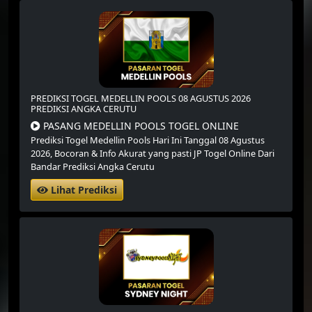
PREDIKSI TOGEL MEDELLIN POOLS 08 AGUSTUS 2026
PREDIKSI ANGKA CERUTU
PASANG MEDELLIN POOLS TOGEL ONLINE
Prediksi Togel Medellin Pools Hari Ini Tanggal 08 Agustus
2026,
Bocoran & Info Akurat yang pasti JP Togel Online Dari
Bandar Prediksi Angka Cerutu
Lihat Prediksi