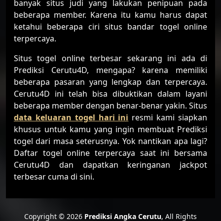
banyak situs judi yang lakukan penipuan pada
beberapa member. Karena itu kamu harus dapat
ketahui beberapa ciri situs bandar togel online
terpercaya.
Situs togel online terbesar sekarang ini ada di
Prediksi Cerutu4D, mengapa? karena memiliki
beberapa pasaran yang lengkap dan terpercaya.
Cerutu4D ini telah bisa dibuktikan dalam layani
beberapa member dengan benar-benar yakin. Situs
data keluaran togel hari ini
resmi kami siapkan
khusus untuk kamu yang ingin membuat Prediksi
togel dari masa seterusnya. Yok nantikan apa lagi?
Daftar togel online terpercaya saat ini bersama
Cerutu4D dan dapatkan keringanan jackpot
terbesar cuma di sini.
Copyright © 2026
Prediksi Angka Cerutu
, All Rights