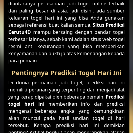
diantaranya perusahaan judi togel online terbaik
dan paling besar di asia. Jadi disini, ada sumber
keluaran togel hari ini yang bisa Anda gunakan
sebagai referensi buat kalian semua.
Situs Prediksi
Cerutu4D
mampu bersaing dengan bandar togel
terbesar lainnya, sebab kami adalah situs web togel
resmi anti kecurangan yang bisa memberikan
kenyamanan dan bukti jp atas kemenangan kepada
para pemain.
Pentingnya Prediksi Togel Hari Ini
Di dunia permainan judi togel, prediksi hari ini
memiliki peranan yang terpenting dan menjadi alat
yang kerap dipakai oleh beberapa pemain.
Prediksi
togel hari ini
memberikan info dan prediksi
mengenai beberapa angka yang kemungkinan
akan muncul pada hasil undian togel di hari
tersebut. Kenapa prediksi hari ini demikian
penting? Artikel berikut akan menerangkan alasan