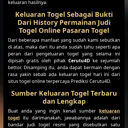
keluaran hasilnya.
Keluaran Togel Sebagai Bukti
Dari History Permainan Judi
Togel Online Pasaran Togel
Dari beberapa manfaat yang sudah kami sebutkan
di atas, maka dari itu anda sudah tahu seperti apa
peran dari pengeluaran togel yang selama ini
dipisah gratis oleh pihak
Cerutu4D
ke sejumlah
bettor. Disamping itu, anda dapat bermain dengan
rasa yakin sebab ada keluaran togel hari ini dari
situs togel online terpercaya Prediksi Cerutu4D.
Sumber Keluaran Togel Terbaru
dan Lengkap
Buat anda yang ingin kenali sumber
keluaran
togel
itu darimanakah, jawabannya adalah dari
bandar judi togel resmi yang disebutkan satu