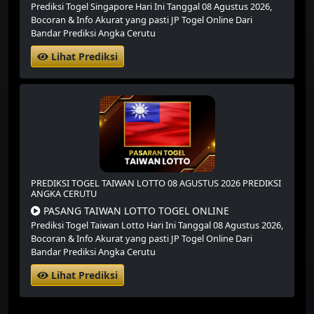
Prediksi Togel Singapore Hari Ini Tanggal 08 Agustus 2026,
Bocoran & Info Akurat yang pasti JP Togel Online Dari
Bandar Prediksi Angka Cerutu
Lihat Prediksi
PREDIKSI TOGEL TAIWAN LOTTO 08 AGUSTUS 2026 PREDIKSI
ANGKA CERUTU
PASANG TAIWAN LOTTO TOGEL ONLINE
Prediksi Togel Taiwan Lotto Hari Ini Tanggal 08 Agustus 2026,
Bocoran & Info Akurat yang pasti JP Togel Online Dari
Bandar Prediksi Angka Cerutu
Lihat Prediksi