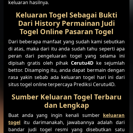
keluaran hasilnya.
Keluaran Togel Sebagai Bukti
Dari History Permainan Judi
Togel Online Pasaran Togel
Dari beberapa manfaat yang sudah kami sebutkan
di atas, maka dari itu anda sudah tahu seperti apa
peran dari pengeluaran togel yang selama ini
dipisah gratis oleh pihak
Cerutu4D
ke sejumlah
bettor. Disamping itu, anda dapat bermain dengan
rasa yakin sebab ada keluaran togel hari ini dari
situs togel online terpercaya Prediksi Cerutu4D.
Sumber Keluaran Togel Terbaru
dan Lengkap
Buat anda yang ingin kenali sumber
keluaran
togel
itu darimanakah, jawabannya adalah dari
bandar judi togel resmi yang disebutkan satu