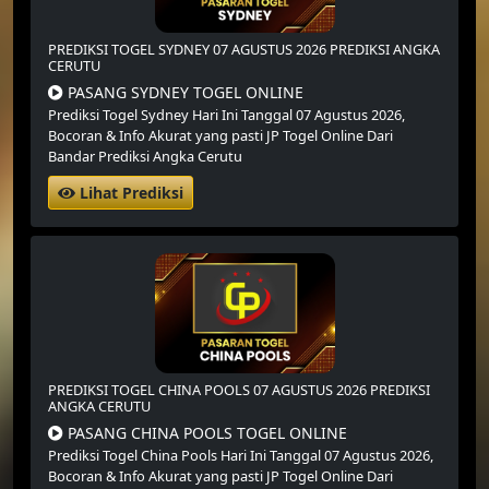
PREDIKSI TOGEL SYDNEY 07 AGUSTUS 2026 PREDIKSI ANGKA
CERUTU
PASANG SYDNEY TOGEL ONLINE
Prediksi Togel Sydney Hari Ini Tanggal 07 Agustus 2026,
Bocoran & Info Akurat yang pasti JP Togel Online Dari
Bandar Prediksi Angka Cerutu
Lihat Prediksi
PREDIKSI TOGEL CHINA POOLS 07 AGUSTUS 2026 PREDIKSI
ANGKA CERUTU
PASANG CHINA POOLS TOGEL ONLINE
Prediksi Togel China Pools Hari Ini Tanggal 07 Agustus 2026,
Bocoran & Info Akurat yang pasti JP Togel Online Dari