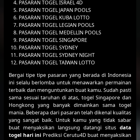
PASARAN TOGEL ISRAEL 4D
PASARAN TOGEL JAPAN POOLS
PASARAN TOGEL KUBA LOTTO
PASARAN TOGEL LEGIAN POOLS
PASARAN TOGEL MEDELLIN POOLS
PASARAN TOGEL SINGAPORE
PASARAN TOGEL SYDNEY
PASARAN TOGEL SYDNEY NIGHT
PASARAN TOGEL TAIWAN LOTTO
Bergai tipe tipe pasaran yang berada di Indonesia
ini selalu berlomba untuk menawarkan permainan
terbaik dan menguntunkan buat kamu. Sudah pasti
sama sesuai taruhan di atas, togel Singapore dan
Hongkong yang banyak dimainkan sama togel
mania. Beberapa dari pasaran telah dikenal kualitas
yang sangat baik. Untuk kamu yang tidak sabar
buat menyaksikan langsung datangi situs
data
togel hari ini
Prediksi Cerutu4D buat menyaksikan