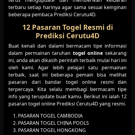
terus mengupdate dan memberikan keluaran
terbaru setiap harinya agar sama sesuai keinginan
beberapa pembaca Prediksi Cerutu4D.
12 Pasaran Togel Resmi di
Prediksi Cerutu4D
Buat kenali dan dalami bermacam tipe informasi
dalam permainan taruhan
togel online
sekarang
ini, anda akan dikasih perintah terbaik mulai hari ini
oleh kami. Agar lebih pelajari satu permainan
terbaik, saat ini beberapa pemain bisa melihat
pasaran dari bandar togel online resmi dan
terpercaya. Kita selalu membagi bermacam tipe
info yang terupdate buat kamu. Berikut ini ialah 12
pasaran togel online Prediksi Cerutu4D yang resmi.
PASARAN TOGEL CAMBODIA
PASARAN TOGEL CHINA POOLS
PASARAN TOGEL HONGKONG