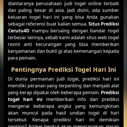
diantaranya perusahaan judi togel online terbaik
dan paling besar di asia. Jadi disini, ada sumber
keluaran togel hari ini yang bisa Anda gunakan
sebagai referensi buat kalian semua.
Situs Prediksi
Cerutu4D
mampu bersaing dengan bandar togel
terbesar lainnya, sebab kami adalah situs web togel
resmi anti kecurangan yang bisa memberikan
kenyamanan dan bukti jp atas kemenangan kepada
para pemain.
Pentingnya Prediksi Togel Hari Ini
Di dunia permainan judi togel, prediksi hari ini
memiliki peranan yang terpenting dan menjadi alat
yang kerap dipakai oleh beberapa pemain.
Prediksi
togel hari ini
memberikan info dan prediksi
mengenai beberapa angka yang kemungkinan
akan muncul pada hasil undian togel di hari
tersebut. Kenapa prediksi hari ini demikian
penting? Artikel berikut akan menerangkan alasan