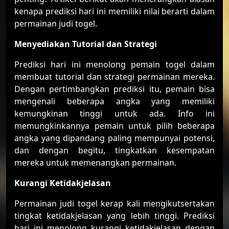
kenapa prediksi hari ini memiliki nilai berarti dalam
permainan judi togel.
Menyediakan Tutorial dan Strategi
Prediksi hari ini menolong pemain togel dalam
membuat tutorial dan strategi permainan mereka.
Dengan pertimbangkan prediksi itu, pemain bisa
mengenali beberapa angka yang memiliki
kemungkinan tinggi untuk ada. Info ini
memungkinkannya pemain untuk pilih beberapa
angka yang dipandang paling mempunyai potensi,
dan dengan begitu, tingkatkan kesempatan
mereka untuk memenangkan permainan.
Kurangi Ketidakjelasan
Permainan judi togel kerap kali mengikutsertakan
tingkat ketidakjelasan yang lebih tinggi. Prediksi
hari ini menolong kurangi ketidakjelasan dengan