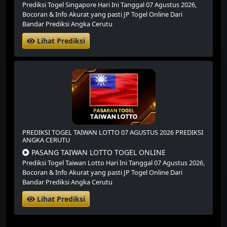
Prediksi Togel Singapore Hari Ini Tanggal 07 Agustus 2026,
Bocoran & Info Akurat yang pasti JP Togel Online Dari
Bandar Prediksi Angka Cerutu
Lihat Prediksi
PREDIKSI TOGEL TAIWAN LOTTO 07 AGUSTUS 2026 PREDIKSI
ANGKA CERUTU
PASANG TAIWAN LOTTO TOGEL ONLINE
Prediksi Togel Taiwan Lotto Hari Ini Tanggal 07 Agustus 2026,
Bocoran & Info Akurat yang pasti JP Togel Online Dari
Bandar Prediksi Angka Cerutu
Lihat Prediksi