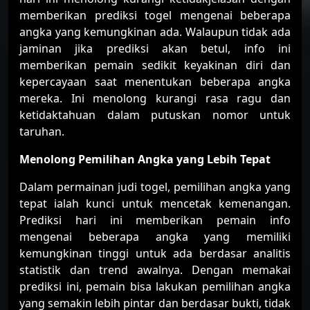
memberikan prediksi togel mengenai beberapa
angka yang kemungkinan ada. Walaupun tidak ada
jaminan jika prediksi akan betul, info ini
memberikan pemain sedikit keyakinan diri dan
kepercayaan saat menentukan beberapa angka
mereka. Ini menolong kurangi rasa ragu dan
ketidaktahuan dalam putuskan nomor untuk
taruhan.
Menolong Pemilihan Angka yang Lebih Tepat
Dalam permainan judi togel, pemilihan angka yang
tepat ialah kunci untuk mencetak kemenangan.
Prediksi hari ini memberikan pemain info
mengenai beberapa angka yang memiliki
kemungkinan tinggi untuk ada berdasar analitis
statistik dan trend awalnya. Dengan memakai
prediksi ini, pemain bisa lakukan pemilihan angka
yang semakin lebih pintar dan berdasar bukti, tidak